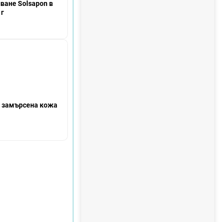
н
ване Solsapon в
 г
т
а
о замърсена кожа