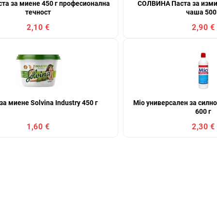
аста за миене 450 г професионална
СОЛВИНА Паста за изми
течност
чаша 500
2,10 €
2,90 €
за миене Solvina Industry 450 г
Mio универсален за силн
600 г
1,60 €
2,30 €