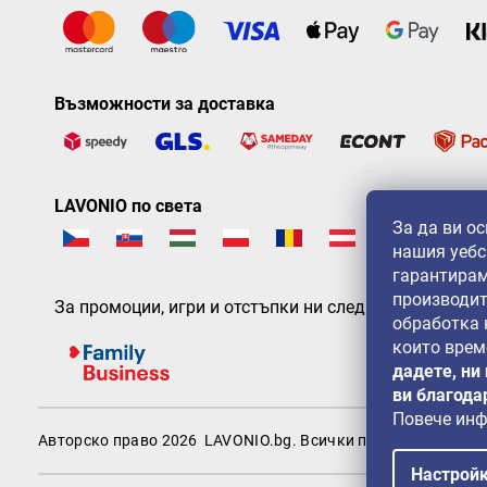
Възможности за доставка
LAVONIO по света
За да ви о
нашия уебс
гарантирам
производит
За промоции, игри и отстъпки ни следвайте на:
обработка
които врем
дадете, ни
ви благода
Повече ин
Авторско право 2026
LAVONIO.bg
. Всички права запазени.
Настрой