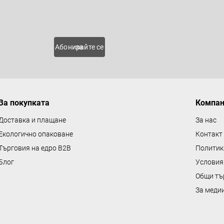
н
Имейл
т
р
о
 нови
Абонирайте се за
л
н
и
е
За покупката
Компа
л
е
Доставка и плащане
За нас
м
Екологично опаковане
Контакт
е
Търговия на едро B2B
Политик
н
Блог
Условия
т
Общи тъ
и
з
За меди
а
и