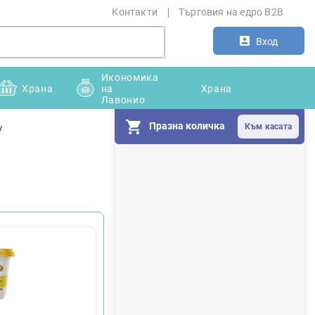
Контакти
Търговия на едро B2B
Вход
Икономика
Храна
на
Храна
Лавонио
Празна количка
y
С
т
р
а
н
и
ч
н
а
л
е