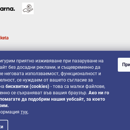
з
б
р
о
я
в
а
н
е
сигурим приятно изживяване при пазаруване на
При
айт без досадни реклами, и същевременно да
е неговата използваемост, функционалност и
елност, се нуждаем от вашето съгласие за
 на
бисквитки (cookies)
- това са малки файлове,
енно се съхраняват във вашия браузър.
Ако ни го
 помагате да подобрим нашия уебсайт, за което
рим.
формация
тук
.
ки