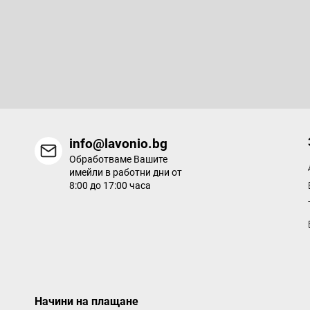
у
т
Абонирайте се за бюлетин
е
р
Въведете имейла си и ние ще ви изпращаме информация за
продукти в нашия електронен магазин.
info@lavonio.bg
Обработваме Вашите
имейли в работни дни от
8:00 до 17:00 часа
Начини на плащане