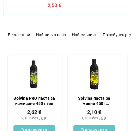
2,50 €
С
о
Бестселъри
Най-ниска цена
Най-скъпият
По азбучен ре
р
т
и
С
р
п
а
и
н
с
е
ъ
н
к
а
н
п
а
Solvina PRO паста за
Solvina паста за
р
измиване 450 г гел
миене 450 г
п
професионална
о
р
2,62 €
2,10 €
течност
д
о
2,18 € без ДДС
1,75 € без ДДС
у
д
к
В количката
В количката