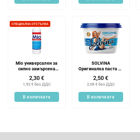
у
т
к
и
т
и
СПЕЦИАЛНА ОТСТЪПКА
т
е
Mio универсален за
SOLVINA
силно замърсена
Оригинална паста за
кожа 600 г
пране 450 г в чаша
2,30 €
2,50 €
1,92 € без ДДС
2,08 € без ДДС
В количката
В количката
Ф