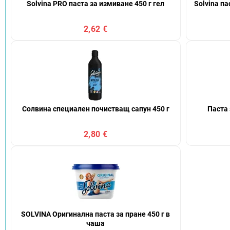
Solvina PRO паста за измиване 450 г гел
Solvina п
2,62 €
Солвина специален почистващ сапун 450 г
Паста 
2,80 €
SOLVINA Оригинална паста за пране 450 г в
чаша