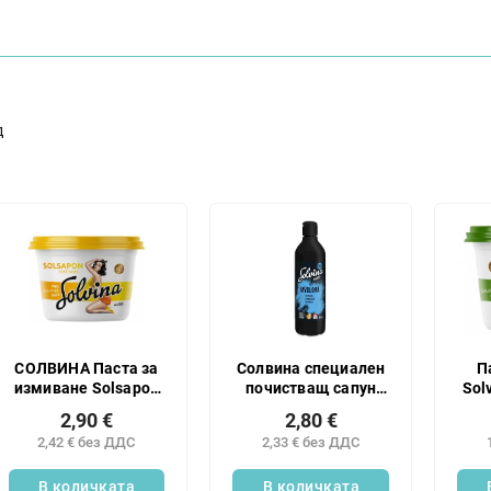
д
СОЛВИНА Паста за
Солвина специален
П
измиване Solsapon
почистващ сапун
Sol
в чаша 500 г
450 г
2,90 €
2,80 €
2,42 € без ДДС
2,33 € без ДДС
В количката
В количката