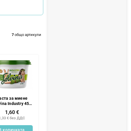
7
общо артикули
аста за миене
vina Industry 450
г
1,60 €
1,33 € без ДДС
В количката