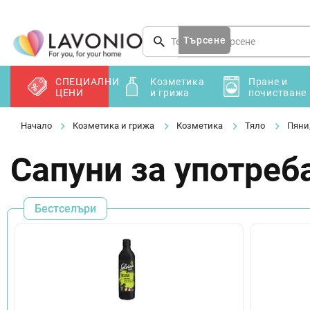
Преминаване
към
съдържанието
Търсене
СПЕЦИАЛНИ
Козметика
Пране и
ЦЕНИ
и грижа
почистване
Козметика и грижа
Козметика
Тяло
Пяни,
Сапуни за употреба
Бестселъри