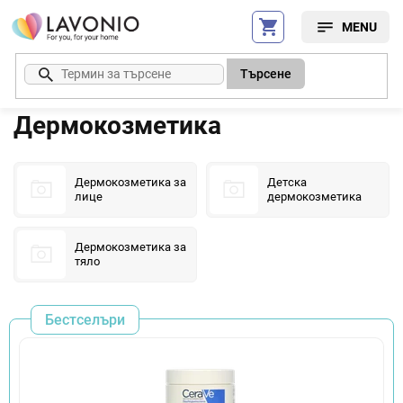
Преминаване
към
съдържанието
Търсене
Дермокозметика
Дермокозметика за
Детска
лице
дермокозметика
Дермокозметика за
тяло
Бестселъри