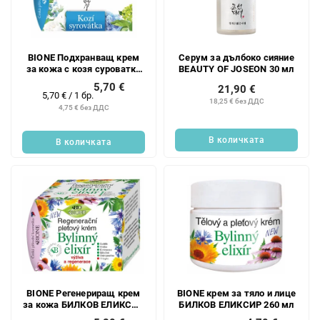
BIONE Подхранващ крем
Серум за дълбоко сияние
за кожа с козя суроватка
BEAUTY OF JOSEON 30 мл
51 мл
5,70 €
21,90 €
Измерване
5,70 € / 1 бр.
18,25 € без ДДС
на
4,75 € без ДДС
цената:
В количката
В количката
BIONE Регенериращ крем
BIONE крем за тяло и лице
за кожа БИЛКОВ ЕЛИКСИР
БИЛКОВ ЕЛИКСИР 260 мл
51 мл