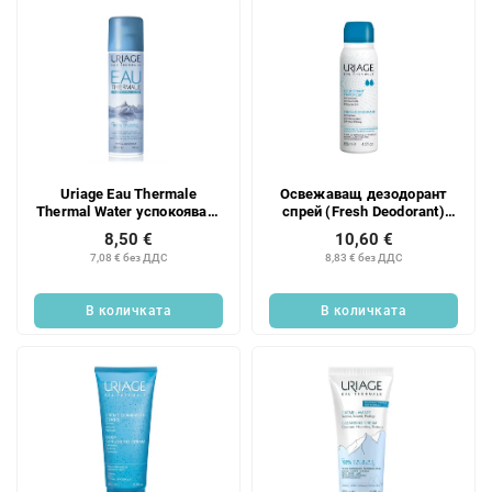
Uriage Eau Thermale
Освежаващ дезодорант
Thermal Water успокояващ
спрей (Fresh Deodorant)
спрей с термална вода 150
125 мл
8,50 €
10,60 €
мл
7,08 € без ДДС
8,83 € без ДДС
В количката
В количката