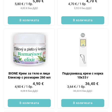
5,80 €
4,70 €
Измерване
Измерване
5,80 € / 1 бр.
4,70 € / 1 бр.
на
на
4,83 € без ДДС
3,92 € без ДДС
цената:
цената:
В количката
В количката
BIONE Крем за тяло и лице
Подхранващ крем с норка
Еликсир с розмарин 260 мл
10x33 г
4,90 €
36,40 €
Измерване
Измерване
4,90 € / 1 бр.
3,64 € / 1 бр.
на
на
4,08 € без ДДС
30,33 € без ДДС
цената:
цената:
В количката
В количката