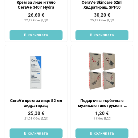
Крем за лице и тяло
CeraVe Skincare 52ml
п
д
CeraVe 340 г Hydra
Хидратиращ SPF50
р
у
26,60 €
30,20 €
о
к
22,17 € без ДДС
25,17 € без ДДС
д
т
у
и
В количката
В количката
к
т
и
т
е
CeraVe крем за лице 52 мл
Подаръчна торбичка с
хидратиращ
музикален инструмент и
мотив на сърце, 260x320
25,30 €
1,20 €
мм
21,08 € без ДДС
1 € без ДДС
В количката
В количката