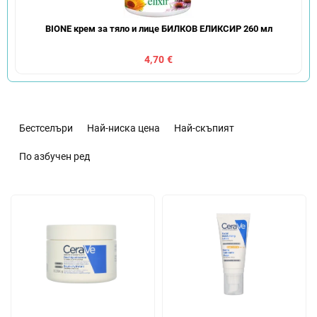
BIONE крем за тяло и лице БИЛКОВ ЕЛИКСИР 260 мл
4,70 €
С
о
Бестселъри
Най-ниска цена
Най-скъпият
р
т
По азбучен ред
и
р
С
а
п
н
и
е
с
н
ъ
а
к
п
н
р
а
о