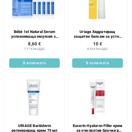
Bébé 1st Natural Serum
Uriage Хидратиращ
успокояваща емулсия за
защитен балсам за устни
деца 15 x 5 мл
SPF 30 Bariesun
8,60 €
10 €
Хидратиращо червило 4 г
7,17 € без ДДС
8,33 € без ДДС
В количката
В количката
URIAGE Bariéderm
Eucerin Hyaluron Filler крем
регенериращ крем 75 мл
за очи против бръчки в