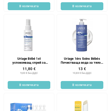
В количката
В количката
Uriage Bébé 1st
Uriage 1érs Soins Bébés
успокояващ спрей за
Почистваща вода за тяло и
изсушаване 100 мл
лице Лице-тяло-зона под
11,80 €
13 €
пелените 500 мл
9,83 € без ДДС
10,83 € без ДДС
В количката
В количката