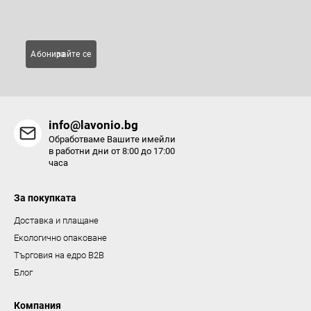
Имейл
л
е
м
Абонирайте се за
е
н
т
и
info@lavonio.bg
з
Обработваме Вашите имейли
а
в работни дни от 8:00 до 17:00
часа
и
з
За покупката
б
р
Доставка и плащане
о
Екологично опаковане
я
Търговия на едро B2B
в
Блог
а
н
Компания