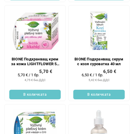
BIONE Подхранващ крем
BIONE Подхранващ серум
за кожа LIGHTFLOWER 51
с козя суроватка 40 мл
мл
5,70 €
6,50 €
Измерване
Измерване
5,70 € / 1 бр.
6,50 € / 1 бр.
на
на
4,75 € без ДДС
5,42 € без ДДС
цената:
цената:
В количката
В количката