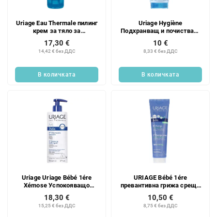
Uriage Eau Thermale пилинг
Uriage Hygiène
крем за тяло за
Подхранващ и почистващ
чувствителна кожа 200 мл
крем за тяло и лице
17,30 €
10 €
(Подхранващ и почистващ
14,42 € без ДДС
8,33 € без ДДС
крем) 200 мл
В количката
В количката
Uriage Uriage Bébé 1ére
URIAGE Bébé 1ére
Xémose Успокояващо
превантивна грижа срещу
почистващо масло 500 мл
обрив от пелени 100 мл
18,30 €
10,50 €
15,25 € без ДДС
8,75 € без ДДС