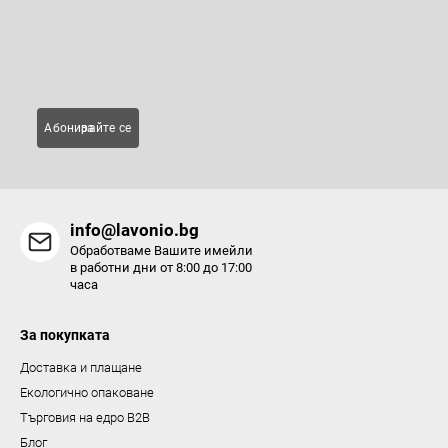
нови продукти в нашия електронен магазин.
Имейл
Абонирайте се за
info@lavonio.bg
Обработваме Вашите имейли
в работни дни от 8:00 до 17:00
часа
За покупката
Доставка и плащане
Екологично опаковане
Търговия на едро B2B
Блог