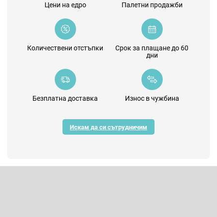
Цени на едро
Палетни продажби
Количествени отстъпки
Срок за плащане до 60
дни
Безплатна доставка
Износ в чужбина
Искам да си сътрудничим
Ф
у
т
Абонирайте се за бюлетин
е
р
Въведете имейла си и ние ще ви изпращаме информация за