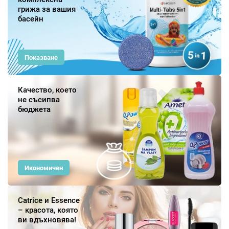
грижа за вашия
басейн
Показване
Качество, което
не съсипва
бюджета
Икономичен
Catrice и Essence
– красота, която
ви вдъхновява!