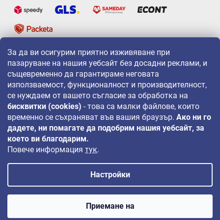
За да ви осигурим приятно изживяване при
LAVONIO по света
пазаруване на нашия уебсайт без досадни реклами, и
същевременно да гарантираме неговата
използваемост, функционалност и производителност,
се нуждаем от вашето съгласие за обработка на
бисквитки (cookies)
- това са малки файлове, които
временно се съхраняват във вашия браузър.
Ако ни го
За промоции, игри и отстъпки ни следвайте на:
дадете, ни помагате да подобрим нашия уебсайт, за
което ви благодарим.
Повече информация
тук
.
Настройки
Авторско право 2026
LAVONIO.bg
. Всички права запазени.
Приемане на