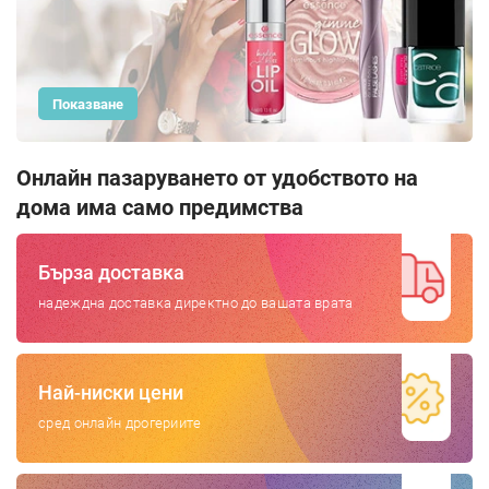
Показване
Бърза доставка
надеждна доставка директно до вашата врата
Най-ниски цени
сред онлайн дрогериите