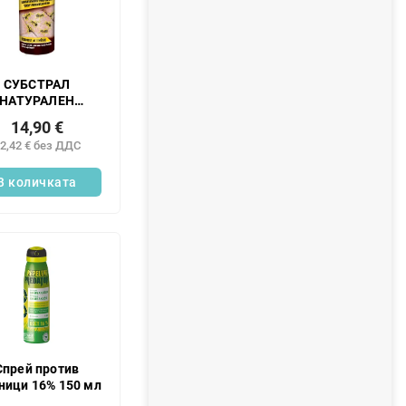
СУБСТРАЛ
НАТУРАЛЕН
ГРАНУЛАТ ЗА
14,90 €
МРАВКИ 300 Г
2,42 € без ДДС
В количката
Спрей против
ници 16% 150 мл