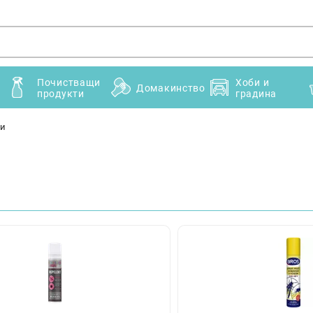
Почистващи
Хоби и
Домакинство
продукти
градина
ти