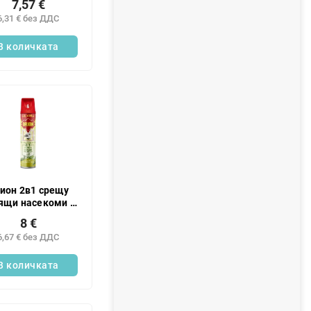
7,57 €
6,31 € без ДДС
В количката
ион 2в1 срещу
ящи насекоми с
ат на зелен чай
8 €
600 мл
6,67 € без ДДС
В количката