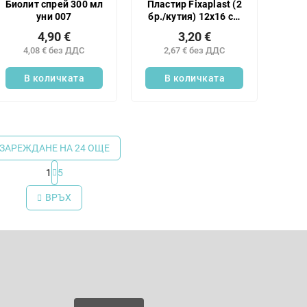
Биолит спрей 300 мл
Пластир Fixaplast (2
уни 007
бр./кутия) 12x16 см
нагревателен
4,90 €
3,20 €
4,08 € без ДДС
2,67 € без ДДС
В количката
В количката
ЗАРЕЖДАНЕ НА 24 ОЩЕ
1
5
К
о
ВРЪХ
н
т
р
Имейл
о
л
н
 нови