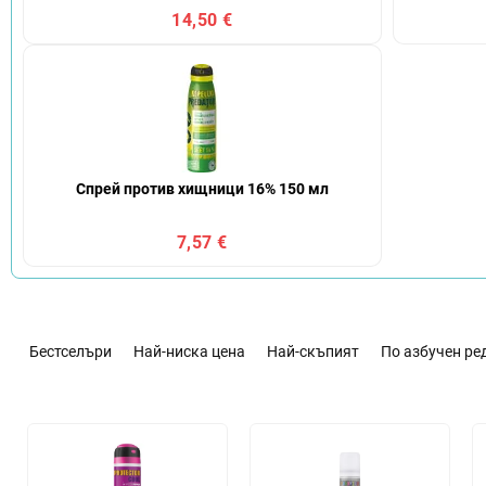
14,50 €
Спрей против хищници 16% 150 мл
7,57 €
С
о
Бестселъри
Най-ниска цена
Най-скъпият
По азбучен ре
р
т
и
С
р
п
а
и