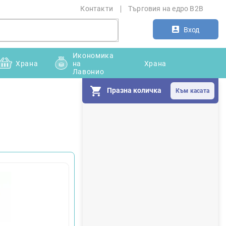
Контакти
Търговия на едро B2B
Вход
Икономика
Храна
на
Храна
Лавонио
Празна количка
С
т
р
а
н
и
ч
н
а
л
е