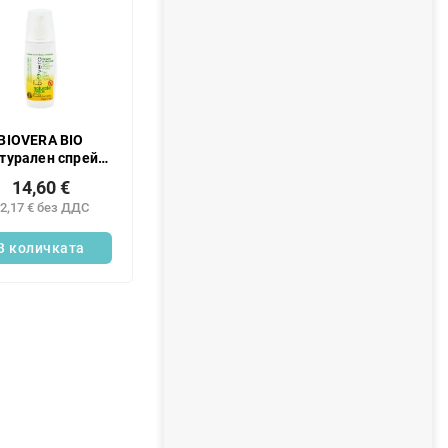
BIOVERA BIO
турален спрей
рещу комари и
14,60 €
секоми, 100 мл
2,17 € без ДДС
В количката