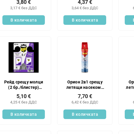
3,80 €
4,37 €
3,17 € без ДДС
3,64 € без ДДС
В количката
В количката
Рейд срещу молци
Орион 2в1 срещу
Ор
(2 бр./блистер)
летящи насекоми
лет
лавандула
без аромат 600 мл
аром
5,10 €
7,70 €
4,25 € без ДДС
6,42 € без ДДС
В количката
В количката