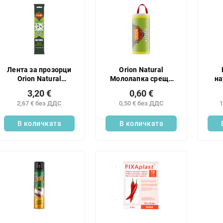
Лента за прозорци
Orion Natural
Orion Natural
Мололапка срещу
на
Flycatcher 4 бр.
хранителни молци, 1
с
3,20 €
0,60 €
бр.
на
2,67 € без ДДС
0,50 € без ДДС
1
В количката
В количката