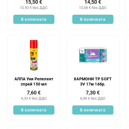
15,50 €
14,50 €
12,92 € без ДДС
12,08 € без ДДС
В количката
В количката
АЛПА Уни Репелент
ХАРМОНИ TP SOFT
спрей 150 мл
3V 17м 16бр.
7,60 €
7,30 €
6,33 € без ДДС
6,08 € без ДДС
В количката
В количката