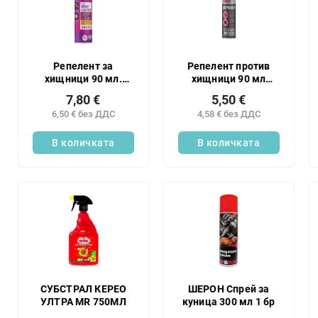
н
с
е
ъ
н
к
а
н
п
а
Репелент за
Репелент против
р
хищници 90 мл.
хищници 90 мл
п
Протектор COOL
VAPO 16%
о
р
7,80 €
5,50 €
д
о
6,50 € без ДДС
4,58 € без ДДС
у
д
к
В количката
В количката
у
т
к
и
т
и
т
е
СУБСТРАЛ КЕРЕО
ШЕРОН Спрей за
УЛТРА MR 750МЛ
куница 300 мл 1 бр