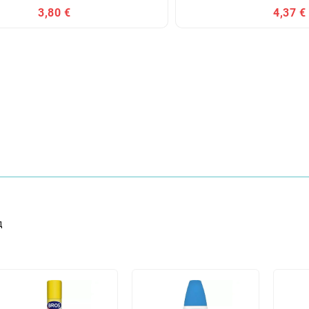
3,80 €
4,37 €
д