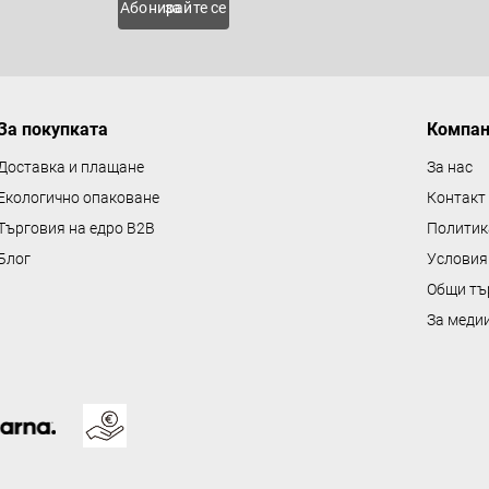
Абонирайте се за
и
е
л
е
м
За покупката
Компа
е
Доставка и плащане
За нас
н
Екологично опаковане
Контакт
т
Търговия на едро B2B
Политик
и
Блог
Условия
з
а
Общи тъ
и
За меди
з
б
р
о
я
в