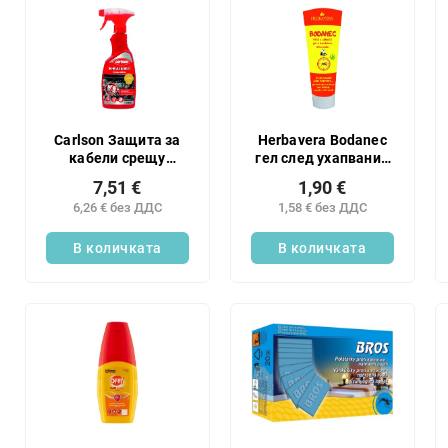
Carlson Защита за
Herbavera Bodanec
кабели срещу
гел след ухапвания
белка, 500 мл
от насекоми, 25 мл
7,51 €
1,90 €
6,26 € без ДДС
1,58 € без ДДС
В количката
В количката