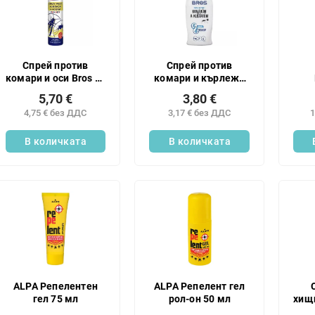
Спрей против
Спрей против
комари и оси Bros за
комари и кърлежи
деца 90 мл
Bros 50 мл
5,70 €
3,80 €
4,75 € без ДДС
3,17 € без ДДС
1
В количката
В количката
ALPA Репелентен
ALPA Репелент гел
гел 75 мл
рол-он 50 мл
хищ