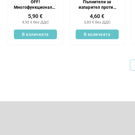
OFF!
Пълнители за
Многофункционален
изпарител против
репелент против
комари BROS 20
5,90 €
4,60 €
насекоми 100 мл
броя
4,92 € без ДДС
3,83 € без ДДС
В количката
В количката
Ф
у
т
Абонирайте се за бюлетин
е
р
Въведете имейла си и ние ще ви изпращаме информация за