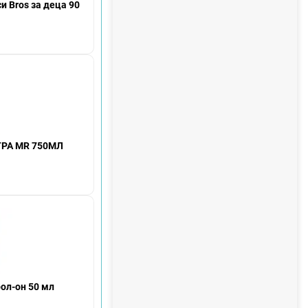
н
и Bros за деца 90
т
а
ТРА MR 750МЛ
рол-он 50 мл