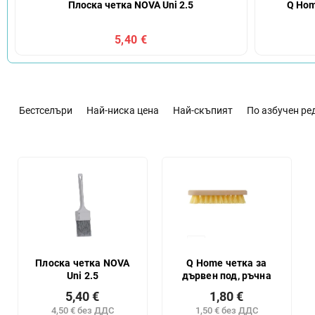
Плоска четка NOVA Uni 2.5
Q Hom
5,40 €
С
о
Бестселъри
Най-ниска цена
Най-скъпият
По азбучен ре
р
т
и
С
р
п
а
и
н
с
е
ъ
н
к
а
н
п
а
Плоска четка NOVA
Q Home четка за
р
Uni 2.5
дървен под, ръчна
п
о
р
5,40 €
1,80 €
д
о
4,50 € без ДДС
1,50 € без ДДС