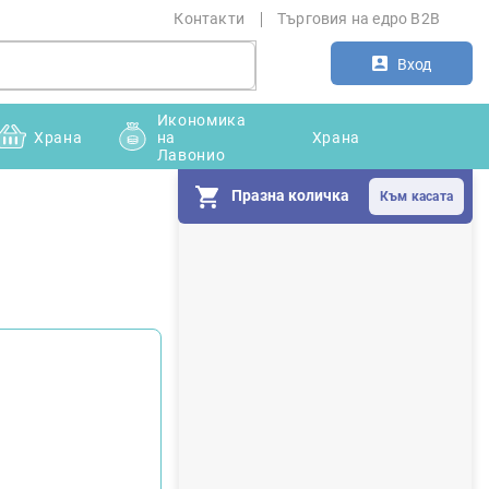
Контакти
Търговия на едро B2B
Вход
Икономика
Храна
на
Храна
Лавонио
Празна количка
С
т
р
а
н
и
ч
н
а
л
е