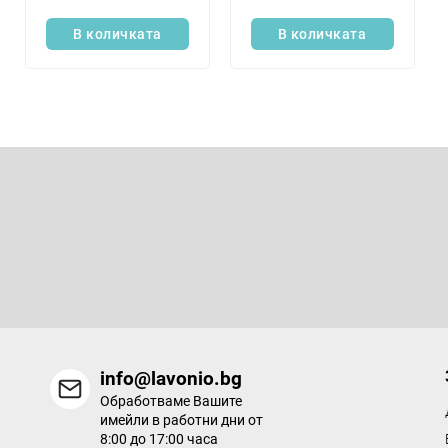
у
д
к
В количката
В количката
у
т
к
и
т
и
т
е
Ф
у
т
Абонирайте се за бюлетин
е
р
Въведете имейла си и ние ще ви изпращаме информация за
продукти в нашия електронен магазин.
info@lavonio.bg
Обработваме Вашите
имейли в работни дни от
8:00 до 17:00 часа