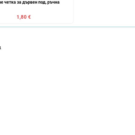
e четка за дървен под, ръчна
1,80 €
д