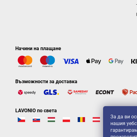
Начини на плащане
Възможности за доставка
LAVONIO по света
За да ви о
нашия уебс
гарантирам
производит