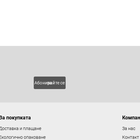
К
о
н
Имейл
т
р
о
 нови
Абонирайте се за
л
н
и
е
За покупката
Компа
л
е
Доставка и плащане
За нас
м
Екологично опаковане
Контакт