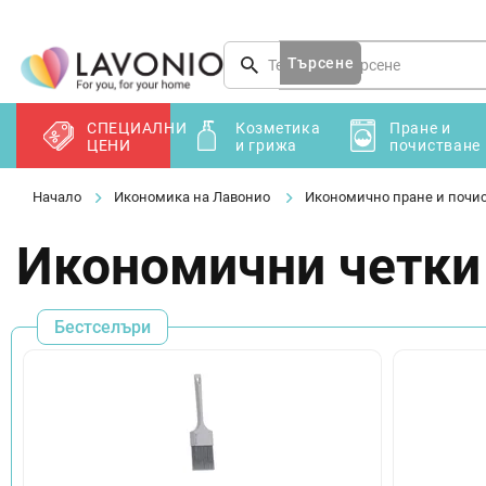
Преминаване
към
съдържанието
Търсене
СПЕЦИАЛНИ
Козметика
Пране и
ЦЕНИ
и грижа
почистване
Икономика на Лавонио
Икономично пране и почи
Икономични четки
Бестселъри