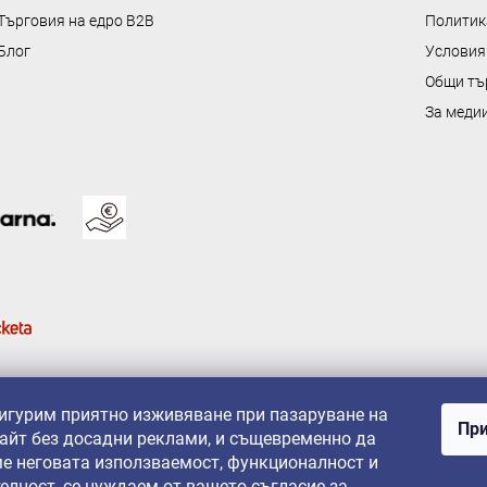
е
Търговия на едро B2B
Политик
н
Блог
Условия
т
Общи тъ
и
з
За меди
а
и
з
б
р
о
я
в
а
н
е
сигурим приятно изживяване при пазаруване на
При
айт без досадни реклами, и същевременно да
е неговата използваемост, функционалност и
елност, се нуждаем от вашето съгласие за