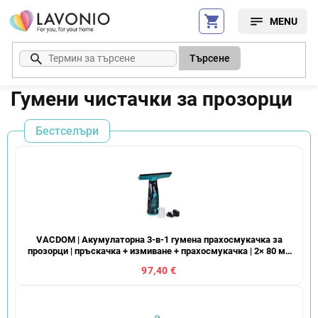
Преминаване
към
съдържанието
Търсене
Гумени чистачки за прозорци
Бестселъри
VACDOM | Акумулаторна 3-в-1 гумена прахосмукачка за
прозорци | пръскачка + измиване + прахосмукачка | 2× 80 мл
резервоар
97,40 €