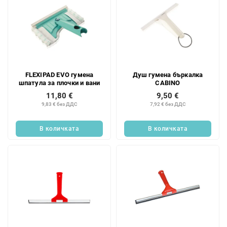
FLEXIPAD EVO гумена
Душ гумена бъркалка
шпатула за плочки и вани
CABINO
11,80 €
9,50 €
9,83 € без ДДС
7,92 € без ДДС
В количката
В количката