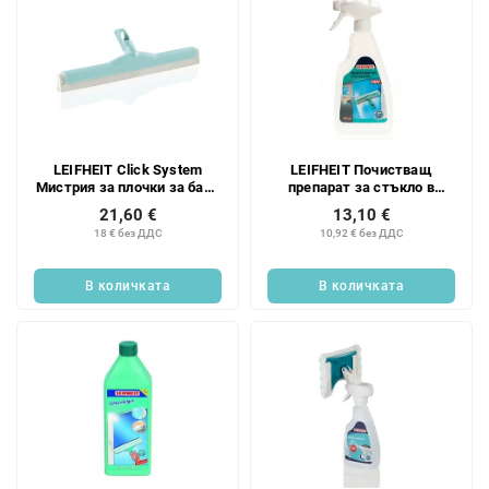
т
е
LEIFHEIT Click System
LEIFHEIT Почистващ
Мистрия за плочки за баня
препарат за стъкло в
с пяна 1 бр.
спрей бутилка 1 бр.
21,60 €
13,10 €
18 € без ДДС
10,92 € без ДДС
В количката
В количката