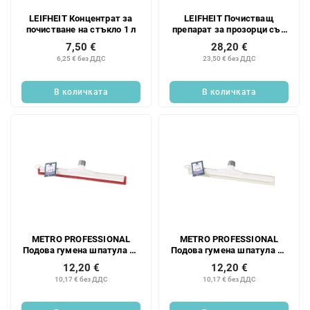
LEIFHEIT Концентрат за
LEIFHEIT Почистващ
почистване на стъкло 1 л
препарат за прозорци със
спрей и моп 500 мл
7,50 €
28,20 €
6,25 € без ДДС
23,50 € без ДДС
В количката
В количката
METRO PROFESSIONAL
METRO PROFESSIONAL
Подова гумена шпатула 45
Подова гумена шпатула 45
см HACCP червена 1 бр.
см HACCP бяла 1 бр.
12,20 €
12,20 €
10,17 € без ДДС
10,17 € без ДДС