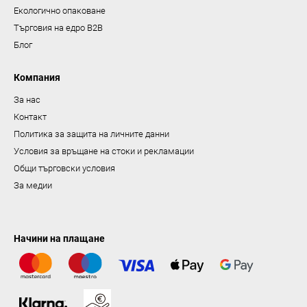
б
Екологично опаковане
р
Търговия на едро B2B
о
Блог
я
в
Компания
а
За нас
н
Контакт
е
Политика за защита на личните данни
Условия за връщане на стоки и рекламации
Общи търговски условия
За медии
Начини на плащане