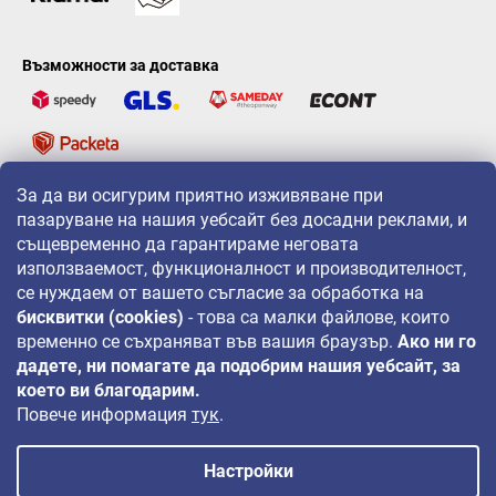
Възможности за доставка
За да ви осигурим приятно изживяване при
LAVONIO по света
пазаруване на нашия уебсайт без досадни реклами, и
същевременно да гарантираме неговата
използваемост, функционалност и производителност,
се нуждаем от вашето съгласие за обработка на
бисквитки (cookies)
- това са малки файлове, които
временно се съхраняват във вашия браузър.
Ако ни го
За промоции, игри и отстъпки ни следвайте на:
дадете, ни помагате да подобрим нашия уебсайт, за
което ви благодарим.
Повече информация
тук
.
Настройки
Авторско право 2026
LAVONIO.bg
. Всички права запазени.