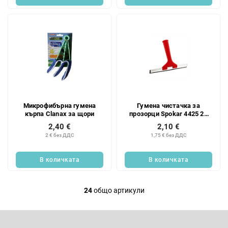
Микрофибърна гумена
Гумена чистачка за
кърпа Clanax за щори
прозорци Spokar 4425 20
см
2,40 €
2,10 €
2 € без ДДС
1,75 € без ДДС
В количката
В количката
24
общо артикули
К
о
Ф
н
у