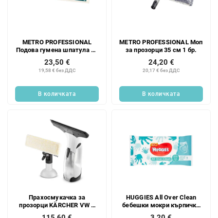
METRO PROFESSIONAL
METRO PROFESSIONAL Моп
Подова гумена шпатула 75
за прозорци 35 см 1 бр.
см HACCP бяла 1 бр.
23,50 €
24,20 €
19,58 € без ДДС
20,17 € без ДДС
В количката
В количката
Прахосмукачка за
HUGGIES All Over Clean
прозорци KÄRCHER VW 2
бебешки мокри кърпички
Plus 1 бр.
56 бр.
115,60 €
3,20 €