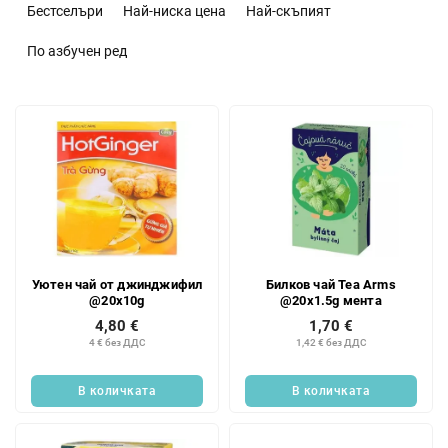
о
Бестселъри
Най-ниска цена
Най-скъпият
р
т
По азбучен ред
и
р
С
а
п
н
и
е
с
н
ъ
а
к
п
н
р
а
о
Уютен чай от джинджифил
Билков чай Tea Arms
п
д
@20x10g
@20x1.5g мента
р
у
4,80 €
1,70 €
о
к
4 € без ДДС
1,42 € без ДДС
д
т
у
и
В количката
В количката
к
т
и