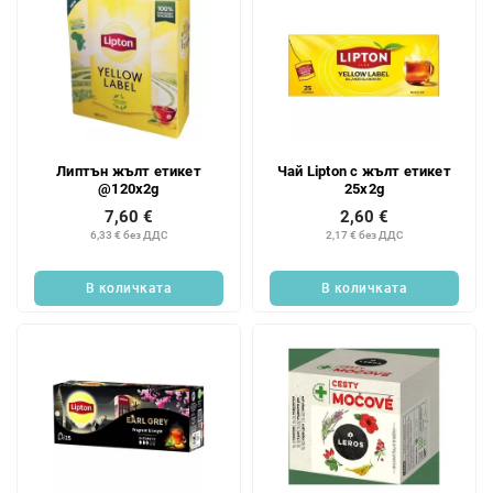
т
е
Липтън жълт етикет
Чай Lipton с жълт етикет
@120x2g
25x2g
7,60 €
2,60 €
6,33 € без ДДС
2,17 € без ДДС
В количката
В количката