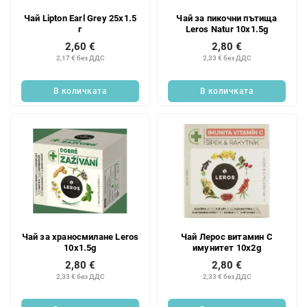
Чай Lipton Earl Grey 25x1.5
Чай за пикочни пътища
г
Leros Natur 10x1.5g
2,60 €
2,80 €
2,17 € без ДДС
2,33 € без ДДС
В количката
В количката
Чай за храносмилане Leros
Чай Лерос витамин C
10x1.5g
имунитет 10x2g
2,80 €
2,80 €
2,33 € без ДДС
2,33 € без ДДС