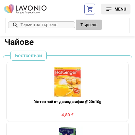
Преминаване
към
съдържанието
Търсене
Чайове
Бестселъри
Уютен чай от джинджифил @20x10g
4,80 €