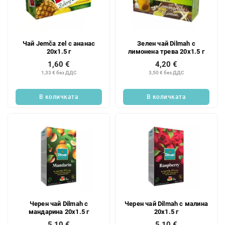
Чай Jemča zel с ананас
Зелен чай Dilmah с
20x1.5 г
лимонена трева 20x1.5 г
1,60 €
4,20 €
1,33 € без ДДС
3,50 € без ДДС
В количката
В количката
Черен чай Dilmah с
Черен чай Dilmah с малина
мандарина 20x1.5 г
20x1.5 г
5,10 €
5,10 €