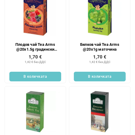
Плодов чай Tea Arms
Билков чай Tea Arms
@20x1.5g градински
@20x1g маточина
плодове
1,70 €
1,70 €
1,42 € без ДДС
1,42 € без ДДС
В количката
В количката