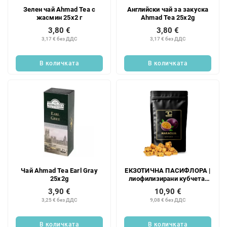
Зелен чай Ahmad Tea с
Английски чай за закуска
жасмин 25x2 г
Ahmad Tea 25x2g
3,80 €
3,80 €
3,17 € без ДДС
3,17 € без ДДС
В количката
В количката
Чай Ahmad Tea Earl Gray
ЕКЗОТИЧНА ПАСИФЛОРА |
25x2g
лиофилизирани кубчета,
лиофилизирани плодове
3,90 €
10,90 €
3,25 € без ДДС
9,08 € без ДДС
В количката
В количката