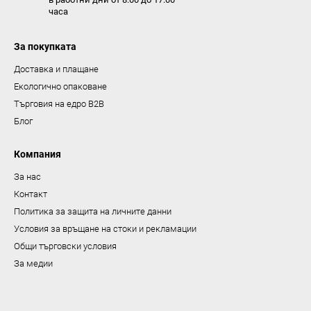
часа
и
з
За покупката
б
р
Доставка и плащане
о
Екологично опаковане
я
Търговия на едро B2B
в
Блог
а
н
Компания
е
За нас
Контакт
Политика за защита на личните данни
Условия за връщане на стоки и рекламации
Общи търговски условия
За медии