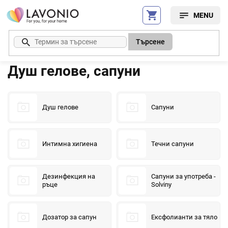
Преминаване
към
съдържанието
Търсене
Душ гелове, сапуни
Душ гелове
Сапуни
Интимна хигиена
Течни сапуни
Дезинфекция на
Сапуни за употреба -
ръце
Solviny
Дозатор за сапун
Ексфолианти за тяло