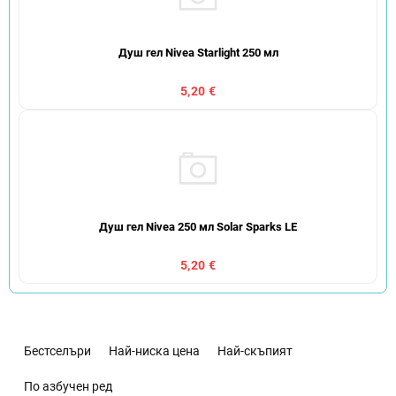
Душ гел Nivea Starlight 250 мл
5,20 €
Душ гел Nivea 250 мл Solar Sparks LE
5,20 €
С
о
Бестселъри
Най-ниска цена
Най-скъпият
р
т
По азбучен ред