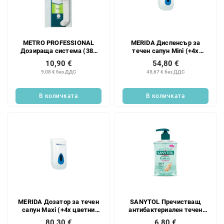
METRO PROFESSIONAL
MERIDA Диспенсър за
Дозираща система (380
течен сапун Mini (+4x
мл) 2 бр.
цветен прозорец за
10,90 €
54,80 €
наблюдение) 400 мл
9,08 € без ДДС
45,67 € без ДДС
В количката
В количката
MERIDA Дозатор за течен
SANYTOL Пречистващ
сапун Maxi (+4x цветни
антибактериален течен
козирки) 800 мл
сапун 500 мл
80,30 €
6,80 €