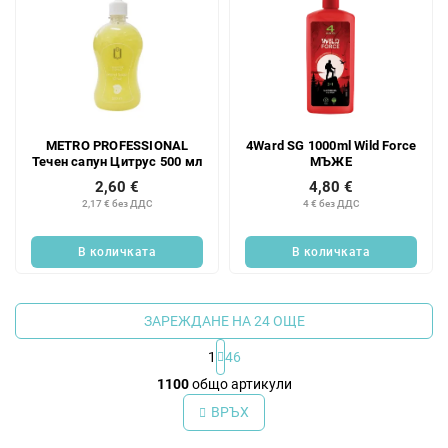
METRO PROFESSIONAL
4Ward SG 1000ml Wild Force
Течен сапун Цитрус 500 мл
МЪЖЕ
2,60 €
4,80 €
2,17 € без ДДС
4 € без ДДС
В количката
В количката
ЗАРЕЖДАНЕ НА 24 ОЩЕ
1
46
К
1100
общо артикули
о
ВРЪХ
н