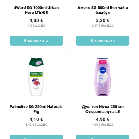
4Ward SG 1000ml Urban
Амете SG 500ml Бял чай и
Hero МЪЖЕ
бамбук
4,80 €
3,20 €
4 € без ДДС
2,67 € без ДДС
В количката
В количката
Palmolive SG 250ml Naturals
Душ гел Nivea 250 мл
Fig
Флорална луна LE
4,10 €
4,90 €
3,42 € без ДДС
4,08 € без ДДС