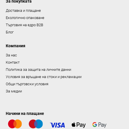
За покупката
б
р
Доставка и плащане
о
Екологично опаковане
я
Търговия на едро B2B
в
Блог
а
н
Компания
е
За нас
Контакт
Политика за защита на личните данни
Условия за връщане на стоки и рекламации
Общи търговски условия
За медии
Начини на плащане