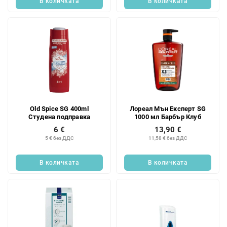
В количката
В количката
Old Spice SG 400ml
Лореал Мън Експерт SG
Студена подправка
1000 мл Барбър Клуб
6 €
13,90 €
5 € без ДДС
11,58 € без ДДС
В количката
В количката