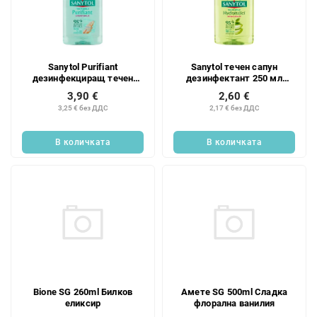
Sanytol Purifiant
Sanytol течен сапун
дезинфекциращ течен
дезинфектант 250 мл
сапун 250 мл
хидратиращ
3,90 €
2,60 €
3,25 € без ДДС
2,17 € без ДДС
В количката
В количката
Bione SG 260ml Билков
Амете SG 500ml Сладка
еликсир
флорална ванилия