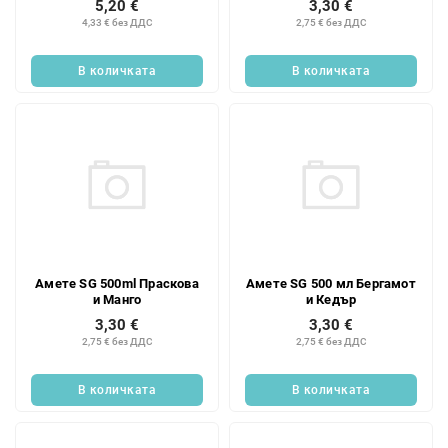
5,20 €
3,30 €
4,33 € без ДДС
2,75 € без ДДС
В количката
В количката
Амете SG 500ml Праскова
Амете SG 500 мл Бергамот
и Манго
и Кедър
3,30 €
3,30 €
2,75 € без ДДС
2,75 € без ДДС
В количката
В количката