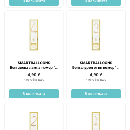
В количката
В количката
SMARTBALLOONS
SMARTBALLOONS
Бенгалова лампа номер "4"
Бенгалурен огън номер "3"
1 бр.
1 бр.
4,90 €
4,90 €
4,08 € без ДДС
4,08 € без ДДС
В количката
В количката