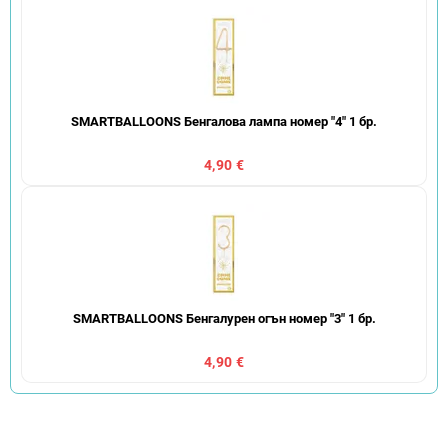
SMARTBALLOONS Бенгалова лампа номер "4" 1 бр.
4,90 €
SMARTBALLOONS Бенгалурен огън номер "3" 1 бр.
4,90 €
С