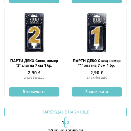
ПАРТИ ДЕКО Свещ номер
ПАРТИ ДЕКО Свещ номер
"2" златна 7 см 1 бр.
"1" златна 7 см 1 бр.
2,90 €
2,90 €
2,42 € без ДДС
2,42 € без ДДС
В количката
В количката
ЗАРЕЖДАНЕ НА 24 ОЩЕ
1
3
К
55
общо артикули