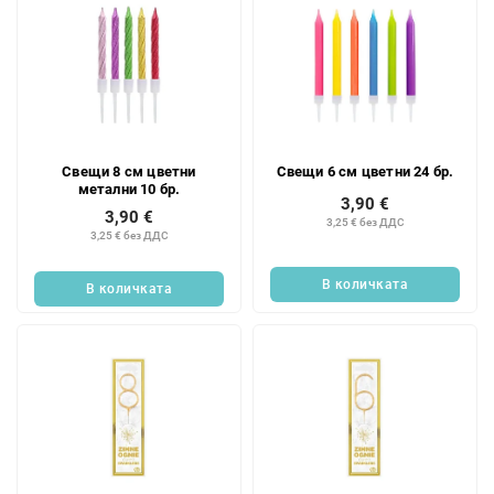
т
е
Свещи 8 см цветни
Свещи 6 см цветни 24 бр.
метални 10 бр.
3,90 €
3,90 €
3,25 € без ДДС
3,25 € без ДДС
В количката
В количката