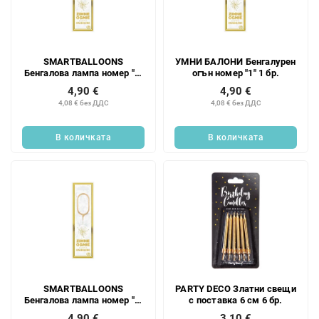
SMARTBALLOONS
УМНИ БАЛОНИ Бенгалурен
Бенгалова лампа номер "2"
огън номер "1" 1 бр.
1 бр.
4,90 €
4,90 €
4,08 € без ДДС
4,08 € без ДДС
В количката
В количката
SMARTBALLOONS
PARTY DECO Златни свещи
Бенгалова лампа номер "0"
с поставка 6 см 6 бр.
1 бр.
4,90 €
3,10 €