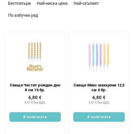
о
Бестселъри
Най-ниска цена
Най-скъпият
р
т
По азбучен ред
и
р
С
а
п
н
и
е
с
н
ъ
а
к
п
н
р
а
о
Свещи Честит рожден ден
Свещи Микс макарони 12,5
п
д
8 см 16 бр.
см 6 бр.
р
у
6,80 €
6,80 €
о
к
5,67 € без ДДС
5,67 € без ДДС
д
т
у
и
В количката
В количката
к
т
и