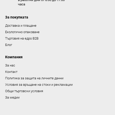
часа
и
з
За покупката
б
р
Доставка и плащане
о
Екологично опаковане
я
Търговия на едро B2B
в
Блог
а
н
Компания
е
За нас
Контакт
Политика за защита на личните данни
Условия за връщане на стоки и рекламации
Общи търговски условия
За медии