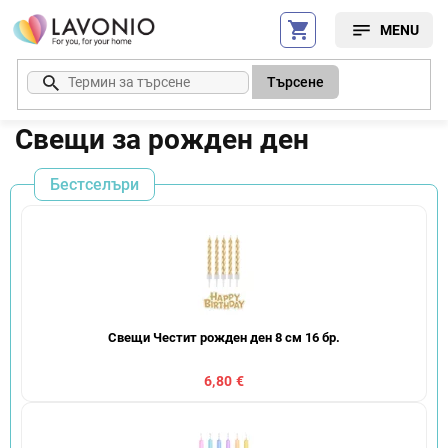
Преминаване
към
съдържанието
Търсене
Свещи за рожден ден
Бестселъри
Свещи Честит рожден ден 8 см 16 бр.
6,80 €