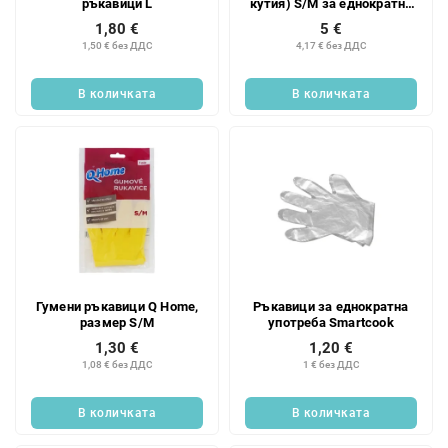
ръкавици L
кутия) S/M за еднократна
употреба
1,80 €
5 €
1,50 € без ДДС
4,17 € без ДДС
В количката
В количката
Гумени ръкавици Q Home,
Ръкавици за еднократна
размер S/M
употреба Smartcook
1,30 €
1,20 €
1,08 € без ДДС
1 € без ДДС
В количката
В количката