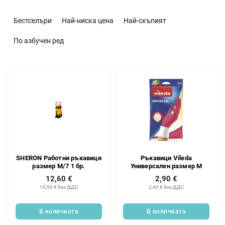
С
о
Бестселъри
Най-ниска цена
Най-скъпият
р
т
По азбучен ред
и
р
С
а
п
н
и
е
с
н
ъ
а
к
п
н
р
а
о
SHERON Работни ръкавици
Ръкавици Vileda
п
д
размер M/7 1 бр.
Универсален размер M
р
у
12,60 €
2,90 €
о
к
10,50 € без ДДС
2,42 € без ДДС
д
т
у
и
В количката
В количката
к