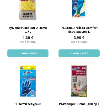
Гумени ръкавици Q Home
Ръкавици Vileda Comfort
L/XL
Extra размер L
1,30 €
3,90 €
1,08 € без ДДС
3,25 € без ДДС
В количката
В количката
Q Чисти велурени
Ръкавици Q Home (100 бр./