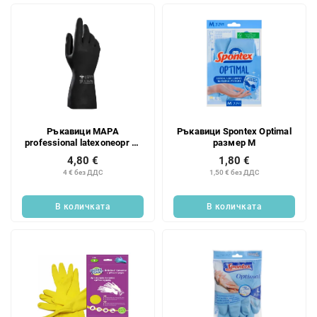
т
и
т
е
Ръкавици MAPA
Ръкавици Spontex Optimal
professional latexoneopr №
размер M
10 черни
4,80 €
1,80 €
4 € без ДДС
1,50 € без ДДС
В количката
В количката