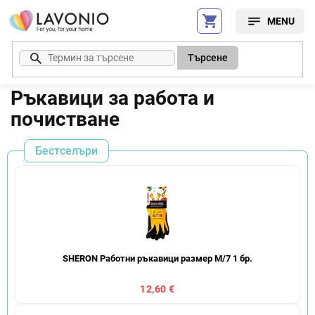
Преминаване
към
съдържанието
Търсене
Ръкавици за работа и
почистване
Бестселъри
SHERON Работни ръкавици размер M/7 1 бр.
12,60 €