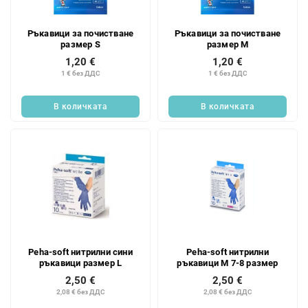
Ръкавици за почистване
Ръкавици за почистване
размер S
размер M
1,20 €
1,20 €
1 € без ДДС
1 € без ДДС
В количката
В количката
Peha-soft нитрилни сини
Peha-soft нитрилни
ръкавици размер L
ръкавици M 7-8 размер
2,50 €
2,50 €
2,08 € без ДДС
2,08 € без ДДС