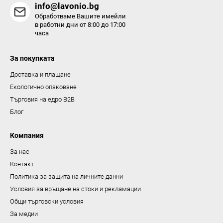
info@lavonio.bg
т
Обработваме Вашите имейли
и
в работни дни от 8:00 до 17:00
часа
з
а
За покупката
и
з
Доставка и плащане
б
Екологично опаковане
р
Търговия на едро B2B
о
Блог
я
в
Компания
а
За нас
н
Контакт
е
Политика за защита на личните данни
Условия за връщане на стоки и рекламации
Общи търговски условия
За медии