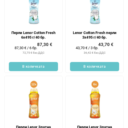
Перли Lenor Cotton Fresh
Lenor Cotton Fresh перли
6x495 г/40 бр.
3x495 г/40 бр.
87,30 €
43,70 €
Измерване
Измерване
87,30 € / 6 бр.
43,70 € / 3 бр.
на
на
72,75 € без ДДС
36,42 € без ДДС
цената:
цената:
В количката
В количката
Перли Lenor Златна
Перли Lenor Златна