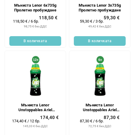
Мъниста Lenor 6x735g
Мъниста Lenor 3x735g
Пролетно пробуждане
Пролетно пробуждане
118,50 €
59,30 €
Измерване
Измерване
118,50 € / 6 бр.
59,30 € / 3 бр.
на
на
98,75 € без ДДС
49,42 € без ДДС
цената:
цената:
В количката
В количката
Мъниста Lenor
Мъниста Lenor
Unstoppables Ariel
Unstoppables Ariel
12x495g/40PD
6x495g/40PD
174,40 €
87,30 €
Измерване
Измерване
174,40 € / 12 бр.
87,30 € / 6 бр.
на
на
145,33 € без ДДС
72,75 € без ДДС
цената:
цената: