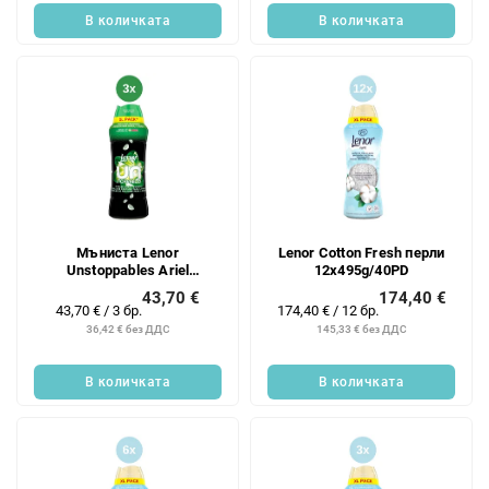
В количката
В количката
Мъниста Lenor
Lenor Cotton Fresh перли
Unstoppables Ariel
12x495g/40PD
3x495g/40PD
43,70 €
174,40 €
Измерване
Измерване
43,70 € / 3 бр.
174,40 € / 12 бр.
на
на
36,42 € без ДДС
145,33 € без ДДС
цената:
цената:
В количката
В количката