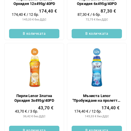
Орхидея 12x495g/40PD
Орхидея 6x495g/40PD
174,40 €
87,30 €
Измерване
Измерване
174,40 € / 12 бр.
87,30 € / 6 бр.
на
на
145,33 € без ДДС
72,75 € без ДДС
цената:
цената:
В количката
В количката
Перли Lenor Златна
Мъниста Lenor
Орхидея 3x495g/40PD
"Пробуждане на пролетта"
12x495g/40PD
43,70 €
174,40 €
Измерване
Измерване
43,70 € / 3 бр.
174,40 € / 12 бр.
на
на
36,42 € без ДДС
145,33 € без ДДС
цената:
цената:
В количката
В количката