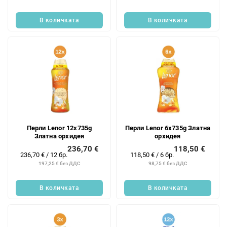
цената:
цената:
В количката
В количката
Перли Lenor 12x735g
Перли Lenor 6x735g Златна
Златна орхидея
орхидея
236,70 €
118,50 €
Измерване
Измерване
236,70 € / 12 бр.
118,50 € / 6 бр.
на
на
197,25 € без ДДС
98,75 € без ДДС
цената:
цената:
В количката
В количката