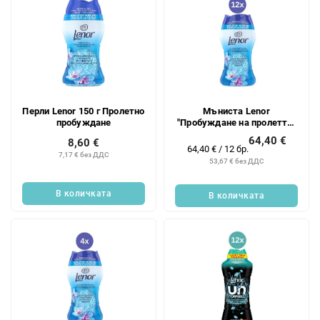
т
е
Перли Lenor 150 г Пролетно
Мъниста Lenor
пробуждане
"Пробуждане на пролетта"
12x150g/12PD
64,40 €
8,60 €
Измерване
64,40 € / 12 бр.
7,17 € без ДДС
на
53,67 € без ДДС
цената:
В количката
В количката