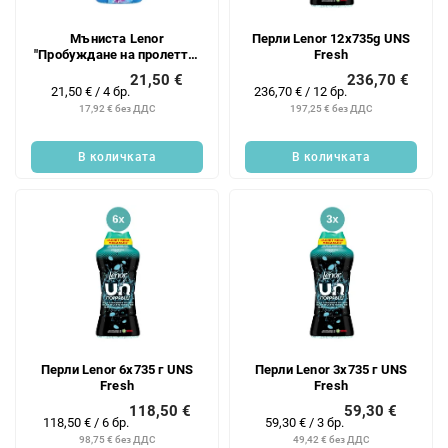
Мъниста Lenor
Перли Lenor 12x735g UNS
"Пробуждане на пролетта"
Fresh
4x150g/12PD
21,50 €
236,70 €
Измерване
Измерване
21,50 € / 4 бр.
236,70 € / 12 бр.
на
на
17,92 € без ДДС
197,25 € без ДДС
цената:
цената:
В количката
В количката
Перли Lenor 6x735 г UNS
Перли Lenor 3x735 г UNS
Fresh
Fresh
118,50 €
59,30 €
Измерване
Измерване
118,50 € / 6 бр.
59,30 € / 3 бр.
на
на
98,75 € без ДДС
49,42 € без ДДС