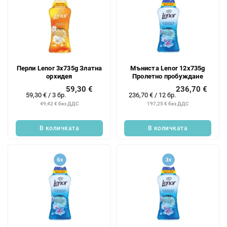
Перли Lenor 3x735g Златна
Мъниста Lenor 12x735g
орхидея
Пролетно пробуждане
59,30 €
236,70 €
Измерване
Измерване
59,30 € / 3 бр.
236,70 € / 12 бр.
на
на
49,42 € без ДДС
197,25 € без ДДС
цената:
цената:
В количката
В количката