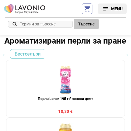
Преминаване
към
съдържанието
Търсене
Ароматизирани перли за пране
Бестселъри
Перли Lenor 195 г Японски цвят
10,30 €