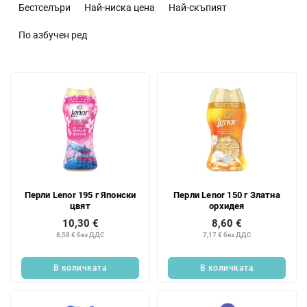
о
Бестселъри
Най-ниска цена
Най-скъпият
р
т
По азбучен ред
и
р
С
а
п
н
и
е
с
н
ъ
а
к
п
н
р
а
о
Перли Lenor 195 г Японски
Перли Lenor 150 г Златна
п
д
цвят
орхидея
р
у
10,30 €
8,60 €
о
к
8,58 € без ДДС
7,17 € без ДДС
д
т
у
и
В количката
В количката
к
т
и