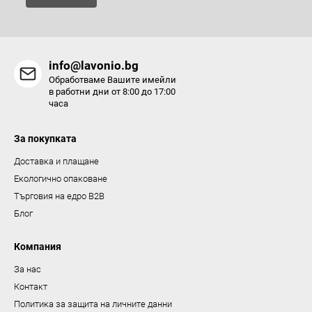
е
н
т
и
info@lavonio.bg
з
Обработваме Вашите имейли
а
в работни дни от 8:00 до 17:00
часа
и
з
За покупката
б
р
Доставка и плащане
о
Екологично опаковане
я
Търговия на едро B2B
в
Блог
а
н
Компания
е
За нас
Контакт
Политика за защита на личните данни