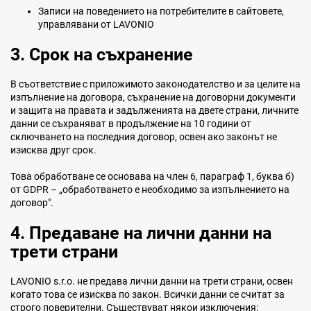
Записи на поведението на потребителите в сайтовете,
управлявани от LAVONIO
3. Срок на съхранение
В съответствие с приложимото законодателство и за целите на
изпълнение на договора, съхранение на договорни документи
и защита на правата и задълженията на двете страни, личните
данни се съхраняват в продължение на 10 години от
сключването на последния договор, освен ако законът не
изисква друг срок.
Това обработване се основава на член 6, параграф 1, буква б)
от GDPR – „обработването е необходимо за изпълнението на
договор".
4. Предаване на лични данни на
трети страни
LAVONIO s.r.o. не предава лични данни на трети страни, освен
когато това се изисква по закон. Всички данни се считат за
строго поверителни. Съществуват някои изключения: