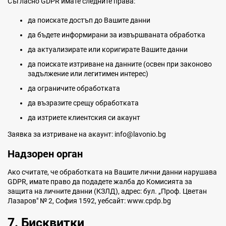
Съгласно GDPR имате следните права:
да поискате достъп до Вашите данни
да бъдете информирани за извършваната обработка
да актуализирате или коригирате Вашите данни
да поискате изтриване на данните (освен при законово
задължение или легитимен интерес)
да ограничите обработката
да възразите срещу обработката
да изтриете клиентския си акаунт
Заявка за изтриване на акаунт: info@lavonio.bg
Надзорен орган
Ако считате, че обработката на Вашите лични данни нарушава
GDPR, имате право да подадете жалба до Комисията за
защита на личните данни (КЗЛД), адрес: бул. „Проф. Цветан
Лазаров" № 2, София 1592, уебсайт: www.cpdp.bg
7. Бисквитки