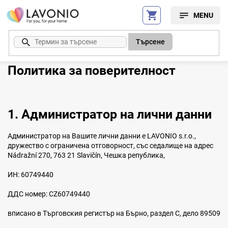
Преминаване
към
съдържанието
Търсене
Политика за поверителност
1. Администратор на лични данни
Администратор на Вашите лични данни е LAVONIO s.r.o.,
дружество с ограничена отговорност, със седалище на адрес
Nádražní 270, 763 21 Slavičín, Чешка република,
ИН: 60749440
ДДС номер: CZ60749440
вписано в Търговския регистър на Бърно, раздел C, дело 89509