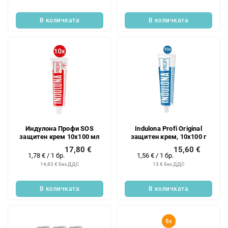
цената:
цената:
В количката
В количката
Индулона Профи SOS
Indulona Profi Original
защитен крем 10x100 мл
защитен крем, 10x100 г
17,80 €
15,60 €
Измерване
Измерване
1,78 € / 1 бр.
1,56 € / 1 бр.
на
на
14,83 € без ДДС
13 € без ДДС
цената:
цената:
В количката
В количката