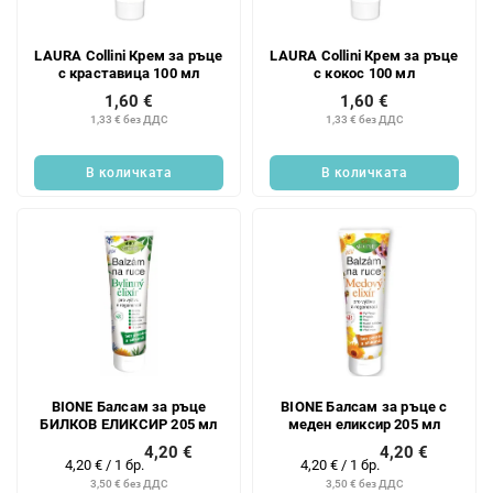
LAURA Collini Крем за ръце
LAURA Collini Крем за ръце
с краставица 100 мл
с кокос 100 мл
1,60 €
1,60 €
1,33 € без ДДС
1,33 € без ДДС
В количката
В количката
BIONE Балсам за ръце
BIONE Балсам за ръце с
БИЛКОВ ЕЛИКСИР 205 мл
меден еликсир 205 мл
4,20 €
4,20 €
Измерване
Измерване
4,20 € / 1 бр.
4,20 € / 1 бр.
на
на
3,50 € без ДДС
3,50 € без ДДС