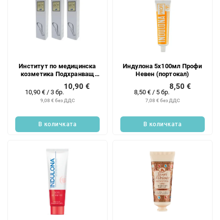
Институт по медицинска
Индулона 5х100мл Профи
козметика Подхранващ
Невен (портокал)
крем с норка за ден и нощ
10,90 €
8,50 €
3x33 г
Измерване
Измерване
10,90 € / 3 бр.
8,50 € / 5 бр.
на
на
9,08 € без ДДС
7,08 € без ДДС
цената:
цената:
В количката
В количката