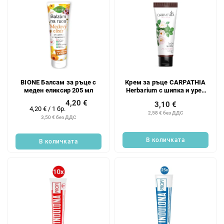
BIONE Балсам за ръце с
Крем за ръце CARPATHIA
меден еликсир 205 мл
Herbarium с шипка и урея
75 мл
4,20 €
3,10 €
Измерване
4,20 € / 1 бр.
2,58 € без ДДС
на
3,50 € без ДДС
цената:
В количката
В количката