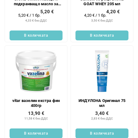
подхранващо масло за
GOAT WHEY 205 мл
кожички 7 мл
5,20 €
4,20 €
Измерване
Измерване
5,20 € / 1 бр.
4,20 € / 1 бр.
на
на
4,33 € без ДДС
3,50 € без ДДС
цената:
цената:
В количката
В количката
vitar вазелин екстра фин
ИНДУЛОНА Оригинал 75
400гр
мл
13,90 €
3,40 €
11,58 € без ДДС
2,83 € без ДДС
В количката
В количката