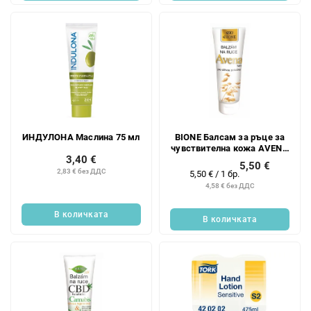
ИНДУЛОНА Маслина 75 мл
BIONE Балсам за ръце за
чувствителна кожа AVENA
3,40 €
SATIVA 200 мл
5,50 €
2,83 € без ДДС
Измерване
5,50 € / 1 бр.
на
4,58 € без ДДС
цената:
В количката
В количката