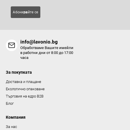
е
м
Абонирайте се за
е
н
т
и
info@lavonio.bg
з
Обработваме Вашите имейли
а
в работни дни от 8:00 до 17:00
часа
и
з
За покупката
б
р
Доставка и плащане
о
Екологично опаковане
я
Търговия на едро B2B
в
Блог
а
н
Компания
е
За нас