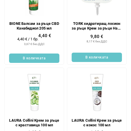
BIONE Балсам за ръце CBD
TORK хидратиращ лосион
Канабидиол 205 мл
за ръце Крем за ръце Hand
Lot 475 мл
4,40 €
9,80 €
Измерване
4,40 € / 1 бр.
8,17 € без ДДС
на
3,67 € без ДДС
цената:
В количката
В количката
LAURA Collini Крем за ръце
LAURA Collini Крем за ръце
с краставица 100 мл
с кокос 100 мл