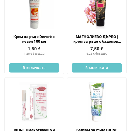
Крем за ръце Devoré с
МАГНОЛИЕВО ДЪРВО |
невен 100 мл
крем за ръце с бадемово
масло и пшеничен
1,50 €
7,50 €
зародиш | 75 мл
1,25 € без ДДС
6,25 € без ДДС
В количката
В количката
BIONE Омекотяващо и
Балсам за ръце BIONE