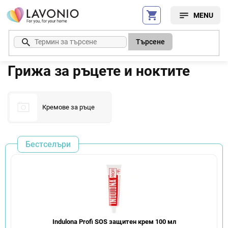
Преминаване
към
съдържанието
Търсене
Грижа за ръцете и ноктите
Кремове за ръце
Бестселъри
Indulona Profi SOS защитен крем 100 мл