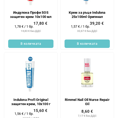
Индулона Профи SOS
Крем за ръце Indulona
защитен крем 10x100 мл
25x100ml Оригинал
17,80 €
39,20 €
Измерване
Измерване
1,78 € / 1 бр.
1,57 € / 1 бр.
на
на
14,83 € без ДДС
32,67 € без ДДС
цената:
цената:
В количката
В количката
Indulona Profi Original
Rimmel Nail Oil Nurse Repair
защитен крем, 10x100 г
Oil
15,60 €
8,60 €
Измерване
1,56 € / 1 бр.
7,17 € без ДДС
на