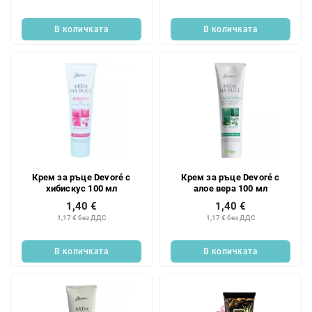
д
т
у
и
В количката
В количката
к
т
и
т
е
Крем за ръце Devoré с
Крем за ръце Devoré с
хибискус 100 мл
алое вера 100 мл
1,40 €
1,40 €
1,17 € без ДДС
1,17 € без ДДС
В количката
В количката