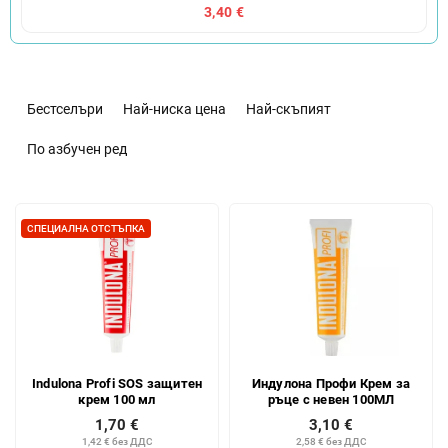
3,40 €
С
о
Бестселъри
Най-ниска цена
Най-скъпият
р
т
По азбучен ред
и
р
С
а
п
СПЕЦИАЛНА ОТСТЪПКА
н
и
е
с
н
ъ
а
к
п
н
р
а
о
Indulona Profi SOS защитен
Индулона Профи Крем за
п
д
крем 100 мл
ръце с невен 100МЛ
р
у
1,70 €
3,10 €
о
к
1,42 € без ДДС
2,58 € без ДДС