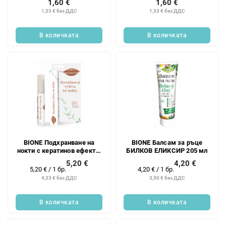
1,60 €
1,60 €
1,33 € без ДДС
1,33 € без ДДС
В количката
В количката
BIONE Подхранване на
BIONE Балсам за ръце
нокти с кератинов ефект 7
БИЛКОВ ЕЛИКСИР 205 мл
мл
5,20 €
4,20 €
Измерване
Измерване
5,20 € / 1 бр.
4,20 € / 1 бр.
на
на
4,33 € без ДДС
3,50 € без ДДС
цената:
цената:
В количката
В количката