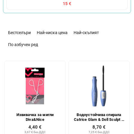
15 €
С
о
Бестселъри
Най-ниска цена
Най-скъпият
р
т
По азбучен ред
и
р
С
а
п
н
и
е
с
н
ъ
а
к
п
н
р
а
о
Извивачка за мигли
Водоустойчива спирала
п
д
Diva&Nice
Catrice Glam & Doll Sculpt &
р
у
Volume
4,40 €
8,70 €
о
к
3,67 € без ДДС
7,25 € без ДДС