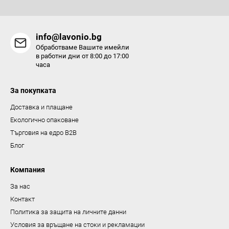
н
т
и
info@lavonio.bg
з
Обработваме Вашите имейли
а
в работни дни от 8:00 до 17:00
часа
и
з
За покупката
б
р
Доставка и плащане
о
Екологично опаковане
я
Търговия на едро B2B
в
Блог
а
н
Компания
е
За нас
Контакт
Политика за защита на личните данни
Условия за връщане на стоки и рекламации