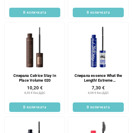
д
т
у
и
В количката
В количката
к
т
и
т
е
Спирала Catrice Stay In
Спирала essence What the
Place Volume 020
Length! Extreme
Enhancement
10,20 €
7,30 €
водоустойчива 02
8,50 € без ДДС
6,08 € без ДДС
В количката
В количката