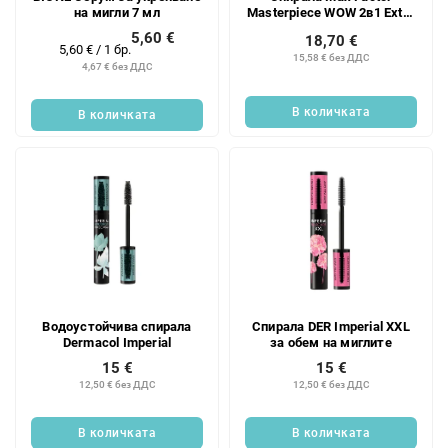
на мигли 7 мл
Masterpiece WOW 2в1 Extra
B
5,60 €
18,70 €
Измерване
5,60 € / 1 бр.
15,58 € без ДДС
на
4,67 € без ДДС
цената:
В количката
В количката
Водоустойчива спирала
Спирала DER Imperial XXL
Dermacol Imperial
за обем на миглите
15 €
15 €
12,50 € без ДДС
12,50 € без ДДС
В количката
В количката