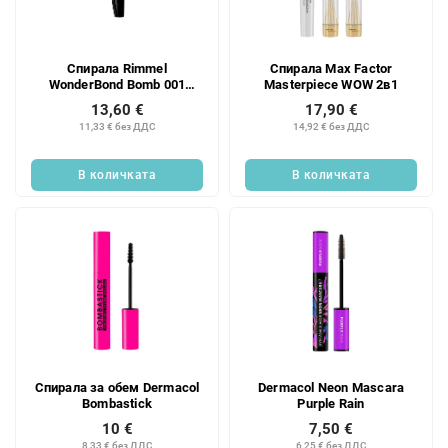
Спирала Rimmel
Спирала Max Factor
WonderBond Bomb 001
Masterpiece WOW 2в1
Black
13,60 €
17,90 €
11,33 € без ДДС
14,92 € без ДДС
В количката
В количката
Спирала за обем Dermacol
Dermacol Neon Mascara
Bombastick
Purple Rain
10 €
7,50 €
8,33 € без ДДС
6,25 € без ДДС