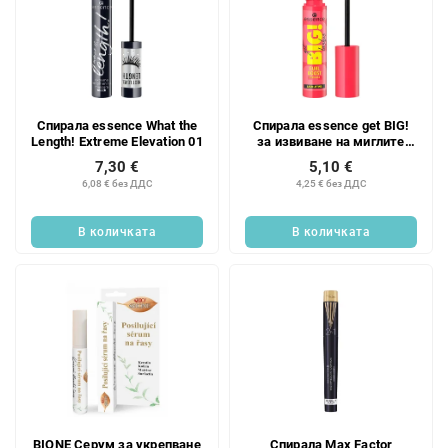
Спирала essence What the
Спирала essence get BIG!
Length! Extreme Elevation 01
за извиване на миглите
CURL BOOST
7,30 €
5,10 €
6,08 € без ДДС
4,25 € без ДДС
В количката
В количката
BIONE Серум за укрепване
Спирала Max Factor