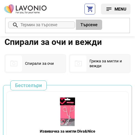
Преминаване
към
съдържанието
Търсене
Спирали за очи и вежди
Грижа за мигли и
Спирали за очи
вежди
Бестселъри
Извивачка за мигли Diva&Nice