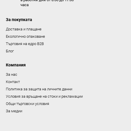
часа
и
з
За покупката
б
р
Доставка и плащане
о
Екологично опаковане
я
Търговия на едро B2B
в
Блог
а
н
Компания
е
За нас
Контакт
Политика за защита на личните данни
Условия за връщане на стоки и рекламации
Общи търговски условия
За медии