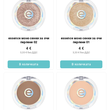
т
е
essence моно сенки за очи
essence моно сенки за очи
перлени 02
перлени 01
4 €
4 €
3,33 € без ДДС
3,33 € без ДДС
В количката
В количката