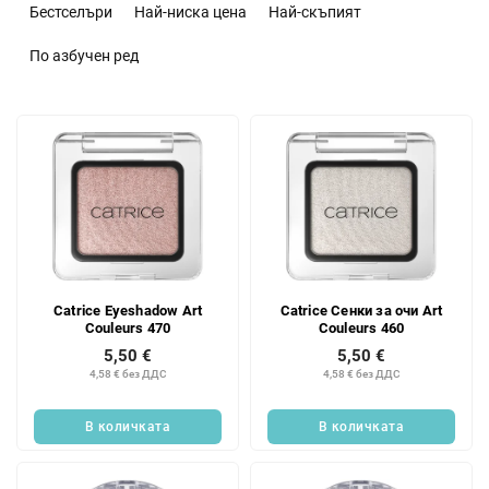
о
Бестселъри
Най-ниска цена
Най-скъпият
р
т
По азбучен ред
и
р
С
а
п
н
и
е
с
н
ъ
а
к
п
н
р
а
о
Catrice Eyeshadow Art
Catrice Сенки за очи Art
п
д
Couleurs 470
Couleurs 460
р
у
5,50 €
5,50 €
о
к
4,58 € без ДДС
4,58 € без ДДС
д
т
у
и
В количката
В количката
к
т
и