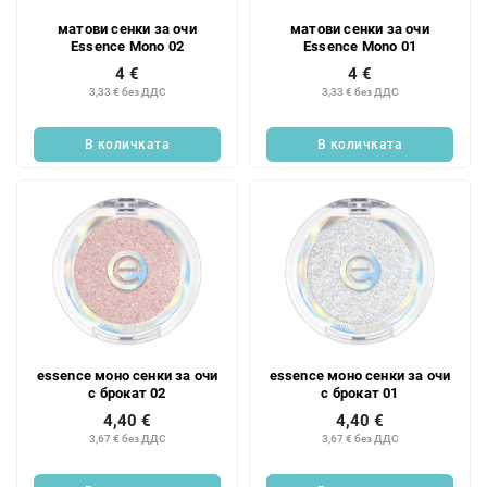
матови сенки за очи
матови сенки за очи
Essence Mono 02
Essence Mono 01
4 €
4 €
3,33 € без ДДС
3,33 € без ДДС
В количката
В количката
essence моно сенки за очи
essence моно сенки за очи
с брокат 02
с брокат 01
4,40 €
4,40 €
3,67 € без ДДС
3,67 € без ДДС