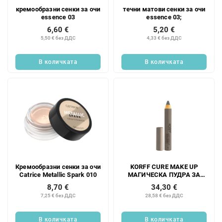
кремообразни сенки за очи
течни матови сенки за очи
essence 03
essence 03;
6,60 €
5,20 €
5,50 € без ДДС
4,33 € без ДДС
В количката
В количката
Кремообразни сенки за очи
KORFF CURE MAKE UP
Catrice Metallic Spark 010
МАГИЧЕСКА ПУДРА ЗА
ОЧИ МОЛИВ ЗА СЕНКИ ЗА
8,70 €
34,30 €
ОЧИ 04 1,54 г;
7,25 € без ДДС
28,58 € без ДДС
В количката
В количката