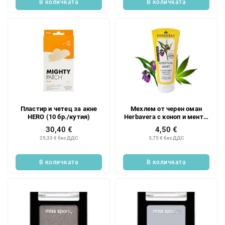
В количката
В количката
Пластир и четец за акне
Мехлем от черен оман
HERO (10 бр./кутия)
Herbavera с коноп и мента,
200 мл
30,40 €
4,50 €
25,33 € без ДДС
3,75 € без ДДС
В количката
В количката