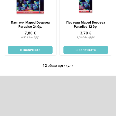
Пастели Maped Deepsea
Пастели Maped Deepsea
Paradise 24 бр.
Paradise 12 бр.
7,80 €
3,70 €
6,50 € без ДДС
3,08 € без ДДС
В количката
В количката
12
общо артикули
К
о
Ф
н
у
т
т
Абонирайте се за бюлетин
р
е
р
о
Въведете имейла си и ние ще ви изпращаме информация за
нови продукти в нашия електронен магазин.
л
н