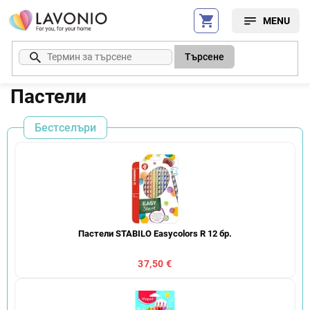
Преминаване
към
съдържанието
Търсене
Пастели
Бестселъри
Пастели STABILO Easycolors R 12 бр.
37,50 €