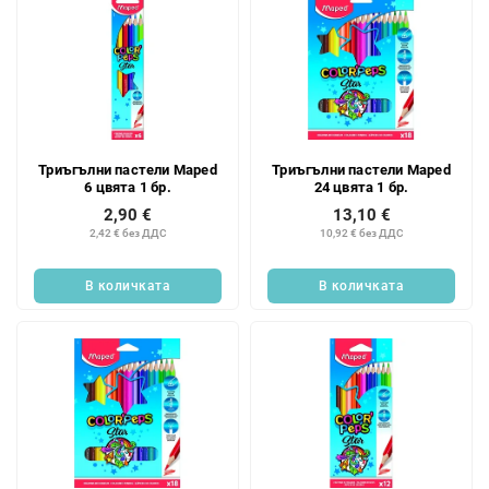
т
е
Триъгълни пастели Maped
Триъгълни пастели Maped
6 цвята 1 бр.
24 цвята 1 бр.
2,90 €
13,10 €
2,42 € без ДДС
10,92 € без ДДС
В количката
В количката