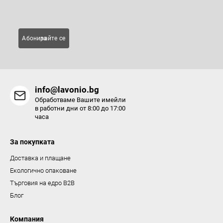
Имейл
и
е
л
Абонирайте се за
е
м
е
н
info@lavonio.bg
т
Обработваме Вашите имейли
и
в работни дни от 8:00 до 17:00
часа
з
а
За покупката
и
з
Доставка и плащане
б
Екологично опаковане
р
Търговия на едро B2B
о
Блог
я
в
Компания