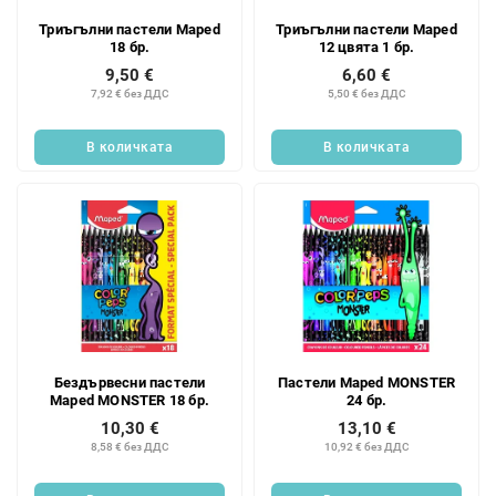
Триъгълни пастели Maped
Триъгълни пастели Maped
18 бр.
12 цвята 1 бр.
9,50 €
6,60 €
7,92 € без ДДС
5,50 € без ДДС
В количката
В количката
Бездървесни пастели
Пастели Maped MONSTER
Maped MONSTER 18 бр.
24 бр.
10,30 €
13,10 €
8,58 € без ДДС
10,92 € без ДДС