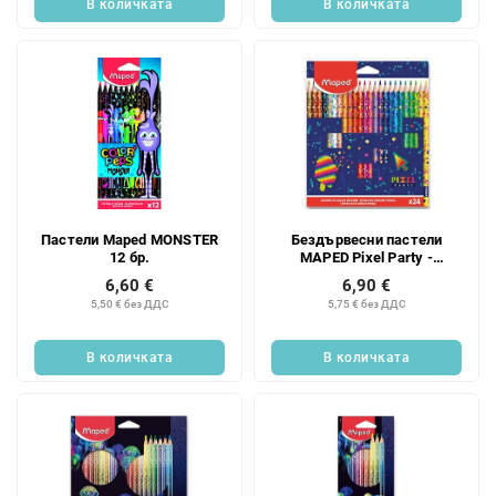
В количката
В количката
Пастели Maped MONSTER
Бездървесни пастели
12 бр.
MAPED Pixel Party -
комплект от 24 цвята
6,60 €
6,90 €
5,50 € без ДДС
5,75 € без ДДС
В количката
В количката