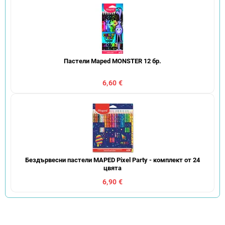
Пастели Maped MONSTER 12 бр.
6,60 €
Бездървесни пастели MAPED Pixel Party - комплект от 24
цвята
6,90 €
С