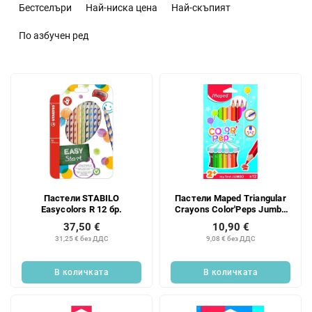
о
Бестселъри
Най-ниска цена
Най-скъпият
р
т
По азбучен ред
и
р
С
а
п
н
и
е
с
н
ъ
а
к
п
н
р
а
о
Пастели STABILO
Пастели Maped Triangular
п
д
Easycolors R 12 бр.
Crayons Color'Peps Jumbo
р
у
2+ 12 цвята 1 бр.
37,50 €
10,90 €
о
к
31,25 € без ДДС
9,08 € без ДДС
д
т
у
и
В количката
В количката
к
т
и