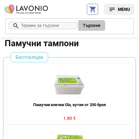
Преминаване
към
съдържанието
Търсене
Памучни тампони
Бестселъри
Памучни клечки Ola, кутия от 200 броя
1,80 €