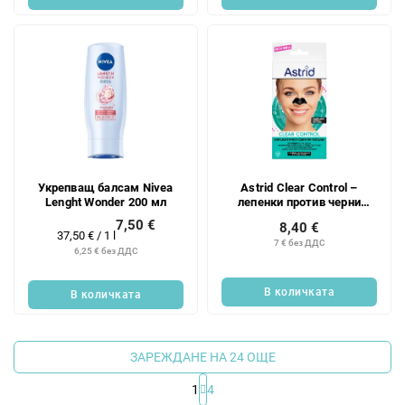
Укрепващ балсам Nivea
Astrid Clear Control –
Lenght Wonder 200 мл
лепенки против черни
точки (6 бр.)
7,50 €
8,40 €
Измерване
37,50 € / 1 l
7 € без ДДС
на
6,25 € без ДДС
цената:
В количката
В количката
ЗАРЕЖДАНЕ НА 24 ОЩЕ
1
4