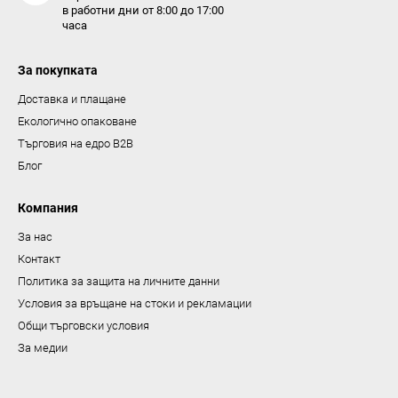
а
в работни дни от 8:00 до 17:00
часа
и
з
За покупката
б
р
Доставка и плащане
о
Екологично опаковане
я
Търговия на едро B2B
в
Блог
а
н
Компания
е
За нас
Контакт
Политика за защита на личните данни
Условия за връщане на стоки и рекламации
Общи търговски условия
За медии