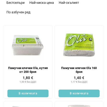
о
Бестселъри
Най-ниска цена
Най-скъпият
р
т
По азбучен ред
и
р
С
а
п
н
и
е
с
н
ъ
а
к
п
н
р
а
о
Памучни клечки Ola, кутия
Памучни клечки Ola 160
п
д
от 200 броя
броя
р
у
1,80 €
1,40 €
о
к
1,50 € без ДДС
1,17 € без ДДС
д
т
у
и
В количката
В количката
к
т
и