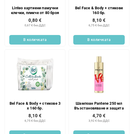
Linteo хартиени памучни
Bel Face & Body + стикове
клечки, пликче от 80 броя
160 бр.
0,80 €
8,10 €
0,67 € без ДДС
6,75 € без ДДС
В количката
В количката
Bel Face & Body + стикове 3
Шампоан Pantene 250 мл
x 160 бр.
Възстановяване и защита
8,10 €
4,70 €
6,75 € без ДДС
3,92 € без ДДС