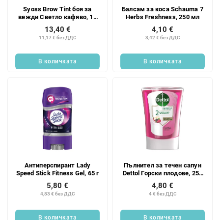
Syoss Brow Tint боя за
Балсам за коса Schauma 7
вежди Светло кафяво, 17
Herbs Freshness, 250 мл
мл
13,40 €
4,10 €
11,17 € без ДДС
3,42 € без ДДС
В количката
В количката
Антиперспирант Lady
Пълнител за течен сапун
Speed Stick Fitness Gel, 65 г
Dettol Горски плодове, 250
мл
5,80 €
4,80 €
4,83 € без ДДС
4 € без ДДС
В количката
В количката