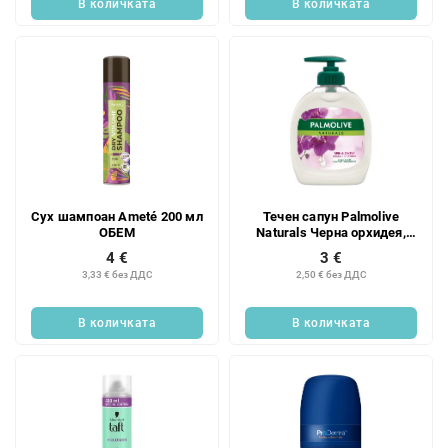
В количката
В количката
Сух шампоан Ameté 200 мл
Течен сапун Palmolive
ОБЕМ
Naturals Черна орхидея,
300 мл
4 €
3 €
3,33 € без ДДС
2,50 € без ДДС
В количката
В количката