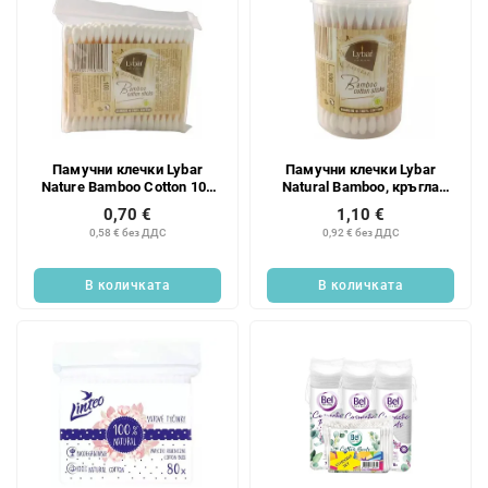
т
е
Памучни клечки Lybar
Памучни клечки Lybar
Nature Bamboo Cotton 100
Natural Bamboo, кръгла
бр.
кутия, 100 броя
0,70 €
1,10 €
0,58 € без ДДС
0,92 € без ДДС
В количката
В количката