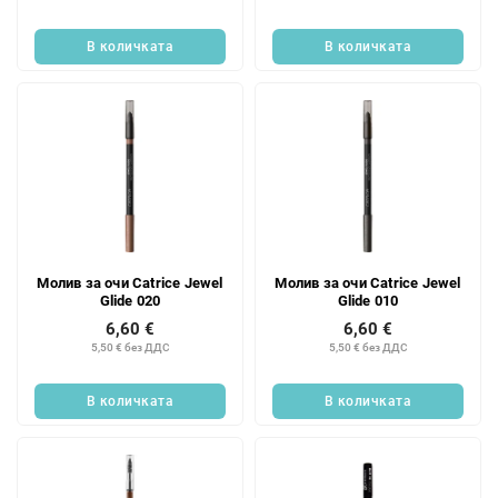
д
т
у
и
В количката
В количката
к
т
и
т
е
Молив за очи Catrice Jewel
Молив за очи Catrice Jewel
Glide 020
Glide 010
6,60 €
6,60 €
5,50 € без ДДС
5,50 € без ДДС
В количката
В количката