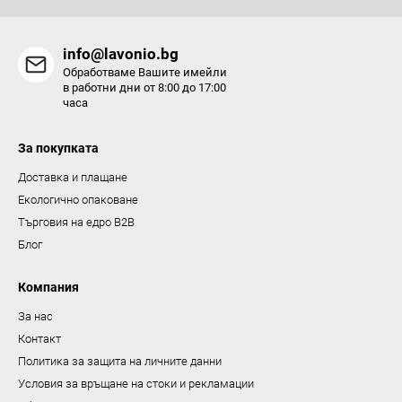
т
и
info@lavonio.bg
з
Обработваме Вашите имейли
а
в работни дни от 8:00 до 17:00
часа
и
з
За покупката
б
р
Доставка и плащане
о
Екологично опаковане
я
Търговия на едро B2B
в
Блог
а
н
Компания
е
За нас
Контакт
Политика за защита на личните данни
Условия за връщане на стоки и рекламации