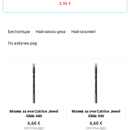
2,90 €
С
о
Бестселъри
Най-ниска цена
Най-скъпият
р
т
По азбучен ред
и
р
С
а
п
н
и
е
с
н
ъ
а
к
п
н
р
а
о
Молив за очи Catrice Jewel
Молив за очи Catrice Jewel
п
д
Glide 040
Glide 030
р
у
6,60 €
6,60 €
о
к
5,50 € без ДДС
5,50 € без ДДС