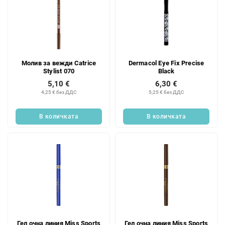
Молив за вежди Catrice
Dermacol Eye Fix Precise
Stylist 070
Black
5,10 €
6,30 €
4,25 € без ДДС
5,25 € без ДДС
В количката
В количката
Гел очна линия Miss Sports
Гел очна линия Miss Sports