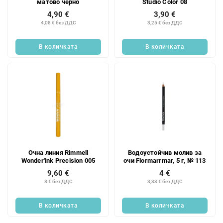
матово черно
Studio Color 08
4,90 €
3,90 €
4,08 € без ДДС
3,25 € без ДДС
В количката
В количката
Очна линия Rimmell
Водоустойчив молив за
Wonder'ink Precision 005
очи Flormarrmar, 5 г, № 113
9,60 €
4 €
8 € без ДДС
3,33 € без ДДС
В количката
В количката