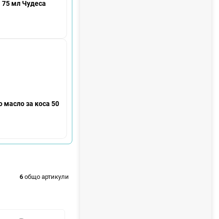
н
я 75 мл Чудеса
т
а
о масло за коса 50
6
общо артикули