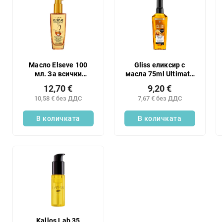
п
а
и
н
с
е
ъ
н
к
а
н
п
а
Масло Elseve 100
Gliss еликсир с
р
мл. За всички
масла 75ml Ultimate
п
типове коса.
rep
о
р
12,70 €
9,20 €
д
о
10,58 € без ДДС
7,67 € без ДДС
у
д
к
В количката
В количката
у
т
к
и
т
и
т
е
Kallos Lab 35