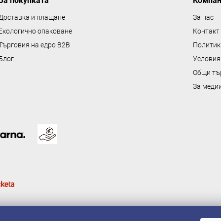
За покупката
Компа
л
е
Доставка и плащане
За нас
м
Екологично опаковане
Контакт
е
Търговия на едро B2B
Политик
н
Блог
Условия
т
Общи тъ
и
з
За меди
а
и
з
б
р
о
я
в
а
н