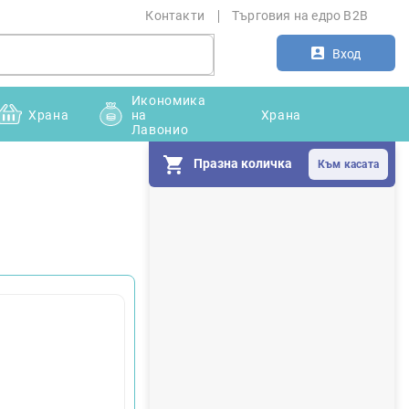
Контакти
Търговия на едро B2B
Вход
Икономика
Храна
на
Храна
Лавонио
Празна количка
С
т
р
а
н
и
ч
н
а
л
е