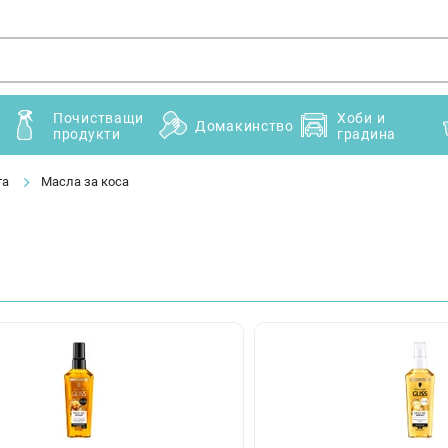
Почистващи
Хоби и
Домакинство
продукти
градина
та
Масла за коса