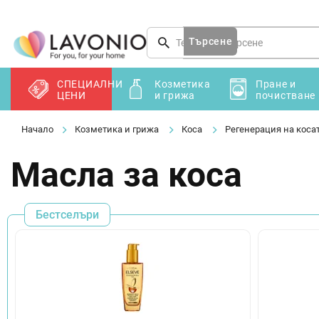
Преминаване
към
съдържанието
Търсене
СПЕЦИАЛНИ
Козметика
Пране и
ЦЕНИ
и грижа
почистване
Козметика и грижа
Коса
Регенерация на коса
Масла за коса
Бестселъри