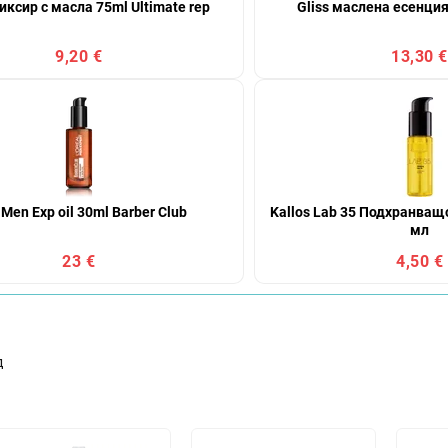
ликсир с масла 75ml Ultimate rep
Gliss маслена есенци
9,20 €
13,30 €
Men Exp oil 30ml Barber Club
Kallos Lab 35 Подхранващ
мл
23 €
4,50 €
д