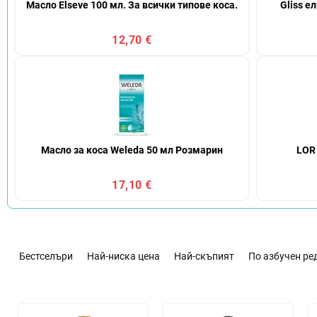
Масло Elseve 100 мл. За всички типове коса.
Gliss е
12,70 €
Масло за коса Weleda 50 мл Розмарин
LOR 
17,10 €
С
о
Бестселъри
Най-ниска цена
Най-скъпият
По азбучен ре
р
т
и
С
р