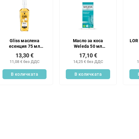
Gliss маслена
Масло за коса
LOR 
есенция 75 мл
Weleda 50 мл
Чудеса
Розмарин
13,30 €
17,10 €
11,08 € без ДДС
14,25 € без ДДС
1
В количката
В количката