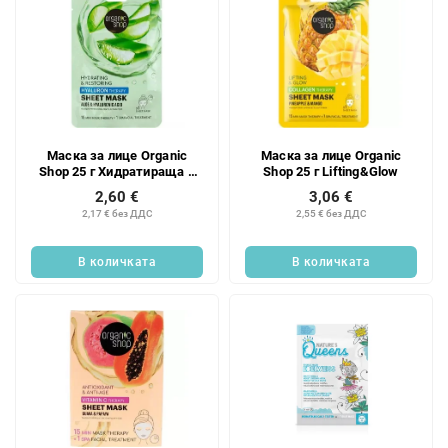
т
е
Маска за лице Organic
Маска за лице Organic
Shop 25 г Хидратираща и
Shop 25 г Lifting&Glow
възстановяваща
2,60 €
3,06 €
2,17 € без ДДС
2,55 € без ДДС
В количката
В количката