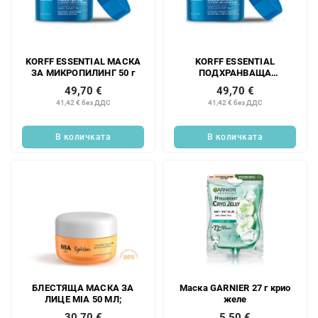
KORFF ESSENTIAL МАСКА
KORFF ESSENTIAL
ЗА МИКРОПИЛИНГ 50 г
ПОДХРАНВАЩА
ХИДРАТИРАЩА МАСКА 50
49,70 €
49,70 €
г
41,42 € без ДДС
41,42 € без ДДС
В количката
В количката
БЛЕСТЯЩА МАСКА ЗА
Маска GARNIER 27 г крио
ЛИЦЕ MIA 50 МЛ;
желе
30,70 €
5,50 €