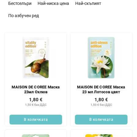
о
Бестселъри
Най-ниска цена
Най-скъпият
р
т
По азбучен ред
и
р
С
а
п
н
и
е
с
н
ъ
а
к
п
н
р
а
о
MAISON DE COREE Маска
MAISON DE COREE Маска
п
д
23мл Охлюв
23 мл Лотосов цвят
р
у
1,80 €
1,80 €
о
к
1,50 € без ДДС
1,50 € без ДДС
д
т
у
и
В количката
В количката
к
т
и