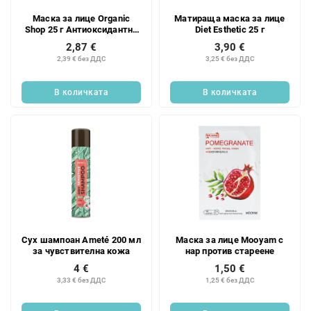
Маска за лице Organic
Матираща маска за лице
Shop 25 г Антиоксидантна
Diet Esthetic 25 г
и против стареене
2,87 €
3,90 €
2,39 € без ДДС
3,25 € без ДДС
В количката
В количката
Сух шампоан Ameté 200 мл
Маска за лице Mooyam с
за чувствителна кожа
нар против стареене
4 €
1,50 €
3,33 € без ДДС
1,25 € без ДДС