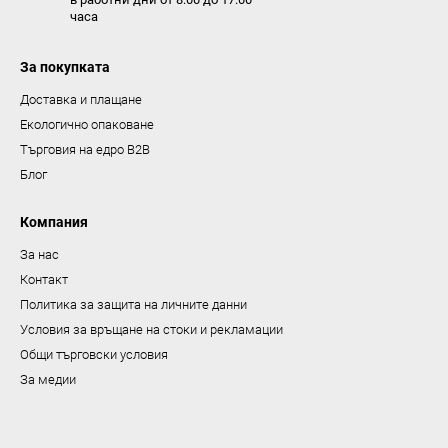
часа
и
з
За покупката
б
р
Доставка и плащане
о
Екологично опаковане
я
Търговия на едро B2B
в
Блог
а
н
Компания
е
За нас
Контакт
Политика за защита на личните данни
Условия за връщане на стоки и рекламации
Общи търговски условия
За медии