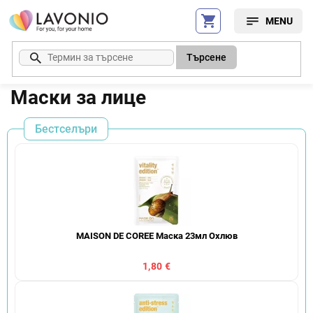
Преминаване
към
съдържанието
Търсене
Маски за лице
Бестселъри
MAISON DE COREE Маска 23мл Охлюв
1,80 €