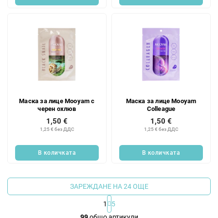
Маска за лице Mooyam с
Маска за лице Mooyam
черен охлюв
Colleague
1,50 €
1,50 €
1,25 € без ДДС
1,25 € без ДДС
В количката
В количката
ЗАРЕЖДАНЕ НА 24 ОЩЕ
1
5
К
99
общо артикули