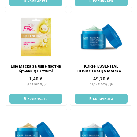
В количката
В количката
Ellie Маска за лице против
KORFF ESSENTIAL
бръчки Q10 2x8ml
ПОЧИСТВАЩА МАСКА И
СКРАБ 2в1 50 г
1,40 €
49,70 €
1,17 € без ДДС
41,42 € без ДДС
В количката
В количката