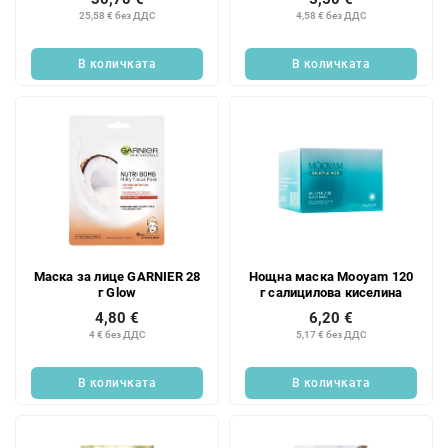
25,58 € без ДДС
4,58 € без ДДС
В количката
В количката
Маска за лице GARNIER 28
Нощна маска Mooyam 120
г Glow
г салицилова киселина
4,80 €
6,20 €
4 € без ДДС
5,17 € без ДДС
В количката
В количката