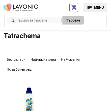
Преминаване
към
съдържанието
Търсене
Tatrachema
С
о
Бестселъри
Най-ниска цена
Най-скъпият
р
т
По азбучен ред
и
р
С
а
п
н
и
е
с
н
ъ
а