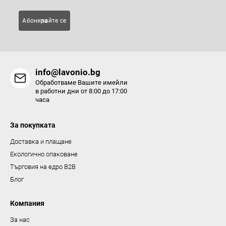
е
л
Абонирайте се за
е
м
е
н
info@lavonio.bg
т
Обработваме Вашите имейли
и
в работни дни от 8:00 до 17:00
часа
з
а
За покупката
и
з
Доставка и плащане
б
Екологично опаковане
р
Търговия на едро B2B
о
Блог
я
в
Компания
а
За нас