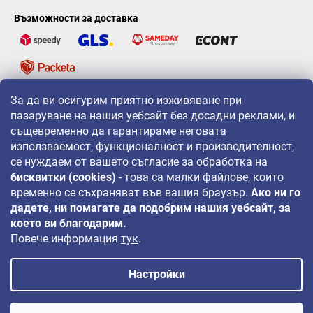
Възможности за доставка
За да ви осигурим приятно изживяване при
LAVONIO по света
пазаруване на нашия уебсайт без досадни реклами, и
същевременно да гарантираме неговата
използваемост, функционалност и производителност,
се нуждаем от вашето съгласие за обработка на
бисквитки (cookies)
- това са малки файлове, които
временно се съхраняват във вашия браузър.
Ако ни го
За промоции, игри и отстъпки ни следвайте на:
дадете, ни помагате да подобрим нашия уебсайт, за
което ви благодарим.
Повече информация
тук
.
Настройки
Авторско право 2026
LAVONIO.bg
. Всички права запазени.