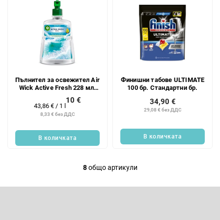
Пълнител за освежител Air
Финишни табове ULTIMATE
Wick Active Fresh 228 мл.
100 бр. Стандартни бр.
Морска и океанска сол.
10 €
34,90 €
Брой бр.
Измерване
43,86 € / 1 l
29,08 € без ДДС
на
8,33 € без ДДС
цената:
В количката
В количката
8
общо артикули
К
о
Ф
н
у
т
т
Абонирайте се за бюлетин