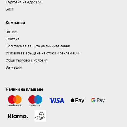
р
Търговия на едро B2B
о
Блог
я
в
Компания
а
За нас
н
Контакт
е
Политика за защита на личните данни
Условия за връщане на стоки и рекламации
Общи търговски условия
За медии
Начини на плащане