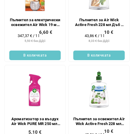
к
п
н
р
а
о
Пълнител за електрически
Пълнител за Air Wick
п
д
освежител Air Wick 19 мл
Active Fresh 228 мл Дъб и
р
у
Тиква и зимни подправки
сандалово дърво Брой
6,60 €
10 €
о
бр.
к
Измерване
Измерване
347,37 € / 1 l
43,86 € / 1 l
д
на
на
т
5,50 € без ДДС
8,33 € без ДДС
цената:
цената:
у
и
к
В количката
В количката
т
и
т
е
Ароматизатор за въздух
Пълнител за освежител Air
Air Wick PURE MR 250 мл.
Wick Active Fresh 228 мл.
Черешови цветове.
Свеж памук бр.
10 €
5,10 €