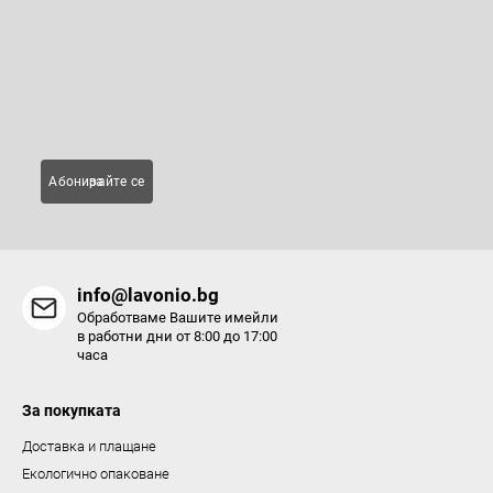
р
е
р
о
Въведете имейла си и ние ще ви изпращаме информация за
нови продукти в нашия електронен магазин.
л
н
Имейл
и
е
л
Абонирайте се за
е
м
е
н
info@lavonio.bg
т
Обработваме Вашите имейли
и
в работни дни от 8:00 до 17:00
часа
з
а
За покупката
и
з
Доставка и плащане
б
Екологично опаковане