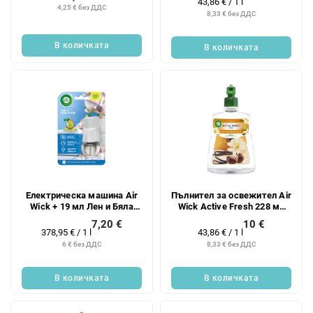
Измерване
43,86 € / 1 l
4,25 € без ДДС
на
8,33 € без ДДС
цената:
В количката
В количката
Електрическа машина Air
Пълнител за освежител Air
Wick + 19 мл Лен и Бяла
Wick Active Fresh 228 мл
Орхидея Брой
Ванилия и масло от ший,
7,20 €
10 €
бр.
Измерване
Измерване
378,95 € / 1 l
43,86 € / 1 l
на
на
6 € без ДДС
8,33 € без ДДС
цената:
цената:
В количката
В количката