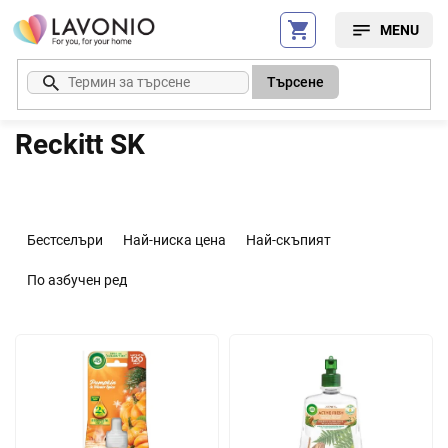
Преминаване
към
съдържанието
Търсене
Reckitt SK
С
о
Бестселъри
Най-ниска цена
Най-скъпият
р
т
По азбучен ред
и
р
С
а
п
н
и
е
с
н
ъ
а