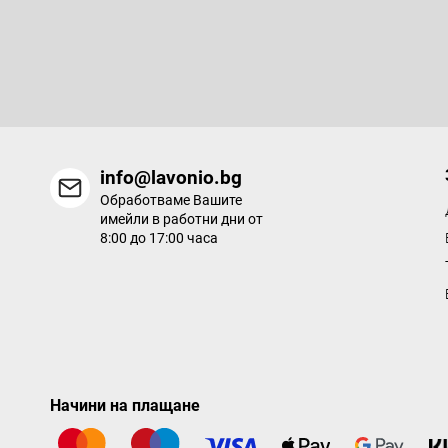
Абонирайте се за бюлетин
е
р
Въведете имейла си и ние ще ви изпращаме информация за
продукти в нашия електронен магазин.
info@lavonio.bg
Обработваме Вашите
имейли в работни дни от
8:00 до 17:00 часа
Начини на плащане