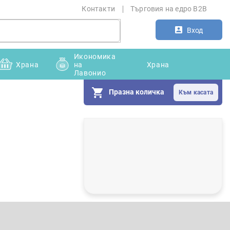
Контакти
Търговия на едро B2B
Вход
Икономика
Храна
на
Храна
Лавонио
Празна количка
С
т
р
а
н
и
ч
н