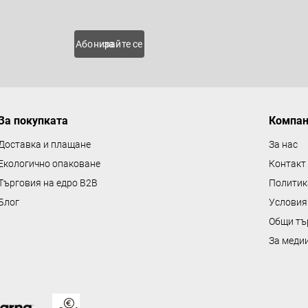
 нови
Абонирайте се за
За покупката
Компа
Доставка и плащане
За нас
Екологично опаковане
Контакт
Търговия на едро B2B
Политик
Блог
Условия
Общи тъ
За меди