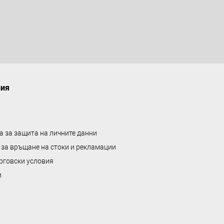
а
л
е
н
т
а
ния
а за защита на личните данни
 за връщане на стоки и рекламации
рговски условия
и