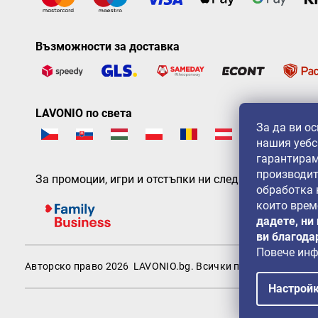
Възможности за доставка
LAVONIO по света
За да ви о
нашия уебс
гарантирам
производит
За промоции, игри и отстъпки ни следвайте на:
обработка
които врем
дадете, ни
ви благода
Повече ин
Авторско право 2026
LAVONIO.bg
. Всички права запазени.
Настрой