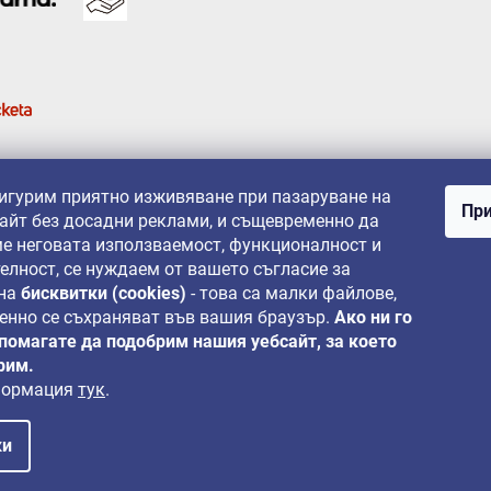
сигурим приятно изживяване при пазаруване на
При
айт без досадни реклами, и същевременно да
е неговата използваемост, функционалност и
елност, се нуждаем от вашето съгласие за
 на
бисквитки (cookies)
- това са малки файлове,
енно се съхраняват във вашия браузър.
Ако ни го
 помагате да подобрим нашия уебсайт, за което
рим.
формация
тук
.
ки