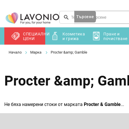
Преминаване
към
съдържанието
Търсене
СПЕЦИАЛНИ
Козметика
Пране и
ЦЕНИ
и грижа
почистване
Марка
Procter &amp; Gamble
Procter &amp; Gam
Не бяха намерени стоки от марката
Procter & Gamble
...
Ф
у
т