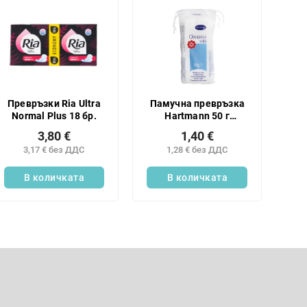
Превръзки Ria Ultra
Памучна превръзка
Normal Plus 18 бр.
Hartmann 50 г
сгъната
3,80 €
1,40 €
3,17 € без ДДС
1,28 € без ДДС
В количката
В количката
К
о
н
Имейл
т
р