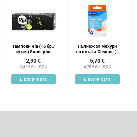
и
С
р
п
а
и
н
с
е
ъ
н
к
а
н
Тампони Ria (16 бр./
Пълнеж за мехури
п
а
кутия) Super plus
по петата Cosmos (5
р
п
бр./кутия)
о
2,90 €
5,70 €
р
д
2,42 € без ДДС
4,75 € без ДДС
о
у
д
В количката
В количката
к
у
т
к
и
т
и
т
Ф
е
у
т
Абонирайте се за бюлетин
е