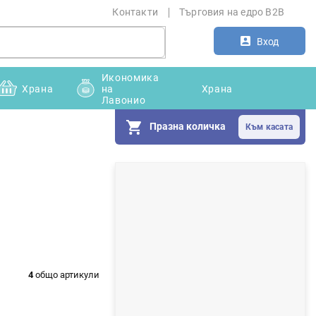
Контакти
Търговия на едро B2B
Вход
Икономика
Храна
на
Храна
Лавонио
Празна количка
С
т
р
а
н
4
общо артикули
и
ч
н