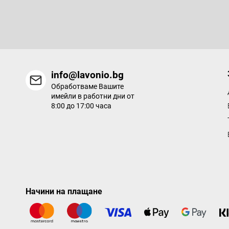
р
Въведете имейла си и ние ще ви изпращаме информация за
продукти в нашия електронен магазин.
info@lavonio.bg
Обработваме Вашите
имейли в работни дни от
8:00 до 17:00 часа
Начини на плащане