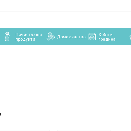
Почистващи
Хоби и
Домакинство
продукти
градина
д