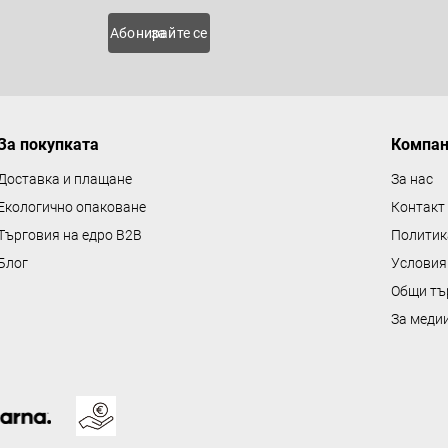
о
 нови
Абонирайте се за
л
н
и
е
За покупката
Компа
л
е
Доставка и плащане
За нас
м
Екологично опаковане
Контакт
е
Търговия на едро B2B
Политик
н
Блог
Условия
т
Общи тъ
и
з
За меди
а
и
з
б
р