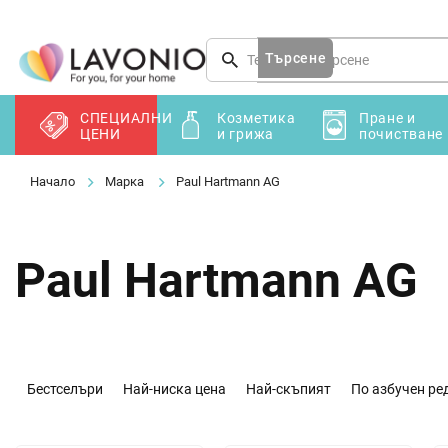
Преминаване
към
съдържанието
Търсене
СПЕЦИАЛНИ
Козметика
Пране и
ЦЕНИ
и грижа
почистване
Марка
Paul Hartmann AG
Paul Hartmann AG
С
о
Бестселъри
Най-ниска цена
Най-скъпият
По азбучен ре
р
т