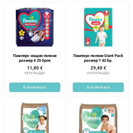
Памперс нощни пелени
Памперс пелени Giant Pack
размер 4 25 броя
размер 7 42 бр.
11,80 €
29,40 €
9,83 € без ДДС
24,50 € без ДДС
В количката
В количката