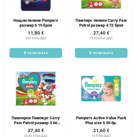
к
п
н
р
а
о
Нощни пелени Pampers
Памперс пелени Carry Paw
п
д
размер 6 19 броя
Patrol размер 4 72 броя
р
у
11,80 €
27,40 €
о
к
9,83 € без ДДС
22,83 € без ДДС
д
т
у
и
В количката
В количката
к
т
и
т
е
Памперси Памперс Carry
Pampers Active Value Pack
Paw Patrol размер 5 66
Plus size 5 50 бр.
броя
27,40 €
21,60 €
22,83 € без ДДС
18 € без ДДС