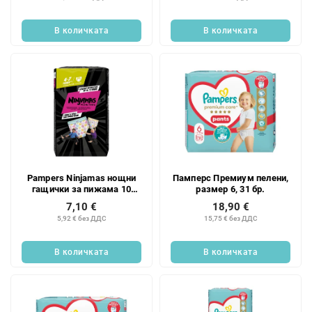
В количката
В количката
Pampers Ninjamas нощни
Памперс Премиум пелени,
гащички за пижама 10
размер 6, 31 бр.
броя сърца
7,10 €
18,90 €
5,92 € без ДДС
15,75 € без ДДС
В количката
В количката