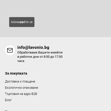
Имейл
л
е
м
Абонирайте се за
е
н
т
и
info@lavonio.bg
з
Обработваме Вашите имейли
а
в работни дни от 8:00 до 17:00
часа
и
з
За покупката
б
р
Доставка и плащане
о
Екологично опаковане
я
Търговия на едро B2B
в
Блог
а