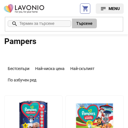
Преминаване
към
съдържанието
Търсене
Pampers
С
о
Бестселъри
Най-ниска цена
Най-скъпият
р
т
По азбучен ред
и
р
С
а
п
н
и
е
с
н
ъ
а