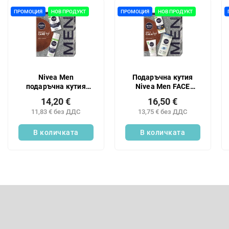
и
С
р
п
ПРОМОЦИЯ
НОВ ПРОДУКТ
ПРОМОЦИЯ
НОВ ПРОДУКТ
а
и
н
с
е
ъ
н
к
а
н
Nivea Men
Подаръчна кутия
п
а
подаръчна кутия
Nivea Men FACE
р
п
лосион за
SENSITIVE 24
о
14,20 €
16,50 €
р
чувствителна кожа
д
11,83 € без ДДС
13,75 € без ДДС
о
24
у
д
В количката
В количката
к
у
т
к
и
т
и
т
Ф
е
у
т
Абонирайте се за бюлетин
е