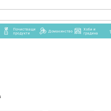
Почистващи
Хоби и
Домакинство
продукти
градина
д