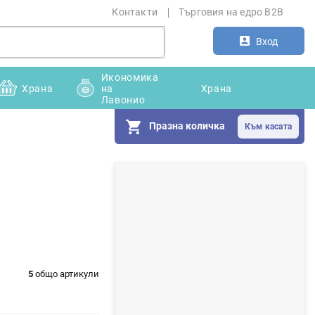
Контакти
Търговия на едро B2B
Вход
Икономика
Храна
на
Храна
Лавонио
Празна количка
С
т
р
а
н
5
общо артикули
и
ч
н