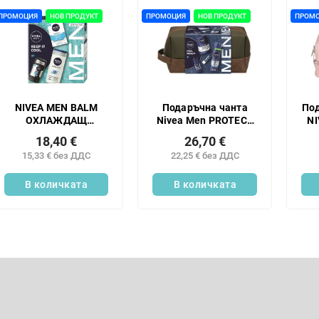
ПРОМОЦИЯ
НОВ ПРОДУКТ
ПРОМОЦИЯ
НОВ ПРОДУКТ
ПРОМ
NIVEA MEN BALM
Подаръчна чанта
По
ОХЛАЖДАЩ
Nivea Men PROTECT
NI
БАЛСАМ подаръчна
24
18,40 €
26,70 €
кутия
15,33 € без ДДС
22,25 € без ДДС
В количката
В количката
К
о
н
Имейл
т
р