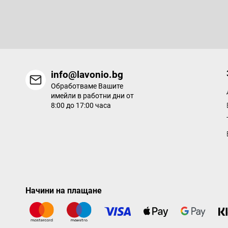
р
Въведете имейла си и ние ще ви изпращаме информация за
продукти в нашия електронен магазин.
info@lavonio.bg
Обработваме Вашите
имейли в работни дни от
8:00 до 17:00 часа
Начини на плащане