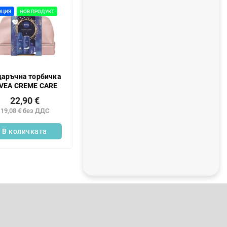
а
ОЦИЯ
НОВ ПРОДУКТ
л
е
н
т
а
даръчна торбичка
VEA CREME CARE
22,90 €
19,08 € без ДДС
В количката