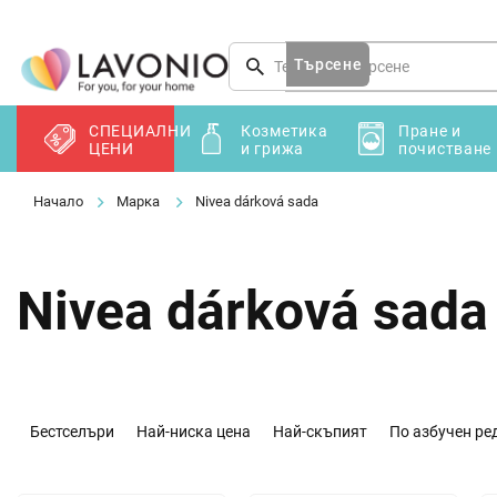
Преминаване
към
съдържанието
Търсене
СПЕЦИАЛНИ
Козметика
Пране и
ЦЕНИ
и грижа
почистване
Марка
Nivea dárková sada
Nivea dárková sada
С
о
Бестселъри
Най-ниска цена
Най-скъпият
По азбучен ре
р
т