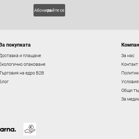
о
 нови
Абонирайте се за
л
н
и
е
За покупката
Компа
л
е
Доставка и плащане
За нас
м
Екологично опаковане
Контакт
е
Търговия на едро B2B
Политик
н
Блог
Условия
т
Общи тъ
и
з
За меди
а
и
з
б
р