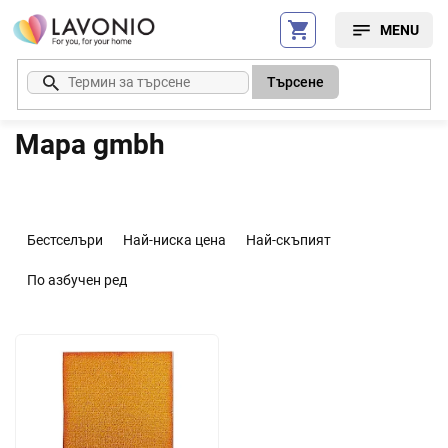
Преминаване
към
съдържанието
Търсене
Mapa gmbh
С
о
Бестселъри
Най-ниска цена
Най-скъпият
р
т
По азбучен ред
и
р
С
а
п
н
и
е
с
н
ъ
а