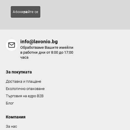
е
л
Абонирайте се за
е
м
е
н
info@lavonio.bg
т
Обработваме Вашите имейли
и
в работни дни от 8:00 до 17:00
часа
з
а
За покупката
и
з
Доставка и плащане
б
Екологично опаковане
р
Търговия на едро B2B
о
Блог
я
в
Компания
а
За нас