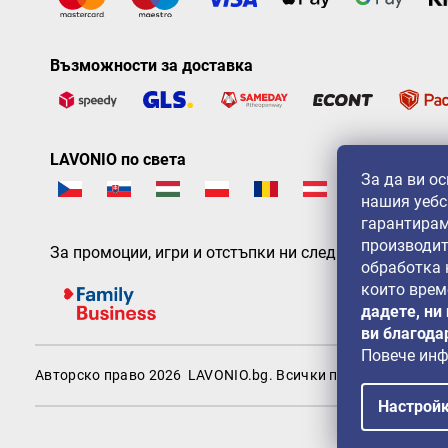
Възможности за доставка
LAVONIO по света
За да ви о
нашия уебс
гарантирам
производит
За промоции, игри и отстъпки ни следвайте на:
обработка
които врем
дадете, ни
ви благода
Повече ин
Авторско право 2026
LAVONIO.bg
. Всички права запазени.
Настрой