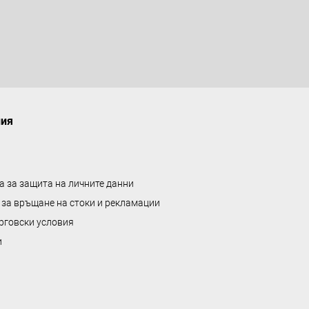
а
л
е
н
т
а
ния
а за защита на личните данни
 за връщане на стоки и рекламации
рговски условия
и