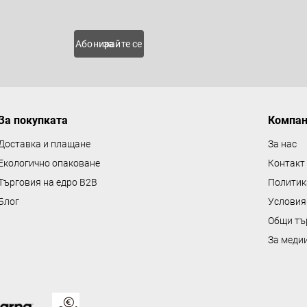
 нови
Абонирайте се за
За покупката
Компа
Доставка и плащане
За нас
Екологично опаковане
Контакт
Търговия на едро B2B
Политик
Блог
Условия
Общи тъ
За меди