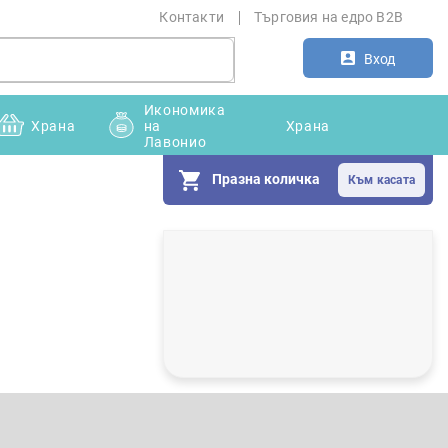
Контакти
Търговия на едро B2B
Вход
Икономика
Храна
на
Храна
Лавонио
Празна количка
С
т
р
а
н
и
ч
н