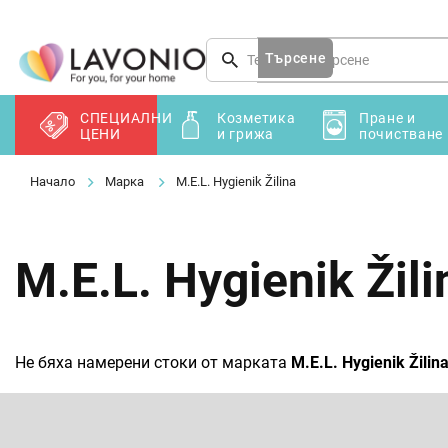
Преминаване
към
съдържанието
Търсене
СПЕЦИАЛНИ
Козметика
Пране и
ЦЕНИ
и грижа
почистване
Марка
M.E.L. Hygienik Žilina
M.E.L. Hygienik Žili
Не бяха намерени стоки от марката
M.E.L. Hygienik Žilin
Ф
у
т