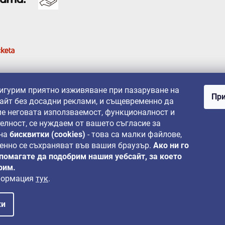
сигурим приятно изживяване при пазаруване на
При
айт без досадни реклами, и същевременно да
е неговата използваемост, функционалност и
елност, се нуждаем от вашето съгласие за
 на
бисквитки (cookies)
- това са малки файлове,
енно се съхраняват във вашия браузър.
Ако ни го
 помагате да подобрим нашия уебсайт, за което
рим.
формация
тук
.
ки