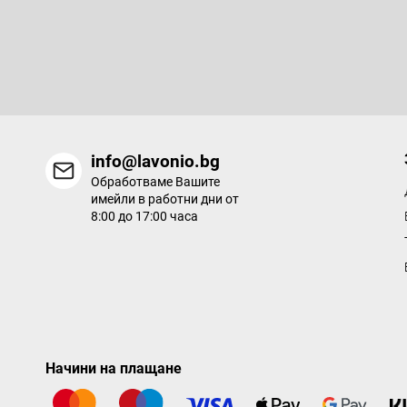
Абонирайте се за бюлетин
е
р
Въведете имейла си и ние ще ви изпращаме информация за
продукти в нашия електронен магазин.
info@lavonio.bg
Обработваме Вашите
имейли в работни дни от
8:00 до 17:00 часа
Начини на плащане