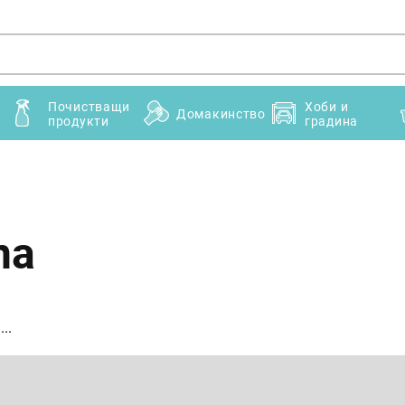
Почистващи
Хоби и
Домакинство
продукти
градина
na
a
...
Имейл