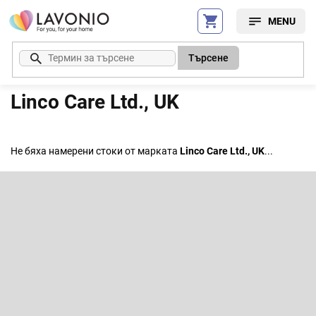
Преминаване
към
съдържанието
Търсене
Linco Care Ltd., UK
Не бяха намерени стоки от марката
Linco Care Ltd., UK
...
Ф
у
т
Абонирайте се за бюлетин
е
р
Въведете имейла си и ние ще ви изпращаме информация за
нови продукти в нашия електронен магазин.
Имейл