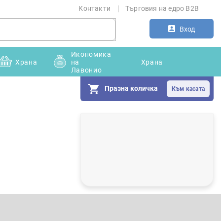
Контакти
Търговия на едро B2B
Вход
Икономика
Храна
на
Храна
Лавонио
Празна количка
С
т
р
а
н
и
ч
н