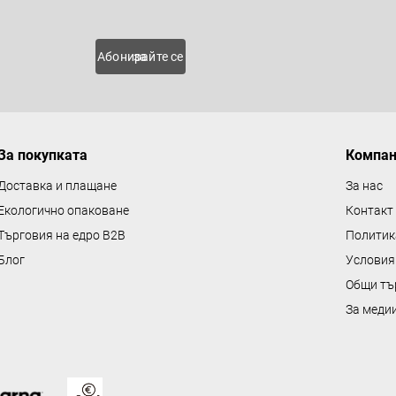
 нови
Абонирайте се за
За покупката
Компа
Доставка и плащане
За нас
Екологично опаковане
Контакт
Търговия на едро B2B
Политик
Блог
Условия
Общи тъ
За меди