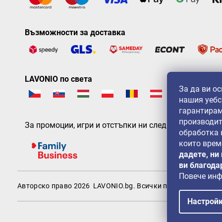
Възможности за доставка
LAVONIO по света
За да ви о
нашия уебс
гарантирам
производит
За промоции, игри и отстъпки ни следвайте на:
обработка
които врем
дадете, ни
ви благода
Повече ин
Авторско право 2026
LAVONIO.bg
. Всички права запазени.
Настрой