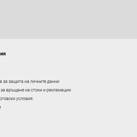
а
л
е
н
т
а
ния
а за защита на личните данни
 за връщане на стоки и рекламации
рговски условия
и