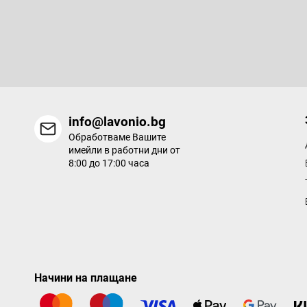
Абонирайте се за бюлетин
е
р
Въведете имейла си и ние ще ви изпращаме информация за
продукти в нашия електронен магазин.
info@lavonio.bg
Обработваме Вашите
имейли в работни дни от
8:00 до 17:00 часа
Начини на плащане