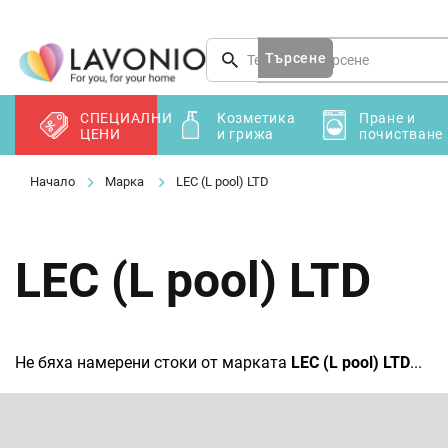
Преминаване
към
съдържанието
Търсене
СПЕЦИАЛНИ
Козметика
Пране и
ЦЕНИ
и грижа
почистване
Марка
LEC (L pool) LTD
LEC (L pool) LTD
Не бяха намерени стоки от марката
LEC (L pool) LTD
...
Ф
у
т