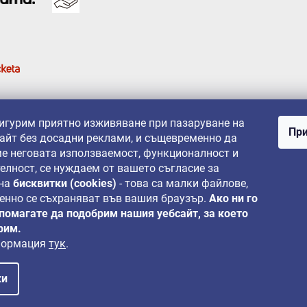
сигурим приятно изживяване при пазаруване на
При
айт без досадни реклами, и същевременно да
е неговата използваемост, функционалност и
елност, се нуждаем от вашето съгласие за
 на
бисквитки (cookies)
- това са малки файлове,
енно се съхраняват във вашия браузър.
Ако ни го
 помагате да подобрим нашия уебсайт, за което
рим.
формация
тук
.
ки