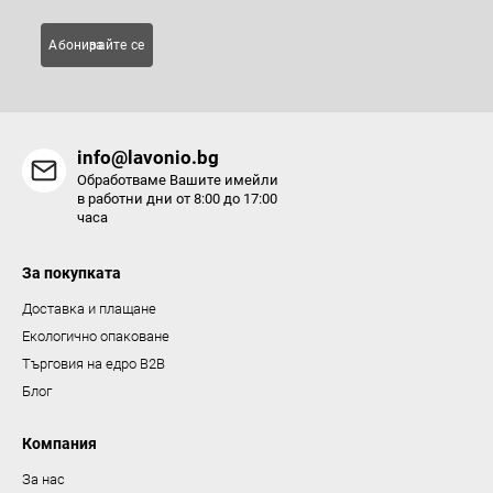
е
л
Абонирайте се за
е
м
е
н
info@lavonio.bg
т
Обработваме Вашите имейли
и
в работни дни от 8:00 до 17:00
часа
з
а
За покупката
и
з
Доставка и плащане
б
Екологично опаковане
р
Търговия на едро B2B
о
Блог
я
в
Компания
а
За нас