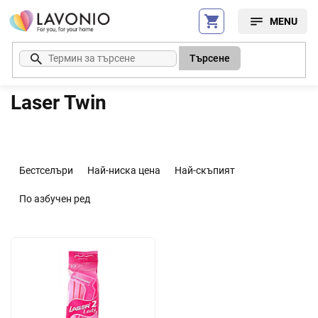
Преминаване
към
съдържанието
Търсене
Laser Twin
С
о
Бестселъри
Най-ниска цена
Най-скъпият
р
т
По азбучен ред
и
р
С
а
п
н
и
е
с
н
ъ
а