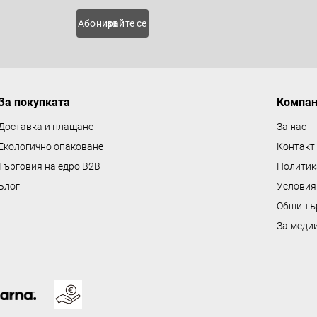
о
 нови
Абонирайте се за
л
н
и
е
За покупката
Компа
л
е
Доставка и плащане
За нас
м
Екологично опаковане
Контакт
е
Търговия на едро B2B
Политик
н
Блог
Условия
т
Общи тъ
и
з
За меди
а
и
з
б
р