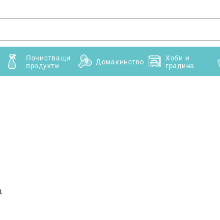
Почистващи
Хоби и
Домакинство
продукти
градина
д