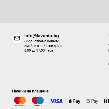
р
Въведете имейла си и ние ще ви изпращаме информация за
продукти в нашия електронен магазин.
info@lavonio.bg
Обработваме Вашите
имейли в работни дни от
8:00 до 17:00 часа
Начини на плащане