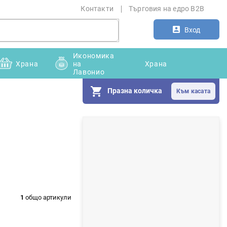
Контакти
Търговия на едро B2B
Вход
Икономика
Храна
на
Храна
Лавонио
Празна количка
С
т
р
а
н
1
общо артикули
и
ч
н