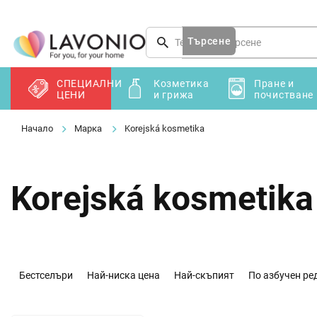
Преминаване
към
съдържанието
Търсене
СПЕЦИАЛНИ
Козметика
Пране и
ЦЕНИ
и грижа
почистване
Марка
Korejská kosmetika
Korejská kosmetika
С
о
Бестселъри
Най-ниска цена
Най-скъпият
По азбучен ре
р
т