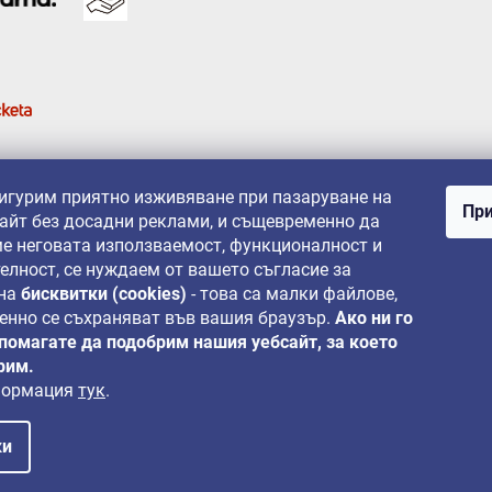
сигурим приятно изживяване при пазаруване на
При
айт без досадни реклами, и същевременно да
е неговата използваемост, функционалност и
елност, се нуждаем от вашето съгласие за
 на
бисквитки (cookies)
- това са малки файлове,
енно се съхраняват във вашия браузър.
Ако ни го
 помагате да подобрим нашия уебсайт, за което
рим.
формация
тук
.
ки