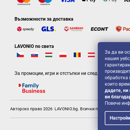
Възможности за доставка
LAVONIO по света
За да ви о
нашия уебс
гарантирам
производит
За промоции, игри и отстъпки ни следвайте на:
обработка
които врем
дадете, ни
ви благода
Повече ин
Авторско право 2026
LAVONIO.bg
. Всички права запазени.
Настрой