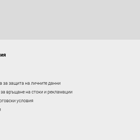
а
л
е
н
т
а
ния
а за защита на личните данни
 за връщане на стоки и рекламации
рговски условия
и