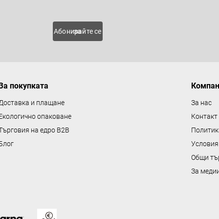
 нови
Абонирайте се за
За покупката
Компа
Доставка и плащане
За нас
Екологично опаковане
Контакт
Търговия на едро B2B
Политик
Блог
Условия
Общи тъ
За меди