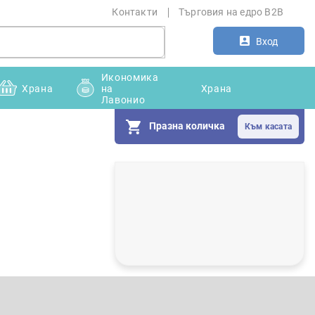
Контакти
Търговия на едро B2B
Вход
Икономика
Храна
на
Храна
Лавонио
Празна количка
С
т
р
а
н
и
ч
н