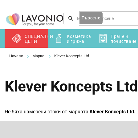
Преминаване
към
съдържанието
Търсене
СПЕЦИАЛНИ
Козметика
Пране и
ЦЕНИ
и грижа
почистване
Марка
Klever Koncepts Ltd.
Klever Koncepts Ltd
Не бяха намерени стоки от марката
Klever Koncepts Ltd.
..
Ф
у
т