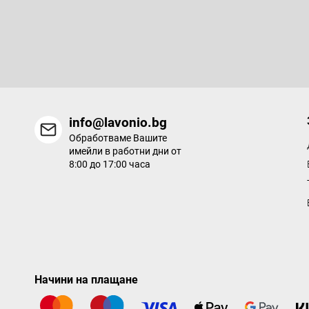
Абонирайте се за бюлетин
е
р
Въведете имейла си и ние ще ви изпращаме информация за
продукти в нашия електронен магазин.
info@lavonio.bg
Обработваме Вашите
имейли в работни дни от
8:00 до 17:00 часа
Начини на плащане