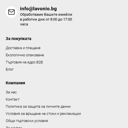
н
info@lavonio.bg
т
Обработваме Вашите имейли
и
в работни дни от 8:00 до 17:00
часа
з
а
За покупката
и
з
Доставка и плащане
б
Екологично опаковане
р
Търговия на едро B2B
о
Блог
я
в
Компания
а
За нас
н
Контакт
е
Политика за защита на личните данни
Условия за връщане на стоки и рекламации
Общи търговски условия
За медии