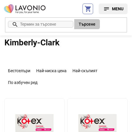
Преминаване
към
съдържанието
Търсене
Kimberly-Clark
С
о
Бестселъри
Най-ниска цена
Най-скъпият
р
т
По азбучен ред
и
р
С
а
п
н
и
е
с
н
ъ
а