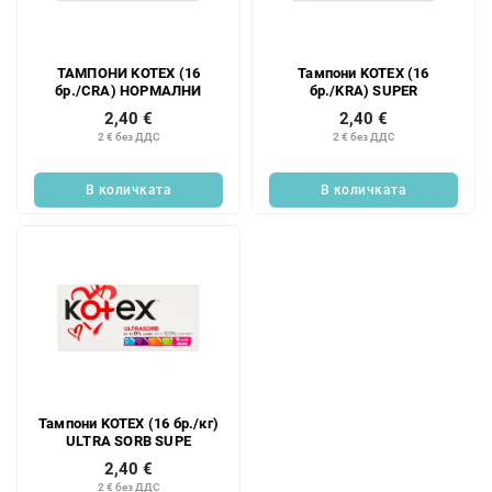
к
п
н
р
а
о
ТАМПОНИ KOTEX (16
Тампони KOTEX (16
п
д
бр./CRA) НОРМАЛНИ
бр./KRA) SUPER
р
у
2,40 €
2,40 €
о
к
2 € без ДДС
2 € без ДДС
д
т
у
и
В количката
В количката
к
т
и
т
е
Тампони KOTEX (16 бр./кг)
ULTRA SORB SUPE
2,40 €
2 € без ДДС