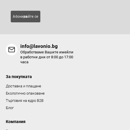
е
л
Абонирайте се за
е
м
е
н
info@lavonio.bg
т
Обработваме Вашите имейли
и
в работни дни от 8:00 до 17:00
часа
з
а
За покупката
и
з
Доставка и плащане
б
Екологично опаковане
р
Търговия на едро B2B
о
Блог
я
в
Компания
а