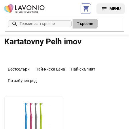
Преминаване
към
съдържанието
Търсене
Kartatovny Pelh imov
С
о
Бестселъри
Най-ниска цена
Най-скъпият
р
т
По азбучен ред
и
р
С
а
п
н
и
е
с
н
ъ
а