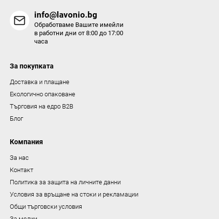
н
info@lavonio.bg
т
Обработваме Вашите имейли
и
в работни дни от 8:00 до 17:00
часа
з
а
За покупката
и
з
Доставка и плащане
б
Екологично опаковане
р
Търговия на едро B2B
о
Блог
я
в
Компания
а
За нас
н
Контакт
е
Политика за защита на личните данни
Условия за връщане на стоки и рекламации
Общи търговски условия
За медии