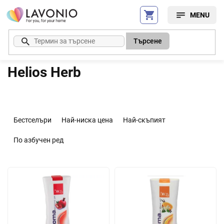
Преминаване
към
съдържанието
Търсене
Helios Herb
С
о
Бестселъри
Най-ниска цена
Най-скъпият
р
т
По азбучен ред
и
р
С
а
п
н
и
е
с
н
ъ
а