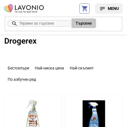
Преминаване
към
съдържанието
Търсене
Drogerex
С
о
Бестселъри
Най-ниска цена
Най-скъпият
р
т
По азбучен ред
и
р
С
а
п
н
и
е
с
н
ъ
а