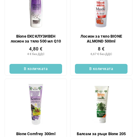
Bione ЕКСКЛУЗИВЕН
Лосион за тяло BIONE
лосион за тяло 500 мл Q10
ALMOND 500ml
4,80 €
8 €
4 € без ДДС
6,67 € без ДДС
В количката
В количката
Bione Comfrey 300ml
Балсам за ръце Bione 205