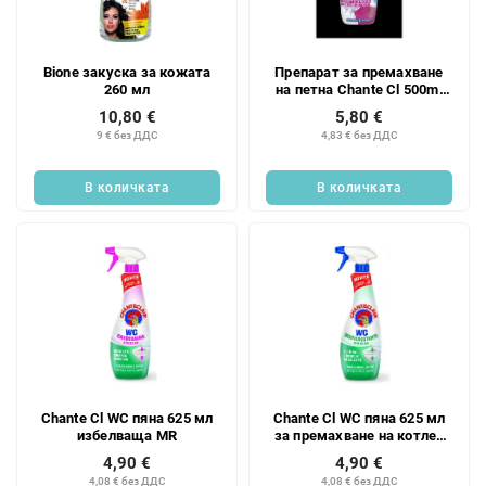
к
п
н
р
а
о
Bione закуска за кожата
Препарат за премахване
п
д
260 мл
на петна Chante Cl 500ml
р
у
MR Millemac
10,80 €
5,80 €
о
к
9 € без ДДС
4,83 € без ДДС
д
т
у
и
В количката
В количката
к
т
и
т
е
Chante Cl WC пяна 625 мл
Chante Cl WC пяна 625 мл
избелваща MR
за премахване на котлен
камък MR
4,90 €
4,90 €
4,08 € без ДДС
4,08 € без ДДС