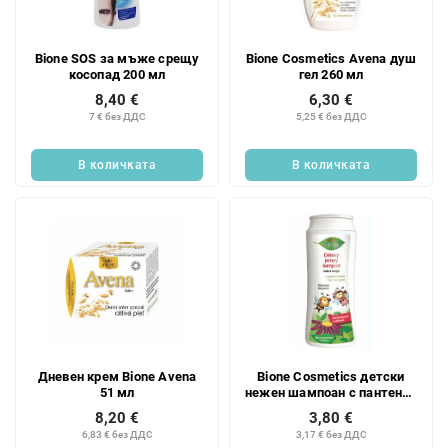
Bione SOS за мъже срещу
Bione Cosmetics Avena душ
косопад 200 мл
гел 260 мл
8,40 €
6,30 €
7 € без ДДС
5,25 € без ДДС
В количката
В количката
Дневен крем Bione Avena
Bione Cosmetics детски
51 мл
нежен шампоан с пантенол
200 мл
8,20 €
3,80 €
6,83 € без ДДС
3,17 € без ДДС