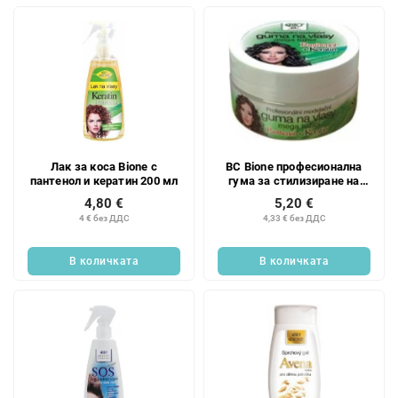
Лак за коса Bione с
BC Bione професионална
пантенол и кератин 200 мл
гума за стилизиране на
коса Mega fixing 150 мл
4,80 €
5,20 €
4 € без ДДС
4,33 € без ДДС
В количката
В количката