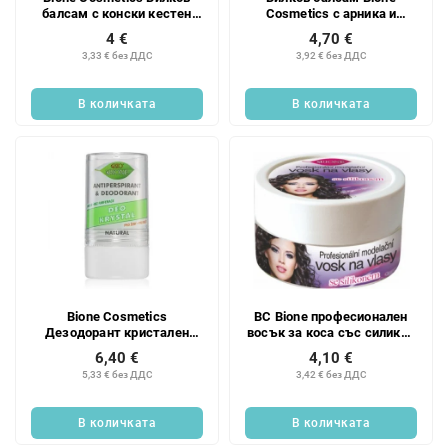
балсам с конски кестен
Cosmetics с арника и
300 мл
конски кестен 300 мл
4 €
4,70 €
3,33 € без ДДС
3,92 € без ДДС
В количката
В количката
Bione Cosmetics
BC Bione професионален
Дезодорант кристален
восък за коса със силикон
антиперспирант унисекс
150 мл
6,40 €
4,10 €
120 г
5,33 € без ДДС
3,42 € без ДДС
В количката
В количката