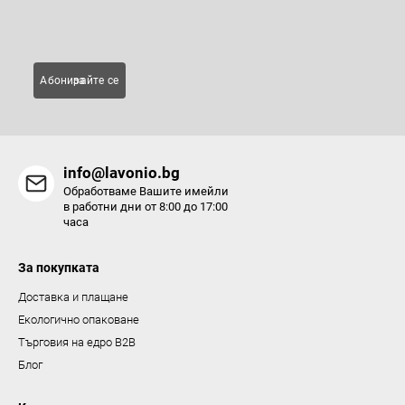
Имейл
л
е
м
Абонирайте се за
е
н
т
и
info@lavonio.bg
з
Обработваме Вашите имейли
а
в работни дни от 8:00 до 17:00
часа
и
з
За покупката
б
р
Доставка и плащане
о
Екологично опаковане
я
Търговия на едро B2B
в
Блог
а