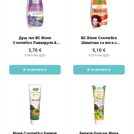
Душ гел BC Bione
BC Bione Cosmetics
Cosmetics Лавандула &
Шампоан за коса с
Пантенол и Кератин 260 мл
пантенол и кератин 260 мл
3,70 €
5,10 €
3,08 € без ДДС
4,25 € без ДДС
В количката
В количката
Bione Cosmetics Билков
Билков балсам Bione