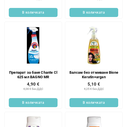
В количката
В количката
Препарат за баня Chante Cl
Балсам без отмиване Bione
625 мл BAGNO MR
Keratin+argan
4,90 €
5,10 €
4,08 € без ДДС
4,25 € без ДДС
В количката
В количката