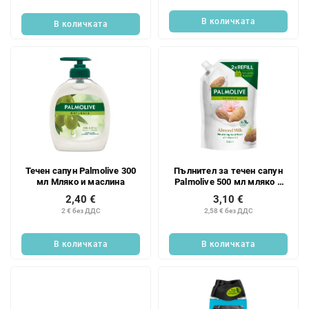
В количката
В количката
Течен сапун Palmolive 300
Пълнител за течен сапун
мл Мляко и маслина
Palmolive 500 мл мляко и
алва
2,40 €
3,10 €
2 € без ДДС
2,58 € без ДДС
В количката
В количката