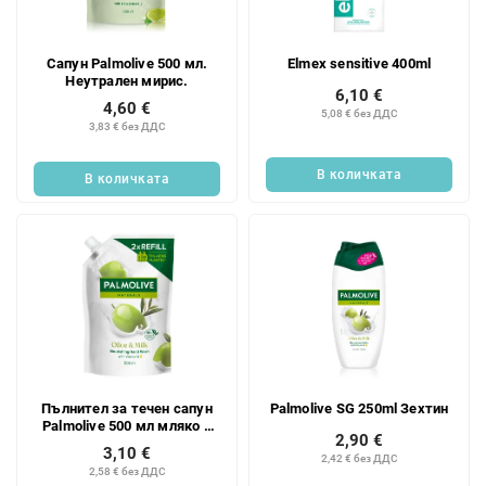
Сапун Palmolive 500 мл.
Elmex sensitive 400ml
Неутрален мирис.
6,10 €
4,60 €
5,08 € без ДДС
3,83 € без ДДС
В количката
В количката
Пълнител за течен сапун
Palmolive SG 250ml Зехтин
Palmolive 500 мл мляко и
2,90 €
маслини
3,10 €
2,42 € без ДДС
2,58 € без ДДС