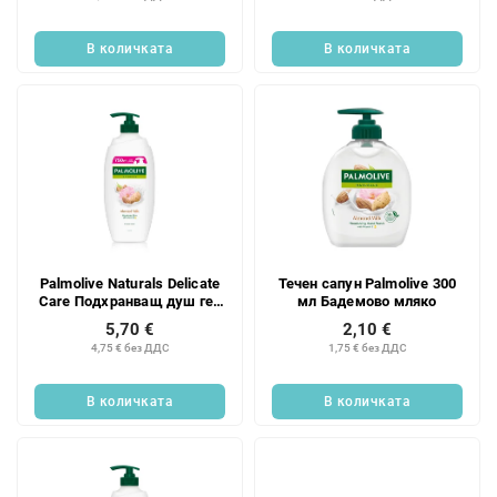
В количката
В количката
Palmolive Naturals Delicate
Течен сапун Palmolive 300
Care Подхранващ душ гел
мл Бадемово мляко
с бадемово мляко 750 мл
5,70 €
2,10 €
4,75 € без ДДС
1,75 € без ДДС
В количката
В количката