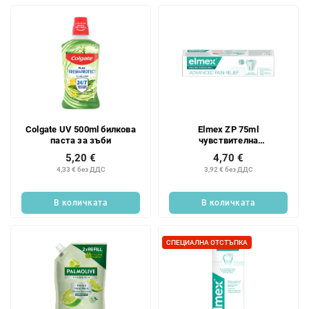
Colgate UV 500ml билкова
Elmex ZP 75ml
паста за зъби
чувствителна
професионална
5,20 €
4,70 €
4,33 € без ДДС
3,92 € без ДДС
В количката
В количката
СПЕЦИАЛНА ОТСТЪПКА