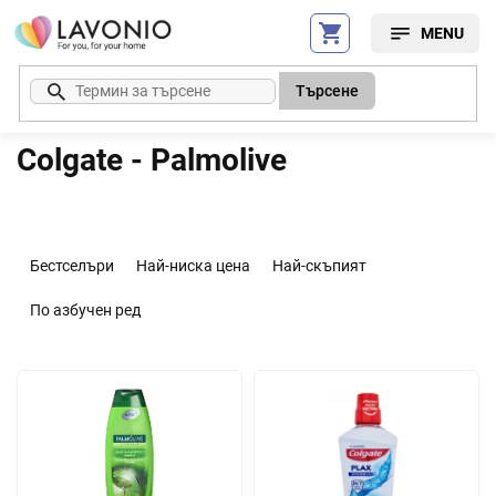
Преминаване
към
съдържанието
Търсене
Colgate - Palmolive
С
о
Бестселъри
Най-ниска цена
Най-скъпият
р
т
По азбучен ред
и
р
С
а
п
н
и
е
с
н
ъ
а