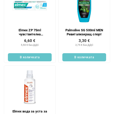
Elmex ZP 75ml
Palmolive SG 500ml MEN
чувствителна
Ревитализиращ спорт
професионална избелваща
6,60 €
3,30 €
терапия
5,50 € без ДДС
2,75 € без ДДС
В количката
В количката
Elmex вода за уста за