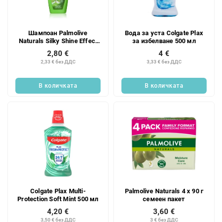
к
п
н
р
а
о
Шампоан Palmolive
Вода за уста Colgate Plax
п
д
Naturals Silky Shine Effect
за избелване 500 мл
р
у
350 мл
2,80 €
4 €
о
к
2,33 € без ДДС
3,33 € без ДДС
д
т
у
и
В количката
В количката
к
т
и
т
е
Colgate Plax Multi-
Palmolive Naturals 4 x 90 г
Protection Soft Mint 500 мл
семеен пакет
4,20 €
3,60 €
3,50 € без ДДС
3 € без ДДС