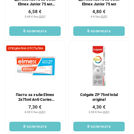
Elmex Junior 75 мл
Elmex Junior 75 мл
ДВОЙНА ОПАКОВКА
6,58 €
4,80 €
5,48 € без ДДС
4 € без ДДС
В количката
В количката
СПЕЦИАЛНА ОТСТЪПКА
Паста за зъби Elmex
Colgate ZP 75ml total
2x75ml Anti Caries
original
(оранжева) DUOPACK
7,30 €
4,30 €
6,08 € без ДДС
3,58 € без ДДС
В количката
В количката