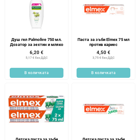
Душ гел Palmolive 750 мл.
Паста за зъби Elmex 75 мл
Дозатор за зехтин и мляко
против кариес
6,20 €
4,50 €
5,17 € без ДДС
3,75 € без ДДС
В количката
В количката
Детска паста за зъби
Детска паста за зъби