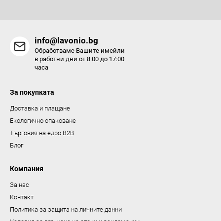
м
е
н
info@lavonio.bg
т
Обработваме Вашите имейли
и
в работни дни от 8:00 до 17:00
часа
з
а
За покупката
и
з
Доставка и плащане
б
Екологично опаковане
р
Търговия на едро B2B
о
Блог
я
в
Компания
а
За нас
н
Контакт
е
Политика за защита на личните данни