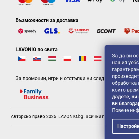
Възможности за доставка
LAVONIO по света
За да ви о
нашия уебс
гарантирам
производит
За промоции, игри и отстъпки ни следвайте на:
обработка
които врем
дадете, ни
ви благода
Повече ин
Авторско право 2026
LAVONIO.bg
. Всички права запазени.
Настрой