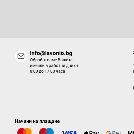
Абонирайте се за бюлетин
е
р
Въведете имейла си и ние ще ви изпращаме информация за
продукти в нашия електронен магазин.
info@lavonio.bg
Обработваме Вашите
имейли в работни дни от
8:00 до 17:00 часа
Начини на плащане