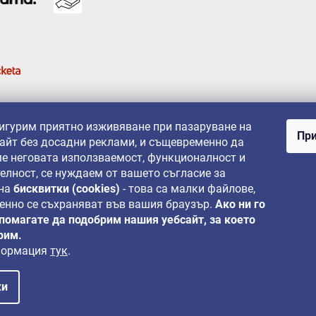
сигурим приятно изживяване при пазаруване на
При
айт без досадни реклами, и същевременно да
е неговата използваемост, функционалност и
елност, се нуждаем от вашето съгласие за
 на
бисквитки (cookies)
- това са малки файлове,
енно се съхраняват във вашия браузър.
Ако ни го
 помагате да подобрим нашия уебсайт, за което
рим.
формация
тук
.
ки