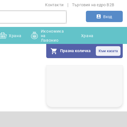
Контакти
Търговия на едро B2B
Вход
Икономика
Храна
на
Храна
Лавонио
Празна количка
С
т
р
а
н
и
ч
н