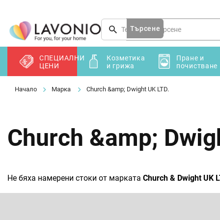
Преминаване
към
съдържанието
Търсене
СПЕЦИАЛНИ
Козметика
Пране и
ЦЕНИ
и грижа
почистване
Марка
Church &amp; Dwight UK LTD.
Church &amp; Dwigh
Не бяха намерени стоки от марката
Church & Dwight UK L
Ф
у
т