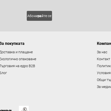
 нови
Абонирайте се за
За покупката
Компа
Доставка и плащане
За нас
Екологично опаковане
Контакт
Търговия на едро B2B
Политик
Блог
Условия
Общи тъ
За меди