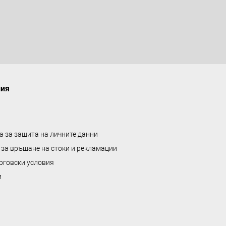
а
л
е
н
т
а
ния
а за защита на личните данни
 за връщане на стоки и рекламации
рговски условия
и