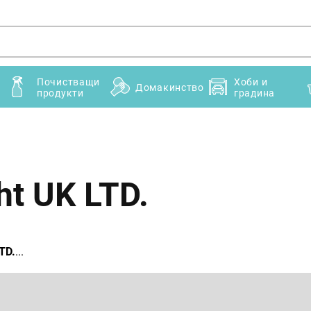
Почистващи
Хоби и
Домакинство
продукти
градина
t UK LTD.
TD.
...
Имейл