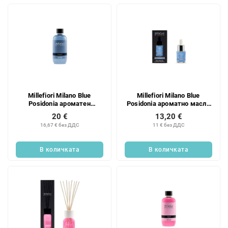
Millefiori Milano Blue
Millefiori Milano Blue
Posidonia ароматен
Posidonia ароматно масло
пълнител за дифузер 250
15 мл
20 €
13,20 €
мл
16,67 € без ДДС
11 € без ДДС
В количката
В количката