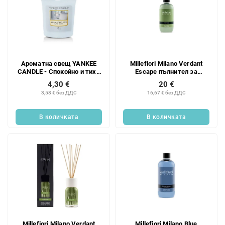
Ароматна свещ YANKEE
Millefiori Milano Verdant
CANDLE - Спокойно и тихо
Escape пълнител за
място - оброчна свещ
ароматен дифузьор 250 мл
4,30 €
20 €
3,58 € без ДДС
16,67 € без ДДС
В количката
В количката
Millefiori Milano Verdant
Millefiori Milano Blue