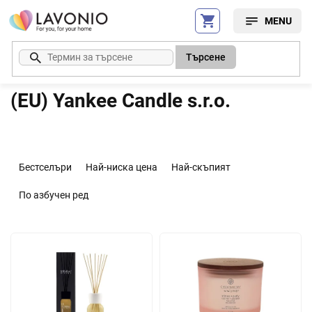
Преминаване
към
съдържанието
Търсене
(EU) Yankee Candle s.r.o.
С
о
Бестселъри
Най-ниска цена
Най-скъпият
р
т
По азбучен ред
и
р
С
а
п
н
и
е
с
н
ъ
а