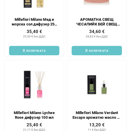
к
п
н
р
а
о
Millefiori Milano Мед и
АРОМАТНА СВЕЩ
п
д
морска сол дифузер 250
ЧЕСАПИЙК БЕЙ СВЕЩ
р
у
мл
ТИШИНА И ЧИСТОТА 3
35,40 €
34,60 €
о
ФИТИЛА
к
29,50 € без ДДС
28,83 € без ДДС
д
т
у
и
В количката
В количката
к
т
и
т
е
Millefiori Milano Lychee
Millefiori Milano Verdant
Rose дифузер 100 мл
Escape ароматно масло 15
мл
25,40 €
13,20 €
21,17 € без ДДС
11 € без ДДС