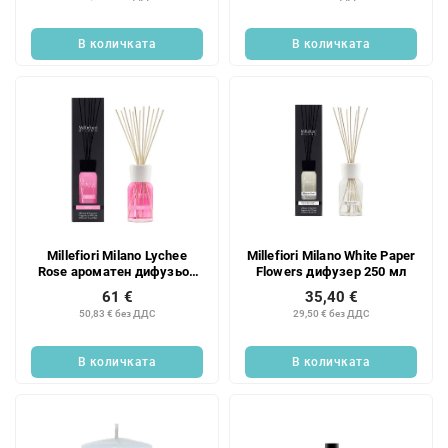
В количката
В количката
Millefiori Milano Lychee
Millefiori Milano White Paper
Rose ароматен дифузьор
Flowers дифузер 250 мл
500 мл
61 €
35,40 €
50,83 € без ДДС
29,50 € без ДДС
В количката
В количката