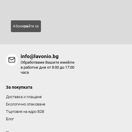
Имейл
л
е
м
Абонирайте се за
е
н
т
и
info@lavonio.bg
з
Обработваме Вашите имейли
а
в работни дни от 8:00 до 17:00
часа
и
з
За покупката
б
р
Доставка и плащане
о
Екологично опаковане
я
Търговия на едро B2B
в
Блог
а