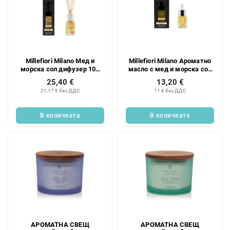
Millefiori Milano Мед и
Millefiori Milano Ароматно
морска сол дифузер 100
масло с мед и морска сол
мл
15 мл
25,40 €
13,20 €
21,17 € без ДДС
11 € без ДДС
В количката
В количката
АРОМАТНА СВЕЩ
АРОМАТНА СВЕЩ