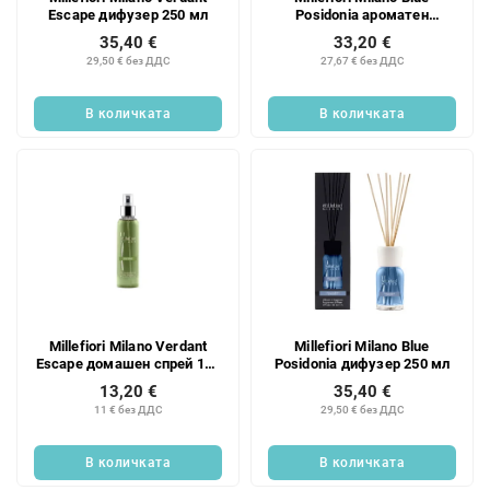
Escape дифузер 250 мл
Posidonia ароматен
пълнител за дифузер 500
35,40 €
33,20 €
мл
29,50 € без ДДС
27,67 € без ДДС
В количката
В количката
Millefiori Milano Verdant
Millefiori Milano Blue
Escape домашен спрей 150
Posidonia дифузер 250 мл
мл
13,20 €
35,40 €
11 € без ДДС
29,50 € без ДДС
В количката
В количката