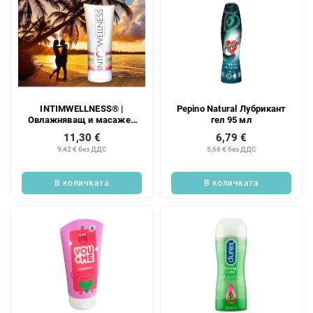
т
е
INTIMWELLNESS® |
Pepino Natural Лубрикант
Овлажняващ и масажен
гел 95 мл
гел с аромат на
11,30 €
6,79 €
тропически плодове | 200
9,42 € без ДДС
5,66 € без ДДС
мл
В количката
В количката