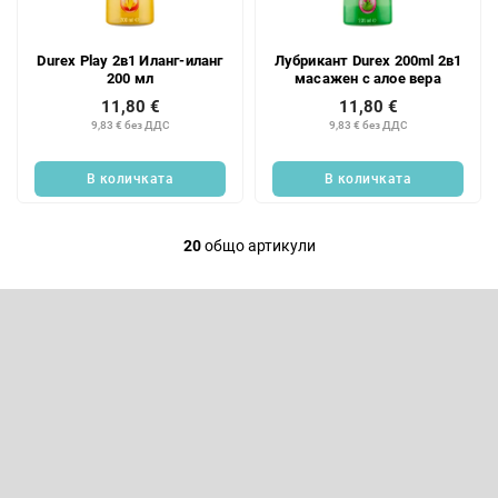
Durex Play 2в1 Иланг-иланг
Лубрикант Durex 200ml 2в1
200 мл
масажен с алое вера
11,80 €
11,80 €
9,83 € без ДДС
9,83 € без ДДС
В количката
В количката
20
общо артикули
К
о
Ф
н
у
т
т
Абонирайте се за бюлетин
р
е
р
о
Въведете имейла си и ние ще ви изпращаме информация за
нови продукти в нашия електронен магазин.
л
н
Имейл
и