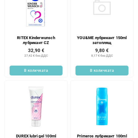
YOU&ME лубрикант 150ml
RITEX Kinderwunsch
затоплящ
лубрикант CZ
9,80 €
32,90 €
8,17 € без ДДС
27,42 € без ДДС
В количката
В количката
DUREX lubri gel 100ml
Primeros лубрикант 100ml