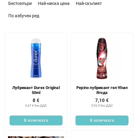
о
Бестселъри
Най-ниска цена
Най-скъпият
р
т
По азбучен ред
и
р
С
а
п
н
и
е
с
н
ъ
а
к
п
н
р
а
о
Лубрикант Durex Original
Pepino лубрикант гел 95мл
п
д
50ml
Ягода
р
у
8 €
7,10 €
о
к
6,67 € без ДДС
5,92 € без ДДС
д
т
у
и
В количката
В количката
к
т
и