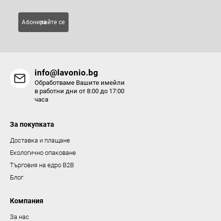
е
л
Абонирайте се за
е
м
е
н
info@lavonio.bg
т
Обработваме Вашите имейли
и
в работни дни от 8:00 до 17:00
часа
з
а
За покупката
и
з
Доставка и плащане
б
Екологично опаковане
р
Търговия на едро B2B
о
Блог
я
в
Компания
а
За нас