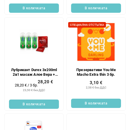
В количката
В количката
СПЕЦИАЛНА ОТСТЪПКА
Лубрикант Durex 3x200ml
Презервативи You Me
2в1 масаж Алое Вера +
Macho Extra thin 3 бр.
БЕЗПЛАТНИ 1x
28,20 €
3,10 €
презервативи Durex (3 бр./
Измерване
28,20 € / 3 бр.
2,58 € без ДДС
опаковка)
на
23,50 € без ДДС
цената:
В количката
В количката