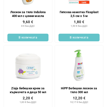
Лосион за тяло Indulona
Гипсова намотка Fixaplast
400 мл с ценни масла
2,5 см х 5 м
9,60 €
1,80 €
8 € без ДДС
1,50 € без ДДС
В количката
В количката
Ziaja бебешки крем за
HiPP Бебешки лосион за
кърмачета и деца 50 мл
тяло 300 мл
2,20 €
12,20 €
1,83 € без ДДС
10,17 € без ДДС