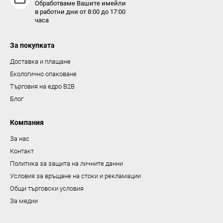
Обработваме Вашите имейли
а
в работни дни от 8:00 до 17:00
часа
и
з
За покупката
б
р
Доставка и плащане
о
Екологично опаковане
я
Търговия на едро B2B
в
Блог
а
н
Компания
е
За нас
Контакт
Политика за защита на личните данни
Условия за връщане на стоки и рекламации
Общи търговски условия
За медии