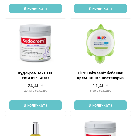
В количката
В количката
Судокрем МУЛТИ-
HiPP Babysanft бебешки
ЕКСПЕРТ 400 г
крем 100 мл Костенурка
24,40 €
11,40 €
20,33 € без ДДС
9,50 € без ДДС
В количката
В количката