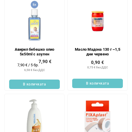
т
е
Авирил бебешко олио
Масло Мадона 130 г ~1,5
5x50ml с азулен
дни червено
7,90 €
0,90 €
Измерване
7,90 € / 5 бр.
0,75 € без ДДС
на
6,58 € без ДДС
цената:
В количката
В количката