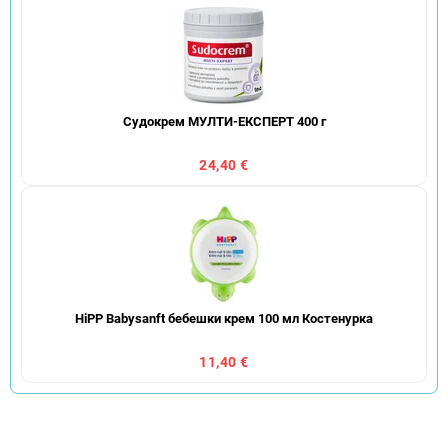
Судокрем МУЛТИ-ЕКСПЕРТ 400 г
24,40 €
HiPP Babysanft бебешки крем 100 мл Костенурка
11,40 €
С