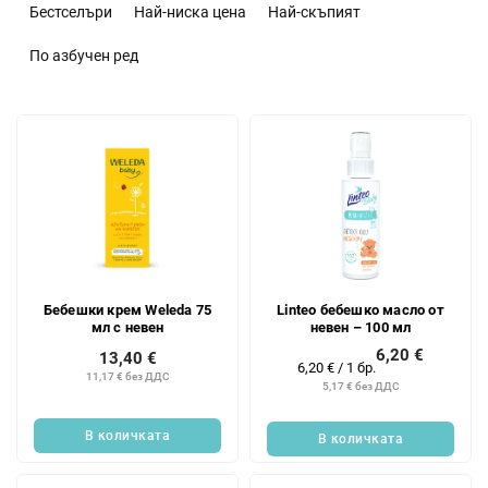
о
Бестселъри
Най-ниска цена
Най-скъпият
р
т
По азбучен ред
и
р
С
а
п
н
и
е
с
н
ъ
а
к
п
н
р
а
о
Бебешки крем Weleda 75
Linteo бебешко масло от
п
д
мл с невен
невен – 100 мл
р
у
6,20 €
13,40 €
о
к
Измерване
6,20 € / 1 бр.
11,17 € без ДДС
д
на
т
5,17 € без ДДС
цената:
у
и
к
В количката
В количката
т
и