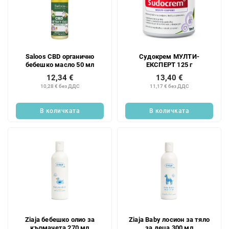
Saloos CBD органично
Судокрем МУЛТИ-
бебешко масло 50 мл
ЕКСПЕРТ 125 г
12,34 €
13,40 €
10,28 € без ДДС
11,17 € без ДДС
В количката
В количката
Ziaja бебешко олио за
Ziaja Baby лосион за тяло
кърмачета 270 мл
за деца 300 мл