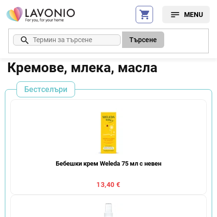
Преминаване
към
съдържанието
Търсене
Кремове, млека, масла
Бестселъри
Бебешки крем Weleda 75 мл с невен
13,40 €