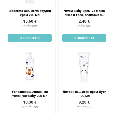
Bioderma ABCDerm студен
NIVEA Baby крем 75 мл за
крем 200 мл
лице и тяло, опаковка за
пътуване
15,60 €
2,40 €
13 € без ДДС
2 € без ДДС
В количката
В количката
Успокояващ лосион за
Детски защитен крем Ryor
тяло Ryor Baby 200 мл
100 мл
13,30 €
9,20 €
11,08 € без ДДС
7,67 € без ДДС