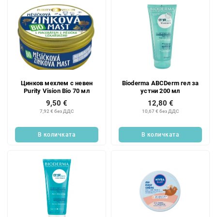
Цинков мехлем с невен
Bioderma ABCDerm гел за
Purity Vision Bio 70 мл
устни 200 мл
9,50 €
12,80 €
7,92 € без ДДС
10,67 € без ДДС
В количката
В количката