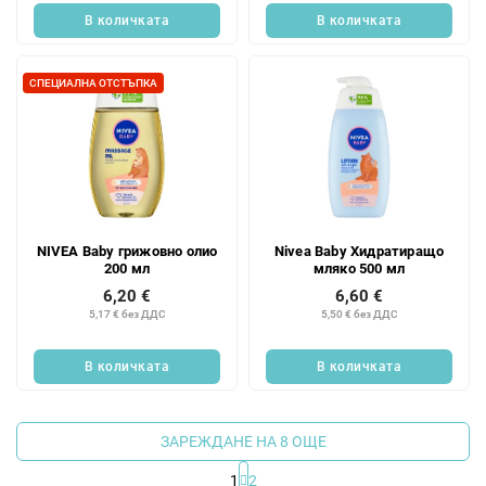
В количката
В количката
СПЕЦИАЛНА ОТСТЪПКА
NIVEA Baby грижовно олио
Nivea Baby Хидратиращо
200 мл
мляко 500 мл
6,20 €
6,60 €
5,17 € без ДДС
5,50 € без ДДС
В количката
В количката
ЗАРЕЖДАНЕ НА 8 ОЩЕ
1
2