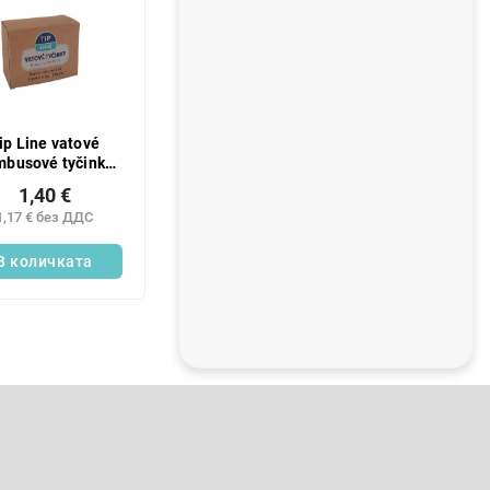
ip Line vatové
mbusové tyčinky
rabička 200 ks
1,40 €
1,17 € без ДДС
В количката