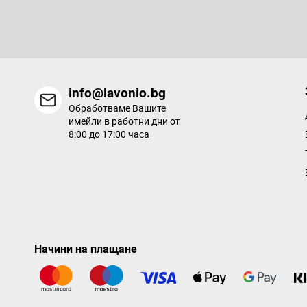
р
Въведете имейла си и ние ще ви изпращаме информация за
продукти в нашия електронен магазин.
info@lavonio.bg
Обработваме Вашите
имейли в работни дни от
8:00 до 17:00 часа
Начини на плащане