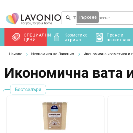
Преминаване
към
съдържанието
Търсене
СПЕЦИАЛНИ
Козметика
Пране и
ЦЕНИ
и грижа
почистване
Икономика на Лавонио
Икономична козметика и 
Икономична вата 
Бестселъри