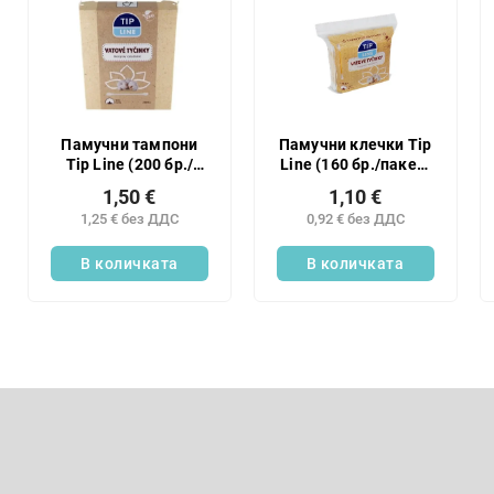
п
а
и
н
с
е
ъ
н
к
а
н
п
а
Памучни тампони
Памучни клечки Tip
р
Tip Line (200 бр./
Line (160 бр./пакет)
п
кутия)
ECO
о
р
1,50 €
1,10 €
д
о
1,25 € без ДДС
0,92 € без ДДС
у
д
к
В количката
В количката
у
т
к
и
т
и
т
е
Ф
у
т
Абонирайте се за бюлетин
е