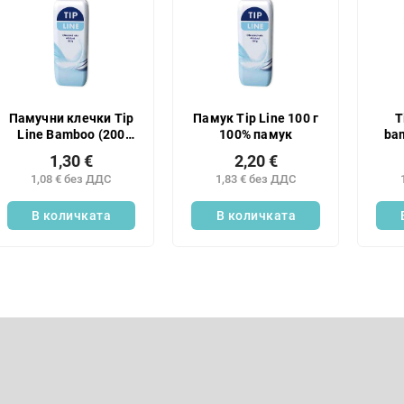
Памучни клечки Tip
Памук Tip Line 100 г
T
Line Bamboo (200
100% памук
ba
бр./пакет)
k
1,30 €
2,20 €
1,08 € без ДДС
1,83 € без ДДС
В количката
В количката
К
о
н
Имейл
т
р