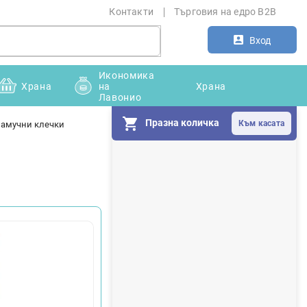
Контакти
Търговия на едро B2B
Вход
Икономика
Храна
на
Храна
Лавонио
Празна количка
памучни клечки
С
т
р
а
н
и
ч
н
а
л
е