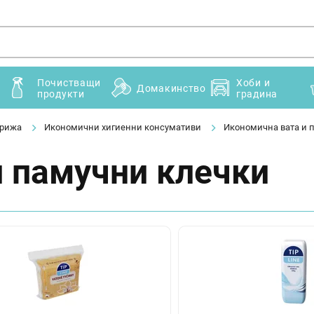
Почистващи
Хоби и
Домакинство
продукти
градина
грижа
Икономични хигиенни консумативи
Икономична вата и 
и памучни клечки