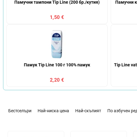
Памучни тампони Tip Line (200 бр./кутия)
Памучни кл
1,50 €
Памук Tip Line 100 г 100% памук
Tip Line va
2,20 €
С
о
Бестселъри
Най-ниска цена
Най-скъпият
По азбучен ре
р
т
и
С
р