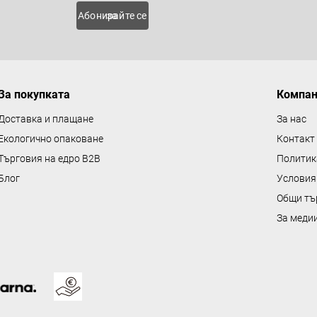
о
 нови
Абонирайте се за
л
н
и
е
За покупката
Компа
л
е
Доставка и плащане
За нас
м
Екологично опаковане
Контакт
е
Търговия на едро B2B
Политик
н
Блог
Условия
т
Общи тъ
и
з
За меди
а
и
з
б
р