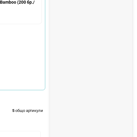
н
Bamboo (200 бр./
т
а
5
общо артикули