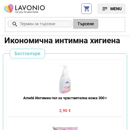
Преминаване
към
съдържанието
Търсене
Икономична интимна хигиена
Бестселъри
Ameté Интимен гел за чувствителна кожа 300 г
2,90 €