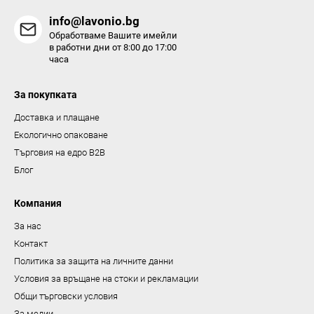
н
info@lavonio.bg
т
Обработваме Вашите имейли
и
в работни дни от 8:00 до 17:00
часа
з
а
За покупката
и
з
Доставка и плащане
б
Екологично опаковане
р
Търговия на едро B2B
о
Блог
я
в
Компания
а
За нас
н
Контакт
е
Политика за защита на личните данни
Условия за връщане на стоки и рекламации
Общи търговски условия
За медии