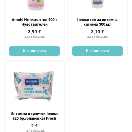
Ameté Интимен гел 500 г
Innese гел за интимна
Чувствителен
хигиена 300 мл
3,90 €
3,10 €
3,25 € без ДДС
2,58 € без ДДС
В количката
В количката
Интимни кърпички Innese
(25 бр./опаковка) Fresh
2 €
1,67 € без ДДС