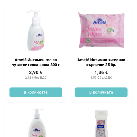
р
С
а
п
н
и
е
с
н
ъ
а
к
п
н
р
а
о
Ameté Интимен гел за
Ameté Интимни хигиенни
п
д
чувствителна кожа 300 г
кърпички 25 бр.
р
у
2,90 €
1,86 €
о
к
2,42 € без ДДС
1,55 € без ДДС
д
т
у
и
В количката
В количката
к
т
и
т
е