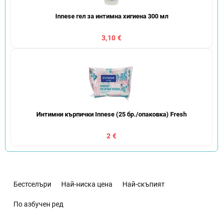
Innese гел за интимна хигиена 300 мл
3,10 €
Интимни кърпички Innese (25 бр./опаковка) Fresh
2 €
С
о
Бестселъри
Най-ниска цена
Най-скъпият
р
т
По азбучен ред
и