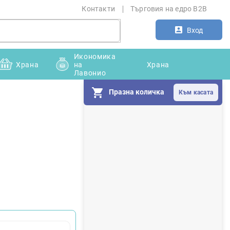
Контакти
Търговия на едро B2B
Вход
Икономика
Храна
на
Храна
Лавонио
Празна количка
С
т
р
а
н
и
ч
н
а
л
е