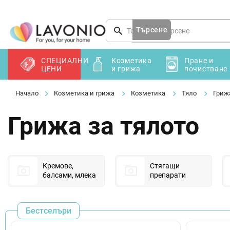
Преминаване
към
съдържанието
Търсене
СПЕЦИАЛНИ
Козметика
Пране и
ЦЕНИ
и грижа
почистване
Козметика и грижа
Козметика
Тяло
Грижа
Грижа за тялото
Кремове,
Стягащи
балсами, млека
препарати
Бестселъри