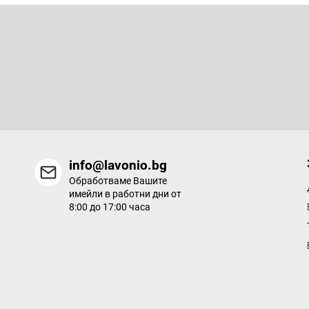
Ф
у
т
Абонирайте се за бюлетин
е
р
Въведете имейла си и ние ще ви изпращаме информация за
продукти в нашия електронен магазин.
info@lavonio.bg
Обработваме Вашите
имейли в работни дни от
8:00 до 17:00 часа