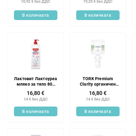
10,92 € без ДДС
19,25 € без ДДС
хвойна, 150 мл
50 мл
В количката
В количката
Лактовит Лактоуреа
TORK Premium
мляко за тяло 800
Clarity органичен
мл
сапун за ръце 525
16,80 €
16,80 €
мл S5 - 1 бр.
14 € без ДДС
14 € без ДДС
В количката
В количката