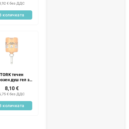
3,92 € без ДДС
ата:
В количката
TORK течен
созен душ гел за
о и коса 475 мл
8,10 €
S2
6,75 € без ДДС
В количката