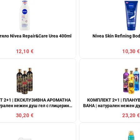
тяло Nivea Repair&Care Urea 400ml
Nivea Skin Refining Bo
12,10 €
10,30 €
 2+1 | ЕКСКЛУЗИВНА АРОМАТНА
КОМПЛЕКТ 2+1 | ПЛАН
урален нежен душ гел с глицерин и
ВАНА | натурален нежен ду
ра | ЧЕРЕН ОБСИДИАН + ЧЕРВЕНО
алое вера | PULPIDOO + F
30,20 €
23,20 €
ИФЕ + ПОЛУНОЩНА ЧЕРЕША
PRINCE