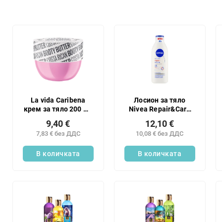
р
т
и
С
р
п
а
и
н
с
е
ъ
н
к
а
н
п
а
La vida Caribena
Лосион за тяло
р
крем за тяло 200 мл
Nivea Repair&Care
п
Costaric
Urea 400ml
о
р
9,40 €
12,10 €
д
о
7,83 € без ДДС
10,08 € без ДДС
у
д
к
В количката
В количката
у
т
к
и
т
и
т
е