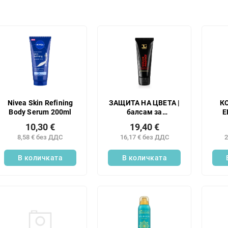
Nivea Skin Refining
ЗАЩИТА НА ЦВЕТА |
КО
Body Serum 200ml
балсам за
Е
боядисана коса с
АР
10,30 €
19,40 €
кератин, бетаин и
на
8,58 € без ДДС
16,17 € без ДДС
2
пшенични протеини
душ
| защита на цвета и
и а
В количката
копринена мекота
В количката
ЧЕР