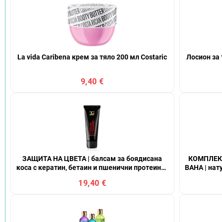
La vida Caribena крем за тяло 200 мл Costaric
Лосион за 
9,40 €
ЗАЩИТА НА ЦВЕТА | балсам за боядисана
КОМПЛЕКТ
коса с кератин, бетаин и пшенични протеини |
ВАНА | нат
защита на цвета и копринена мекота
алое ве
19,40 €
КАД