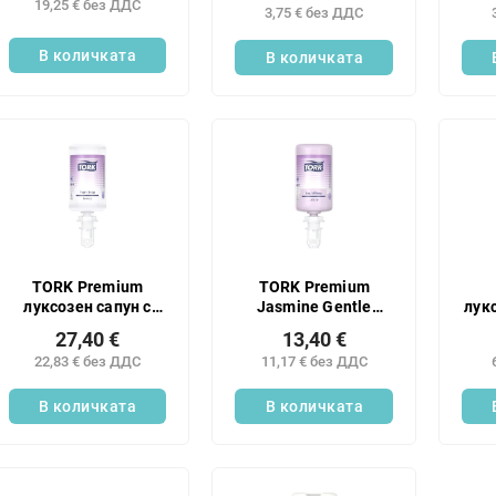
19,25 € без ДДС
на
на
3,75 € без ДДС
цената:
цен
В количката
В количката
TORK Premium
TORK Premium
луксозен сапун с
Jasmine Gentle
лук
аромат на цветя 1л
луксозен течен
тял
27,40 €
13,40 €
S4 НОВ - 1 бр.
сапун 1 л S4 НОВ
22,83 € без ДДС
11,17 € без ДДС
В количката
В количката