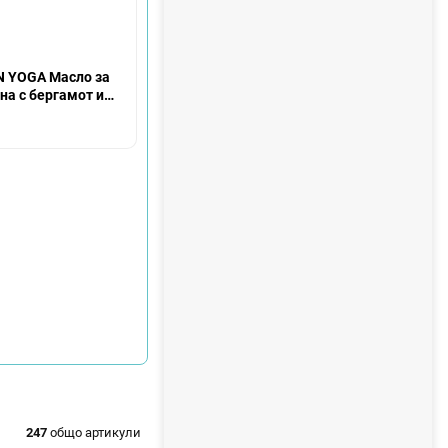
N YOGA Масло за
на с бергамот и
 мл
247
общо артикули