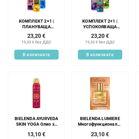
КОМПЛЕКТ 2+1 |
КОМПЛЕКТ 2+1 |
ПЛАНУВАЩА
УСПОКОЯВАЩА
АРОМАТНА ВАНА |
АРОМАТНА ВАНА |
23,20 €
23,20 €
натурален нежен
натурален нежен
19,33 € без ДДС
19,33 € без ДДС
душ гел с глицерин
душ гел с глицерин
и алое вера |
и алое вера |
PULPIDOO + FLEUR
В количката
РЕЛАКСАЦИЯ +
В количката
DE VANILLE +
НАМАСТЕ + ДЗАЗЕН
PRINCES
BIELENDA AYURVEDA
BIELENDA LUMIERE
SKIN YOGA Олио за
Многофункционално
тяло във формата
сухо масло с брокат
13,10 €
23,10 €
на пяна с портокал и
за лице, тяло и коса,