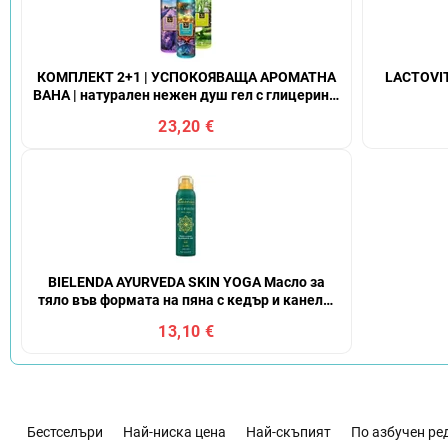
КОМПЛЕКТ 2+1 | УСПОКОЯВАЩА АРОМАТНА
LACTOVI
ВАНА | натурален нежен душ гел с глицерин и
алое вера | РЕЛАКСАЦИЯ + НАМАСТЕ +
23,20 €
ДЗАЗЕН
BIELENDA AYURVEDA SKIN YOGA Масло за
тяло във формата на пяна с кедър и канела,
150 мл
13,10 €
С
о
Бестселъри
Най-ниска цена
Най-скъпият
По азбучен ре