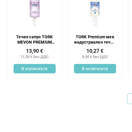
Течен сапун TORK
TORK Premium мек
MEVON PREMIUM
индустриален течен
Soft Luxury S1 НОВ -
сапун 1л S4
13,90 €
10,27 €
1 бр.
11,58 € без ДДС
8,56 € без ДДС
В количката
В количката