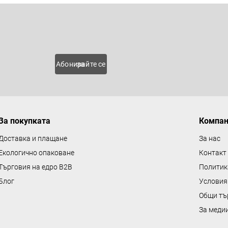
т
р
Имейл
о
л
н
 нови
Абонирайте се за
и
е
л
е
м
За покупката
Компа
е
Доставка и плащане
За нас
н
Екологично опаковане
Контакт
т
Търговия на едро B2B
Политик
и
Блог
Условия
з
а
Общи тъ
и
За меди
з