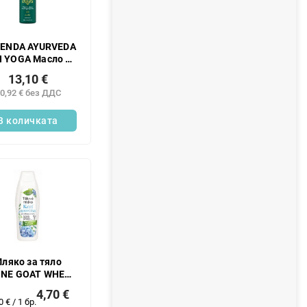
LENDA AYURVEDA
N YOGA Масло за
ло във формата
13,10 €
 пяна с кедър и
0,92 € без ДДС
анела, 150 мл
В количката
ляко за тяло
ONE GOAT WHEY
500 мл
4,70 €
мерване
0 € / 1 бр.