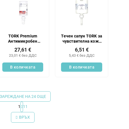
TORK Premium
Течен сапун TORK за
Антимикробен
чувствителна кожа
сапун на пяна 1л S4
475 мл S2
27,61 €
6,51 €
23,01 € без ДДС
5,43 € без ДДС
В количката
В количката
ЗАРЕЖДАНЕ НА 24 ОЩЕ
1
11
К
о
ВРЪХ
н