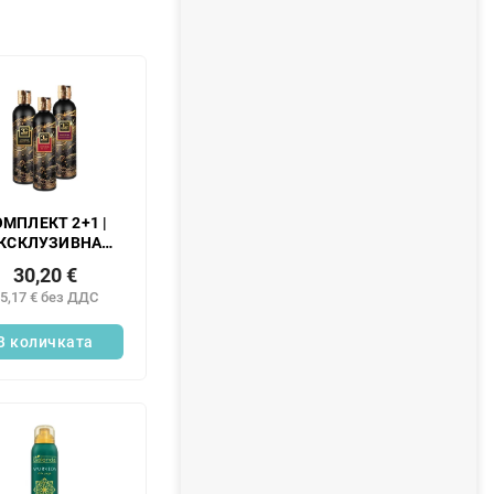
МПЛЕКТ 2+1 |
КСКЛУЗИВНА
ОМАТНА ВАНА |
30,20 €
турален нежен
5,17 € без ДДС
 гел с глицерин
лое вера | ЧЕРЕН
ОБСИДИАН +
В количката
ВЕНО КАДИФЕ +
ПОЛУНОЩНА
ЧЕРЕША