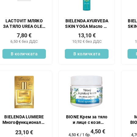
LACTOVIT МЛЯКО
BIELENDA AYURVEDA
BIE
ЗА ТЯЛО UREA OLEO
SKIN YOGA Масло за
SKI
400 МЛ НОВО
тяло във формата
тя
7,80 €
13,10 €
на пяна с бергамот
на
6,50 € без ДДС
10,92 € без ДДС
1
и лимон, 150 мл
к
В количката
В количката
BIELENDA LUMIERE
BIONE Крем за тяло
М
Многофункционално
и лице с козя
BI
сухо масло за лице,
суроватка 260 мл
4,50 €
23,10 €
тяло и коса, 50 мл
Измерване
Из
4,50 € / 1 бр.
4,7