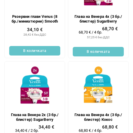
Резервни глави Venus (8
Глава на Венера 4x (3 бр./
бр./миниатюрни) Smooth
блистер) SugarBerry
68,70 €
34,10 €
Измерване
68,70 € / 4 бр.
28,42 € без ДДС
на
57,25 € без ДДС
цената:
В количката
В количката
Глава на Венера 2x (3 бр./
Глава на Венера 4x (3 бр./
блистер) SugarBerry
блистер) Кокос
34,40 €
68,80 €
Измерване
Измерване
34,40 € / 2 бр.
68,80 € / 4 бр.