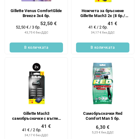
Gillette Venus ComfortGlide
Ножчета за бръснене
Breeze 3x4 бр.
Gillette Mach3 2x (8 бр./
опаковка)
52,50 €
41 €
Измерване
Измерване
52,50 € / 3 бр.
41 € / 2 бр.
на
на
43,75 € без ДДС
34,17 € без ДДС
цената:
цената:
В количката
В количката
Gillette Mach3
Самобръсначки Red
самобръсначки с въглен
Comfort Man 5 бр.
NH 2x (8 бр./бленда)
41 €
6,30 €
Измерване
41 € / 2 бр.
5,25 € без ДДС
на
34,17 € без ДДС