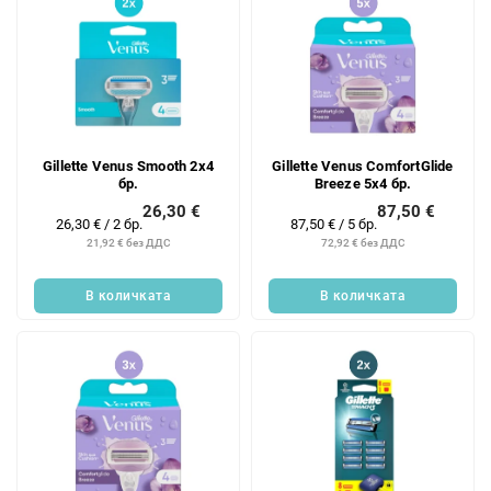
Gillette Venus Smooth 2x4
Gillette Venus ComfortGlide
бр.
Breeze 5x4 бр.
26,30 €
87,50 €
Измерване
Измерване
26,30 € / 2 бр.
87,50 € / 5 бр.
на
на
21,92 € без ДДС
72,92 € без ДДС
цената:
цената:
В количката
В количката