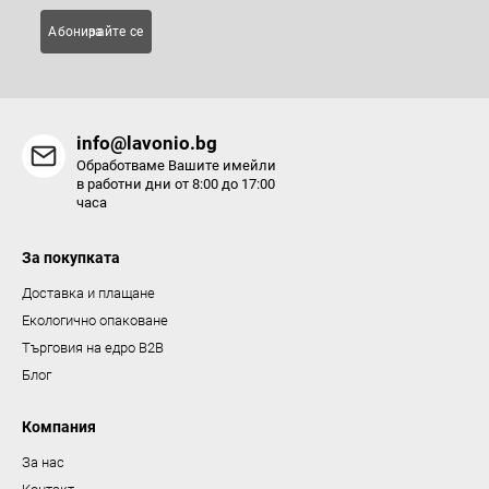
м
Абонирайте се за
е
н
т
и
info@lavonio.bg
з
Обработваме Вашите имейли
а
в работни дни от 8:00 до 17:00
часа
и
з
За покупката
б
р
Доставка и плащане
о
Екологично опаковане
я
Търговия на едро B2B
в
Блог
а
н
Компания
е
За нас