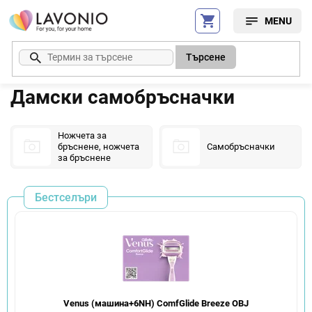
Преминаване
към
съдържанието
Търсене
Дамски самобръсначки
Ножчета за
бръснене, ножчета
Самобръсначки
за бръснене
Бестселъри
Venus (машина+6NH) ComfGlide Breeze OBJ