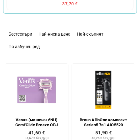
37,70 €
С
о
Бестселъри
Най-ниска цена
Най-скъпият
р
т
По азбучен ред
и
р
С
а
п
н
и
е
с
н
ъ
а
к
п
н
р
а
о
Venus (машина+6NH)
Braun AllinOne комплект
п
д
ComfGlide Breeze OBJ
Series5 7в1 AIO5520
р
у
41,60 €
51,90 €
о
к
34,67 € без ДДС
43,25 € без ДДС