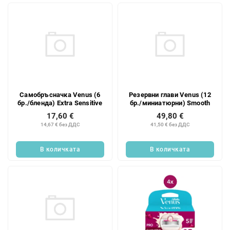
Самобръсначка Venus (6
Резервни глави Venus (12
бр./бленда) Extra Sensitive
бр./миниатюрни) Smooth
17,60 €
49,80 €
14,67 € без ДДС
41,50 € без ДДС
В количката
В количката