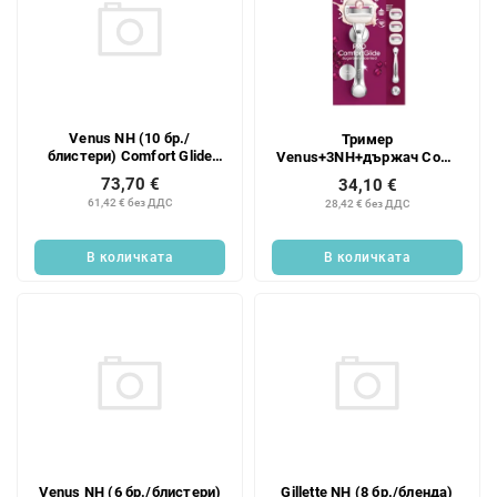
Venus NH (10 бр./
Тример
блистери) Comfort Glide
Venus+3NH+държач Comf
Sugarb
Sugar
73,70 €
34,10 €
61,42 € без ДДС
28,42 € без ДДС
В количката
В количката
Venus NH (6 бр./блистери)
Gillette NH (8 бр./бленда)