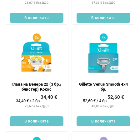
на
на
28,67 € без ДДС
57,33 € без ДДС
цената:
цената:
В количката
В количката
Глава на Венера 2x (3 бр./
Gillette Venus Smooth 4x4
блистер) Кокос
бр.
34,40 €
52,60 €
Измерване
Измерване
34,40 € / 2 бр.
52,60 € / 4 бр.
на
на
28,67 € без ДДС
43,83 € без ДДС
цената:
цената:
В количката
В количката