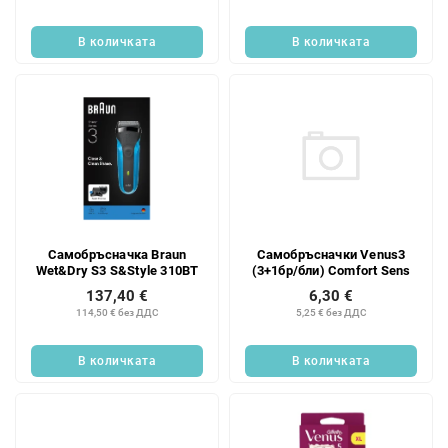
д
т
у
и
В количката
В количката
к
т
и
т
е
Самобръсначки Venus3
Самобръсначка Braun
(3+1бр/бли) Comfort Sens
Wet&Dry S3 S&Style 310BT
6,30 €
137,40 €
5,25 € без ДДС
114,50 € без ДДС
В количката
В количката