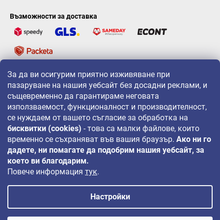
Възможности за доставка
За да ви осигурим приятно изживяване при
LAVONIO по света
пазаруване на нашия уебсайт без досадни реклами, и
същевременно да гарантираме неговата
използваемост, функционалност и производителност,
се нуждаем от вашето съгласие за обработка на
бисквитки (cookies)
- това са малки файлове, които
временно се съхраняват във вашия браузър.
Ако ни го
За промоции, игри и отстъпки ни следвайте на:
дадете, ни помагате да подобрим нашия уебсайт, за
което ви благодарим.
Повече информация
тук
.
Настройки
Авторско право 2026
LAVONIO.bg
. Всички права запазени.