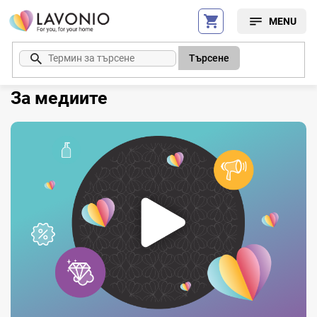
Преминаване
към
съдържанието
Търсене
За медиите