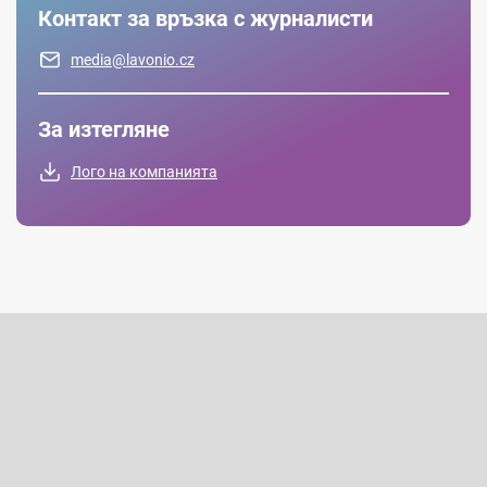
Контакт за връзка с журналисти
media@lavonio.cz
За изтегляне
Лого на компанията
Ф
у
т
Абонирайте се за бюлетин
е
р
Въведете имейла си и ние ще ви изпращаме информация за
нови продукти в нашия електронен магазин.