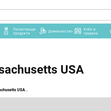
Почистващи
Хоби и
Домакинство
продукти
градина
sachusetts USA
achusetts USA
...
Имейл