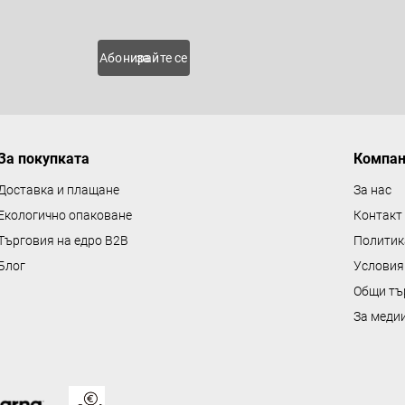
 нови
Абонирайте се за
За покупката
Компа
Доставка и плащане
За нас
Екологично опаковане
Контакт
Търговия на едро B2B
Политик
Блог
Условия
Общи тъ
За меди