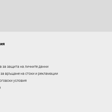
а
л
е
н
т
а
ния
а за защита на личните данни
 за връщане на стоки и рекламации
рговски условия
и