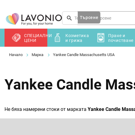
Преминаване
към
съдържанието
Търсене
СПЕЦИАЛНИ
Козметика
Пране и
ЦЕНИ
и грижа
почистване
Марка
Yankee Candle Massachusetts USA
Yankee Candle Mas
Не бяха намерени стоки от марката
Yankee Candle Mass
Ф
у
т