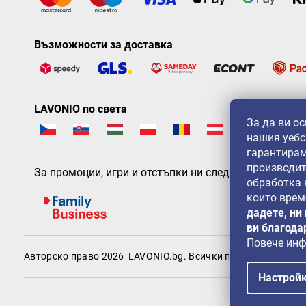
Възможности за доставка
LAVONIO по света
За да ви о
нашия уебс
гарантирам
производит
За промоции, игри и отстъпки ни следвайте на:
обработка
които врем
дадете, ни
ви благода
Повече ин
Авторско право 2026
LAVONIO.bg
. Всички права запазени.
Настрой