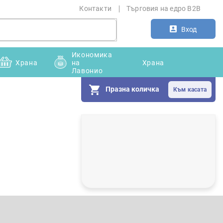
Контакти
Търговия на едро B2B
Вход
Икономика
Храна
на
Храна
Лавонио
Празна количка
С
т
р
а
н
и
ч
н