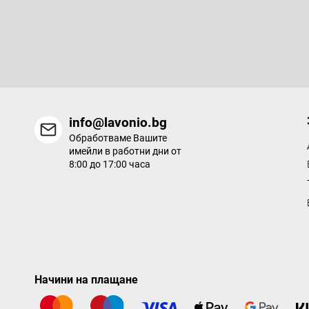
Абонирайте се за бюлетин
е
р
Въведете имейла си и ние ще ви изпращаме информация за
продукти в нашия електронен магазин.
info@lavonio.bg
Обработваме Вашите
имейли в работни дни от
8:00 до 17:00 часа
Начини на плащане