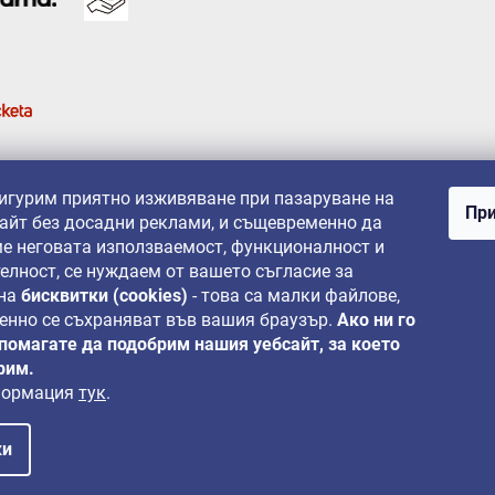
сигурим приятно изживяване при пазаруване на
При
айт без досадни реклами, и същевременно да
е неговата използваемост, функционалност и
елност, се нуждаем от вашето съгласие за
 на
бисквитки (cookies)
- това са малки файлове,
енно се съхраняват във вашия браузър.
Ако ни го
 помагате да подобрим нашия уебсайт, за което
рим.
формация
тук
.
ки