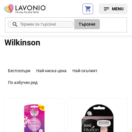
Преминаване
към
съдържанието
Търсене
Wilkinson
С
о
Бестселъри
Най-ниска цена
Най-скъпият
р
т
По азбучен ред
и
р
С
а
п
н
и
е
с
н
ъ
а