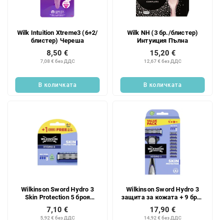
к
п
н
р
а
о
Wilk Intuition Xtreme3 (6+2/
Wilk NH (3 бр./блистер)
п
д
блистер) Череша
Интуиция Пълна
р
у
8,50 €
15,20 €
о
к
7,08 € без ДДС
12,67 € без ДДС
д
т
у
и
В количката
В количката
к
т
и
т
е
Wilkinson Sword Hydro 3
Wilkinson Sword Hydro 3
Skin Protection 5 броя
защита за кожата + 9 броя
накрайници
накрайници
7,10 €
17,90 €
5,92 € без ДДС
14,92 € без ДДС