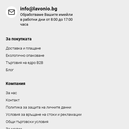
н
info@lavonio.bg
т
Обработваме Вашите имейли
и
в работни дни от 8:00 до 17:00
часа
з
а
За покупката
и
з
Доставка и плащане
б
Екологично опаковане
р
Търговия на едро B2B
о
Блог
я
в
Компания
а
За нас
н
Контакт
е
Политика за защита на личните данни
Условия за връщане на стоки и рекламации
Общи търговски условия
За медии